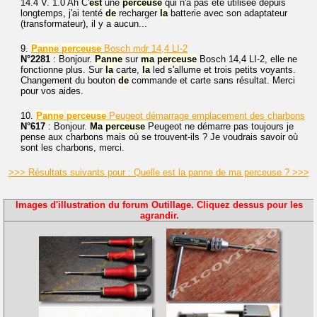
14.4 V. 1.0 Ah C'
est
une
perceuse
qui n'a pas été utilisée depuis
longtemps, j'ai tenté
de
recharger
la
batterie avec son adaptateur
(transformateur), il y a aucun...
9.
Panne
perceuse
Bosch mdr 14,4 LI-2
N°2281
: Bonjour.
Panne
sur
ma
perceuse
Bosch 14,4 LI-2, elle ne
fonctionne plus. Sur
la
carte,
la
led s'allume et trois petits voyants.
Changement du bouton
de
commande et carte sans résultat. Merci
pour vos aides.
10.
Panne
perceuse
Peugeot démarrage emplacement des charbons
N°617
: Bonjour.
Ma
perceuse
Peugeot ne démarre pas toujours je
pense aux charbons mais où se trouvent-ils ? Je voudrais savoir où
sont les charbons, merci.
>>> Résultats suivants pour : Quelle est la panne de ma perceuse ? >>>
Images d'illustration du forum Outillage. Cliquez dessus pour les
agrandir.