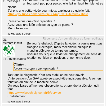
15 messages
un tout petit peu pour percer, elle fait un bruit terrible, et se
bloque.
J'ai pris une petite vidéo pour mieux expliquer ce qu'elle fait.
https://youtube.com/shorts/3pCCRmgCwE4?feature=share
Pensez-vous que c'est réparable ?
Avez-vous une idée précise du type de panne ?
Merci beaucoup.
31 mai 2023 à 23:38
Réponse 1 d'un contributeur du forum outillage
GL
Membre inscrit
Bonjour Stefiskool. D'après la vidéo, la panne n'est pas
d'origine électrique, mais mécanique puisque le
mandrin débraye de temps en temps.
Assurez vous que le levier de changement de sens de
rotation est bien en position, et non entre deux.
31 945 messages
Citation :
Pensez-vous que c'est réparable ?
Tant que le diagnostic n'est pas établi on ne peut savoir.
L'intervention d'un SAV agréé sera peut-être indispensable. A voir en
fonction du prix de la machine neuve.
On vous laisse affiner vos observations, et prendre la décision qu'il
faut.
https://www.bosch-diy.com/fr/fr/service
Cordialement.
01 juin 2023 à 08:06