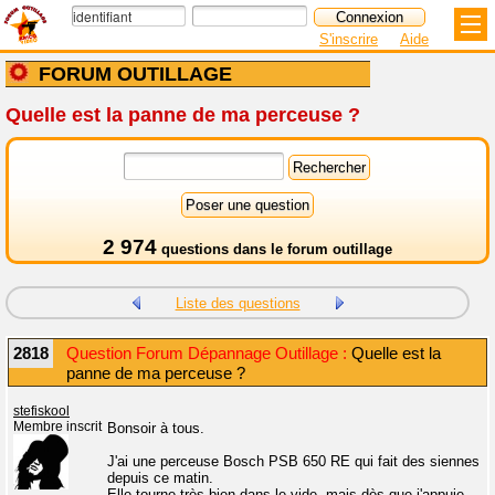
S'inscrire
Aide
FORUM OUTILLAGE
Quelle est la panne de ma perceuse ?
2 974
questions dans le
forum outillage
Liste des questions
2818
Question Forum Dépannage Outillage :
Quelle est la
panne de ma perceuse ?
stefiskool
Membre inscrit
Bonsoir à tous.
J'ai une perceuse Bosch PSB 650 RE qui fait des siennes
depuis ce matin.
Elle tourne très bien dans le vide, mais dès que j'appuie