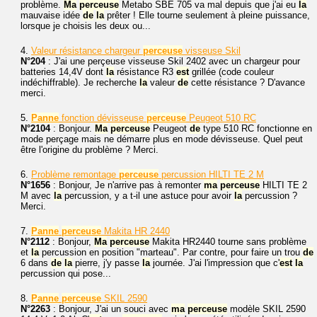
problème.
Ma
perceuse
Metabo SBE 705 va mal depuis que j'ai eu
la
mauvaise idée
de
la
prêter ! Elle tourne seulement à pleine puissance,
lorsque je choisis les deux ou...
4.
Valeur résistance chargeur
perceuse
visseuse Skil
N°204
: J'ai une perçeuse visseuse Skil 2402 avec un chargeur pour
batteries 14,4V dont
la
résistance R3
est
grillée (code couleur
indéchiffrable). Je recherche
la
valeur
de
cette résistance ? D'avance
merci.
5.
Panne
fonction dévisseuse
perceuse
Peugeot 510 RC
N°2104
: Bonjour.
Ma
perceuse
Peugeot
de
type 510 RC fonctionne en
mode perçage mais ne démarre plus en mode dévisseuse. Quel peut
être l'origine du problème ? Merci.
6.
Problème remontage
perceuse
percussion HILTI TE 2 M
N°1656
: Bonjour, Je n'arrive pas à remonter
ma
perceuse
HILTI TE 2
M avec
la
percussion, y a t-il une astuce pour avoir
la
percussion ?
Merci.
7.
Panne
perceuse
Makita HR 2440
N°2112
: Bonjour,
Ma
perceuse
Makita HR2440 tourne sans problème
et
la
percussion en position "marteau". Par contre, pour faire un trou
de
6 dans
de
la
pierre, j'y passe
la
journée. J'ai l'impression que c'
est
la
percussion qui pose...
8.
Panne
perceuse
SKIL 2590
N°2263
: Bonjour, J'ai un souci avec
ma
perceuse
modèle SKIL 2590