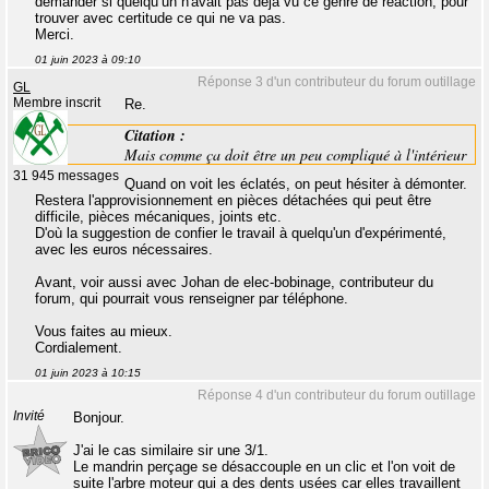
demander si quelqu’un n'avait pas déjà vu ce genre de réaction, pour
trouver avec certitude ce qui ne va pas.
Merci.
01 juin 2023 à 09:10
Réponse 3 d'un contributeur du forum outillage
GL
Membre inscrit
Re.
Citation :
Mais comme ça doit être un peu compliqué à l'intérieur
31 945 messages
Quand on voit les éclatés, on peut hésiter à démonter.
Restera l'approvisionnement en pièces détachées qui peut être
difficile, pièces mécaniques, joints etc.
D'où la suggestion de confier le travail à quelqu'un d'expérimenté,
avec les euros nécessaires.
Avant, voir aussi avec Johan de elec-bobinage, contributeur du
forum, qui pourrait vous renseigner par téléphone.
Vous faites au mieux.
Cordialement.
01 juin 2023 à 10:15
Réponse 4 d'un contributeur du forum outillage
Invité
Bonjour.
J'ai le cas similaire sir une 3/1.
Le mandrin perçage se désaccouple en un clic et l'on voit de
suite l'arbre moteur qui a des dents usées car elles travaillent