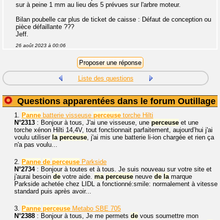
sur à peine 1 mm au lieu des 5 prévues sur l'arbre moteur.
Bilan poubelle car plus de ticket de caisse : Défaut de conception ou
pièce défaillante ???
Jeff.
26 août 2023 à 00:06
Liste des questions
Questions apparentées dans le forum Outillage
1.
Panne
batterie visseuse
perceuse
torche Hilti
N°2313
: Bonjour à tous, J'ai une visseuse, une
perceuse
et une
torche xénon Hilti 14,4V, tout fonctionnait parfaitement, aujourd’hui j'ai
voulu utiliser
la
perceuse
, j'ai mis une batterie li-ion chargée et rien ça
n'a pas voulu...
2.
Panne
de
perceuse
Parkside
N°2734
: Bonjour à toutes et à tous. Je suis nouveau sur votre site et
j'aurai besoin
de
votre aide.
ma
perceuse
neuve
de
la
marque
Parkside achetée chez LIDL a fonctionné:smile: normalement à vitesse
standard puis après avoir...
3.
Panne
perceuse
Metabo SBE 705
N°2388
: Bonjour à tous, Je me permets
de
vous soumettre mon