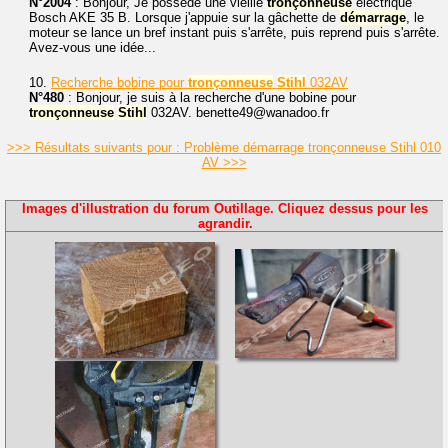
N°2004
: Bonjour, Je possède une vieille
tronçonneuse
électrique
Bosch AKE 35 B. Lorsque j'appuie sur la gâchette de
démarrage
, le
moteur se lance un bref instant puis s'arrête, puis reprend puis s'arrête.
Avez-vous une idée...
10.
Recherche bobine pour
tronçonneuse
Stihl
032AV
N°480
: Bonjour, je suis à la recherche d'une bobine pour
tronçonneuse
Stihl
032AV. benette49@wanadoo.fr
>>> Résultats suivants pour : Problème démarrage tronçonneuse Stihl 010
AV >>>
Images d'illustration du forum Outillage. Cliquez dessus pour les
agrandir.