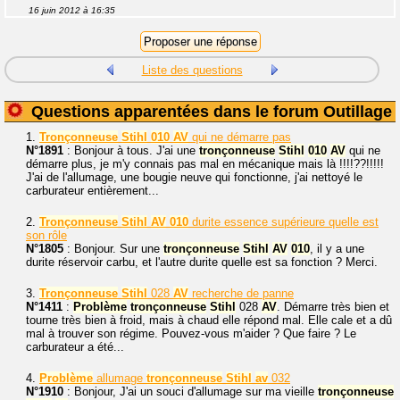
16 juin 2012 à 16:35
Liste des questions
Questions apparentées dans le forum Outillage
1.
Tronçonneuse
Stihl
010
AV
qui ne démarre pas
N°1891
: Bonjour à tous. J'ai une
tronçonneuse
Stihl
010
AV
qui ne
démarre plus, je m'y connais pas mal en mécanique mais là !!!!??!!!!!
J'ai de l'allumage, une bougie neuve qui fonctionne, j'ai nettoyé le
carburateur entièrement...
2.
Tronçonneuse
Stihl
AV
010
durite essence supérieure quelle est
son rôle
N°1805
: Bonjour. Sur une
tronçonneuse
Stihl
AV
010
, il y a une
durite réservoir carbu, et l'autre durite quelle est sa fonction ? Merci.
3.
Tronçonneuse
Stihl
028
AV
recherche de panne
N°1411
:
Problème
tronçonneuse
Stihl
028
AV
. Démarre très bien et
tourne très bien à froid, mais à chaud elle répond mal. Elle cale et a dû
mal à trouver son régime. Pouvez-vous m'aider ? Que faire ? Le
carburateur a été...
4.
Problème
allumage
tronçonneuse
Stihl
av
032
N°1910
: Bonjour, J'ai un souci d'allumage sur ma vieille
tronçonneuse