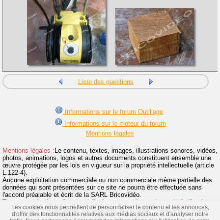
Liste des questions
Informations sur le forum Outillage
Informations sur le moteur du forum
Mentions légales
Mentions légales :
Le contenu, textes, images, illustrations sonores, vidéos,
photos, animations, logos et autres documents constituent ensemble une
œuvre protégée par les lois en vigueur sur la propriété intellectuelle (article
L.122-4).
Aucune exploitation commerciale ou non commerciale même partielle des
données qui sont présentées sur ce site ne pourra être effectuée sans
l'accord préalable et écrit de la SARL Bricovidéo.
Toute reproduction même partielle du contenu de ce site et de l'utilisation
Les cookies nous permettent de personnaliser le contenu et les annonces,
de la marque Bricovidéo sans autorisation sont interdites et donneront suite
d'offrir des fonctionnalités relatives aux médias sociaux et d'analyser notre
à des poursuites.
>> Lire la suite