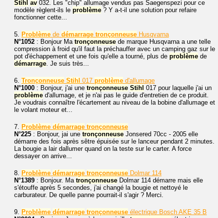
Stihl
av
032. Les "chip" allumage vendus pas Saegenspezi pour ce
modèle règlent-ils le
problème
? Y a-t-il une solution pour refaire
fonctionner cette...
5.
Problème
de
démarrage
tronçonneuse
Husqvarna
N°1052
: Bonjour Ma
tronçonneuse
de marque Husqvarna a une telle
compression à froid qu'il faut la préchauffer avec un camping gaz sur le
pot d'échappement et une fois qu'elle a tourné, plus de
problème
de
démarrage
. Je suis très...
6.
Tronçonneuse
Stihl
017
problème
d'allumage
N°1000
: Bonjour, j'ai une
tronçonneuse
Stihl
017 pour laquelle j'ai un
problème
d'allumage, et je n'ai pas le guide d'entretien de ce produit.
Je voudrais connaître l'écartement au niveau de la bobine d'allumage et
le volant moteur et...
7.
Problème
démarrage
tronçonneuse
N°225
: Bonjour, jai une
tronçonneuse
Jonsered 70cc - 2005 elle
démarre des fois après sêtre épuisée sur le lanceur pendant 2 minutes.
La bougie a lair dallumer quand on la teste sur le carter. A force
dessayer on arrive...
8.
Problème
démarrage
tronçonneuse
Dolmar 114
N°1389
: Bonjour. Ma
tronçonneuse
Dolmar 114 démarre mais elle
s'étouffe après 5 secondes, j'ai changé la bougie et nettoyé le
carburateur. De quelle panne pourrait-il s'agir ? Merci.
9.
Problème
démarrage
tronçonneuse
électrique Bosch AKE 35 B