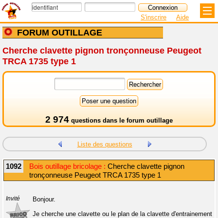
S'inscrire
Aide
FORUM OUTILLAGE
Cherche clavette pignon tronçonneuse Peugeot
TRCA 1735 type 1
2 974
questions dans le
forum outillage
Liste des questions
1092
Bois outillage bricolage :
Cherche clavette pignon
tronçonneuse Peugeot TRCA 1735 type 1
Invité
Bonjour.
Je cherche une clavette ou le plan de la clavette d'entrainement