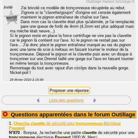
Outillage maison bricolage 5
Invité
J'ai bricolé ce modèle de tronçonneuse récupérée au rebut.
J'ignore si la "clavette/goujon" d'origine est censée également
maintenir le pignon entraîneur de chaîne sur l'axe.
Dans mon cas la clavette était plus qu'abimée, je l'ai remplacée
pare une queue de forêt de 4mm (4.2mm est plus adéquat mais
ma mèche était neuve...).
Si le pignon reste en place la force centrifuge ne vire pas la clavette
car le pignon là contient sur l'axe. Ici le pignon ne restait pas sur
l'axe... J'ai donc placé le pignon entraîneur marqué au ras du pignon
avec une lame de scie à métaux en faisant tourner le moteur de la
tronçonneuse. Déposé le pignon et la clavette puis avec un disque à
tronçonner sur une Dremel taillé une gorge sur l'axe en faisant tourner
en même temps la tronçonneuse.
Remontage du tout avec rajout d'un circlips dans la nouvelle gorge.
Nickel-poil !
28 février 2020 à 16:49
Liste des questions
Questions apparentées dans le forum Outillage
1.
Cherche
clavette
de sécurité pour
tronçonneuse
électrique
Peugeot
N°870
: Bonjour, Je recherche une petite
clavette
de sécurité pour une
tronçonneuse
électrique
Peugeot
1800 W. Merci.