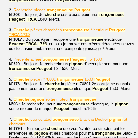
2.
Recherche pièces
tronçonneuse
Peugeot
N°202
: Bonjour, Je
cherche
des pièces pour une
tronçonneuse
Peugeot
TRCA
1840. Merci.
3.
Cherche
pièces détachées
tronçonneuse
électrique
Peugeot
TRCA
1735
N°1817
: Bonjour. Ayant récupéré une
tronçonneuse
électrique
Peugeot
TRCA
1735
, où puis-je trouver des pièces détachées neuves
ou d'occasion, notamment une pompe de graissage ? Merci.
4.
Pièce détachée
tronçonneuse
Peugeot
TS 1530
N°320
: Bonjour. Je recherche un
pignon
d'accouplement pour une
tronçonneuse
Peugeot
TS 1530. Merci.
5.
Cherche
pièce n°78801
tronçonneuse
1600
Peugeot
N°176
: Bonjour. Je
cherche
la pièce n°78801 2v dont je ne connais
pas le nom pour une
tronçonneuse
électrique
Peugeot
1600. Merci.
6.
Cherche
pignon
sortie moteur
tronçonneuse
N°66
: Je recherche, pour une
tronçonneuse
électrique, le
pignon
sortie moteur de marque
Peugeot
model trc1635
7.
Cherche
vue éclatée
tronçonneuse
Black & Decker
pignon
et
charbons
N°1794
: Bonjour, Je
cherche
une vue éclatée ou directement les
références du
pignon
et des charbons pour ma
tronçonneuse
Black &
Decker modèle DN440BS, car il me faut les références pour Leroy