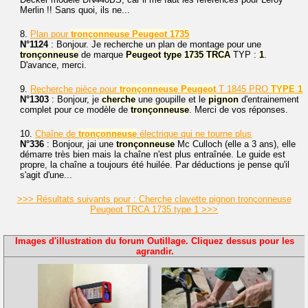
Merlin !! Sans quoi, ils ne...
8.
Plan pour
tronçonneuse
Peugeot
1735
N°1124
: Bonjour. Je recherche un plan de montage pour une
tronçonneuse
de marque
Peugeot
type
1735
TRCA
TYP :
1
.
D'avance, merci.
9.
Recherche pièce pour
tronçonneuse
Peugeot
T 1845 PRO
TYPE
1
N°1303
: Bonjour, je
cherche
une goupille et le
pignon
d'entrainement
complet pour ce modèle de
tronçonneuse
. Merci de vos réponses.
10.
Chaîne de
tronçonneuse
électrique qui ne tourne plus
N°336
: Bonjour, jai une
tronçonneuse
Mc Culloch (elle a 3 ans), elle
démarre très bien mais la chaîne n'est plus entraînée. Le guide est
propre, la chaîne a toujours été huilée. Par déductions je pense qu'il
s'agit d'une...
>>> Résultats suivants pour : Cherche clavette pignon tronçonneuse
Peugeot TRCA 1735 type 1 >>>
Images d'illustration du forum Outillage. Cliquez dessus pour les
agrandir.