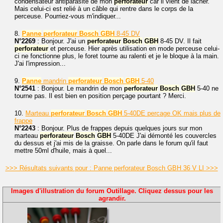
condensateur antiparasite de mon
perforateur
car il vient de lâcher.
Mais celui-ci est relié à un câble qui rentre dans le corps de la
perceuse. Pourriez-vous m'indiquer...
8.
Panne
perforateur
Bosch
GBH
8-45 DV
N°2269
: Bonjour. J'ai un
perforateur
Bosch
GBH
8-45 DV. Il fait
perforateur
et perceuse. Hier après utilisation en mode perceuse celui-
ci ne fonctionne plus, le foret tourne au ralenti et je le bloque à la main.
J'ai l'impression...
9.
Panne
mandrin
perforateur
Bosch
GBH
5-40
N°2541
: Bonjour. Le mandrin de mon
perforateur
Bosch
GBH
5-40 ne
tourne pas. Il est bien en position perçage pourtant ? Merci.
10.
Marteau
perforateur
Bosch
GBH
5-40DE percage OK mais plus de
frappe
N°2243
: Bonjour. Plus de frappes depuis quelques jours sur mon
marteau
perforateur
Bosch
GBH
5-40DE J'ai démonté les couvercles
du dessus et j'ai mis de la graisse. On parle dans le forum qu'il faut
mettre 50ml d'huile, mais à quel...
>>> Résultats suivants pour : Panne perforateur Bosch GBH 36 V LI >>>
Images d'illustration du forum Outillage. Cliquez dessus pour les
agrandir.