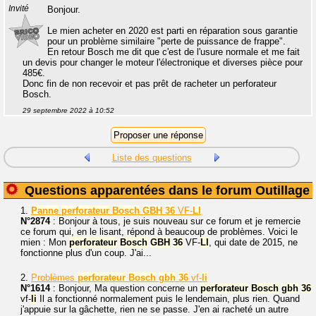
Invité
Bonjour.
Le mien acheter en 2020 est parti en réparation sous garantie
pour un problème similaire "perte de puissance de frappe".
En retour Bosch me dit que c'est de l'usure normale et me fait
un devis pour changer le moteur l'électronique et diverses pièce pour
485€.
Donc fin de non recevoir et pas prêt de racheter un perforateur
Bosch.
29 septembre 2022 à 10:52
Liste des questions
Questions apparentées dans le forum Outillage
1.
Panne
perforateur
Bosch
GBH
36
VF-
LI
N°2874
: Bonjour à tous, je suis nouveau sur ce forum et je remercie
ce forum qui, en le lisant, répond à beaucoup de problèmes. Voici le
mien : Mon
perforateur
Bosch
GBH
36
VF-
LI
, qui date de 2015, ne
fonctionne plus d'un coup. J'ai...
2.
Problèmes
perforateur
Bosch
gbh
36
vf-
li
N°1614
: Bonjour, Ma question concerne un
perforateur
Bosch
gbh
36
vf-
li
Il a fonctionné normalement puis le lendemain, plus rien. Quand
j'appuie sur la gâchette, rien ne se passe. J'en ai racheté un autre