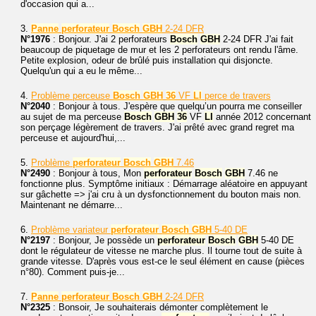
d'occasion qui a...
3.
Panne
perforateur
Bosch
GBH
2-24 DFR
N°1976
: Bonjour. J'ai 2 perforateurs
Bosch
GBH
2-24 DFR J'ai fait
beaucoup de piquetage de mur et les 2 perforateurs ont rendu l'âme.
Petite explosion, odeur de brûlé puis installation qui disjoncte.
Quelqu'un qui a eu le même...
4.
Problème perceuse
Bosch
GBH
36
VF
LI
perce de travers
N°2040
: Bonjour à tous. J'espère que quelqu’un pourra me conseiller
au sujet de ma perceuse
Bosch
GBH
36
VF
LI
année 2012 concernant
son perçage légèrement de travers. J'ai prêté avec grand regret ma
perceuse et aujourd'hui,...
5.
Problème
perforateur
Bosch
GBH
7.46
N°2490
: Bonjour à tous, Mon
perforateur
Bosch
GBH
7.46 ne
fonctionne plus. Symptôme initiaux : Démarrage aléatoire en appuyant
sur gâchette => j'ai cru à un dysfonctionnement du bouton mais non.
Maintenant ne démarre...
6.
Problème variateur
perforateur
Bosch
GBH
5-40 DE
N°2197
: Bonjour, Je possède un
perforateur
Bosch
GBH
5-40 DE
dont le régulateur de vitesse ne marche plus. Il tourne tout de suite à
grande vitesse. D'après vous est-ce le seul élément en cause (pièces
n°80). Comment puis-je...
7.
Panne
perforateur
Bosch
GBH
2-24 DFR
N°2325
: Bonsoir, Je souhaiterais démonter complètement le