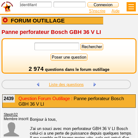
S'inscrire
Aide
FORUM OUTILLAGE
Panne perforateur Bosch GBH 36 V LI
2 974
questions dans le
forum outillage
Liste des questions
2439
Question Forum Outillage :
Panne perforateur Bosch
GBH 36 V LI
Steph32
Membre inscrit
Bonjour à tous,
J'ai un souci avec mon perforateur GBH 36 V LI Bosch
celui-ci a une perte de puissance depuis quelques temps.
Il me semble qu'il tourne moins vite, cela est arrivé d'un