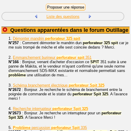
Liste des questions
Questions apparentées dans le forum Outillage
1.
Démonter mandrin
perforateur
325
spit
N°257
: Comment démonter le mandrin dun
perforateur
325
spit
car je
me suis trompé de mèche et elle sest coincée dedans ? Merci.
2.
Emmanchement burineur
perforateur
spit
351
N°166
: Bonjour, venant d'acheter d'occasion ce
SPIT
351 suite à une
panne de Makita, et le vendeur m'ayant confirmé qu'une seule norme
d'emmanchement SDS-MAX existante et normalisée permettait sans
problème
une utilisation de mes...
3.
Schéma branchement électrique
perforateur
Spit
325
N°2672
: Bonjour. Je recherche le schéma de branchement entre la
poignée de commande et le stator du
perforateur
Spit
325
. A l'avance
merci !
4.
Recherche interrupteur
perforateur
Spit
325
N°2673
: Bonjour. Je recherche un interrupteur pour un
perforateur
Spit
325
. A l'avance Merci !
5.
Problème
percussion
perforateur
Spit
335