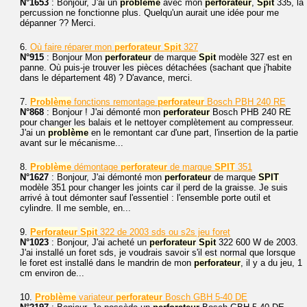
N°1653
: Bonjour, J'ai un
problème
avec mon
perforateur
,
Spit
335, la
percussion ne fonctionne plus. Quelqu'un aurait une idée pour me
dépanner ?? Merci.
6.
Où faire réparer mon
perforateur
Spit
327
N°915
: Bonjour Mon
perforateur
de marque
Spit
modèle 327 est en
panne. Où puis-je trouver les pièces détachées (sachant que j'habite
dans le département 48) ? D'avance, merci.
7.
Problème
fonctions remontage
perforateur
Bosch PBH 240 RE
N°868
: Bonjour ! J'ai démonté mon
perforateur
Bosch PHB 240 RE
pour changer les balais et le nettoyer complètement au compresseur.
J'ai un
problème
en le remontant car d'une part, l'insertion de la partie
avant sur le mécanisme...
8.
Problème
démontage
perforateur
de marque
SPIT
351
N°1627
: Bonjour, J'ai démonté mon
perforateur
de marque
SPIT
modèle 351 pour changer les joints car il perd de la graisse. Je suis
arrivé à tout démonter sauf l'essentiel : l'ensemble porte outil et
cylindre. Il me semble, en...
9.
Perforateur
Spit
322 de 2003 sds ou s2s jeu foret
N°1023
: Bonjour, J'ai acheté un
perforateur
Spit
322 600 W de 2003.
J'ai installé un foret sds, je voudrais savoir s'il est normal que lorsque
le foret est installé dans le mandrin de mon
perforateur
, il y a du jeu, 1
cm environ de...
10.
Problème
variateur
perforateur
Bosch GBH 5-40 DE