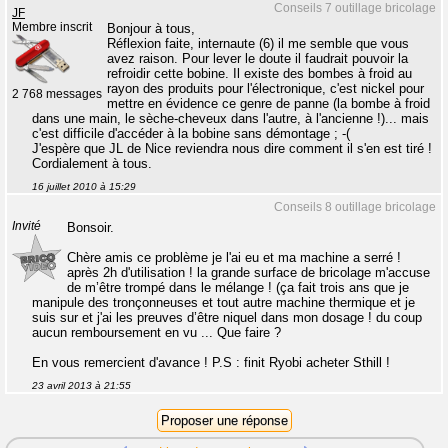
Conseils 7 outillage bricolage
JF
Membre inscrit
Bonjour à tous,
Réflexion faite, internaute (6) il me semble que vous
avez raison. Pour lever le doute il faudrait pouvoir la
refroidir cette bobine. Il existe des bombes à froid au
rayon des produits pour l'électronique, c'est nickel pour
2 768 messages
mettre en évidence ce genre de panne (la bombe à froid
dans une main, le sèche-cheveux dans l'autre, à l'ancienne !)... mais
c'est difficile d'accéder à la bobine sans démontage ; -(
J'espère que JL de Nice reviendra nous dire comment il s'en est tiré !
Cordialement à tous.
16 juillet 2010 à 15:29
Conseils 8 outillage bricolage
Invité
Bonsoir.
Chère amis ce problème je l'ai eu et ma machine a serré !
après 2h d'utilisation ! la grande surface de bricolage m'accuse
de m’être trompé dans le mélange ! (ça fait trois ans que je
manipule des tronçonneuses et tout autre machine thermique et je
suis sur et j'ai les preuves d’être niquel dans mon dosage ! du coup
aucun remboursement en vu ... Que faire ?
En vous remercient d'avance ! P.S : finit Ryobi acheter Sthill !
23 avril 2013 à 21:55