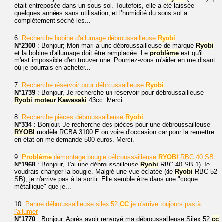
était entreposée dans un sous sol. Toutefois, elle a été laissée
quelques années sans utilisation, et l’humidité du sous sol a
complétement séché les...
6.
Recherche bobine d'allumage débroussailleuse
Ryobi
N°2300
: Bonjour; Mon mari a une débroussailleuse de marque
Ryobi
et la bobine d'allumage doit être remplacée. Le
problème
est qu'il
m'est impossible d'en trouver une. Pourriez-vous m'aider en me disant
où je pourrais en acheter...
7.
Recherche réservoir pour débroussailleuse
Ryobi
N°1739
: Bonjour, Je recherche un réservoir pour débroussailleuse
Ryobi
moteur
Kawasaki
43cc. Merci.
8.
Recherche pièces débroussailleuse
Ryobi
N°334
: Bonjour. Je recherche des pièces pour une débroussailleuse
RYOBI
modèle RCBA 3100 E ou voire d'occasion car pour la remettre
en état on me demande 500 euros. Merci.
9.
Problème
démontage bougie débroussailleuse
RYOBI
RBC 40 SB
N°1968
: Bonjour, J'ai une débroussailleuse
Ryobi
RBC 40 SB 1) Je
voudrais changer la bougie. Malgré une vue éclatée (de
Ryobi
RBC 52
SB), je n'arrive pas à la sortir. Elle semble être dans une "coque
métallique" que je...
10.
Panne débroussailleuse silex 52
CC
je n'arrive toujours pas à
l'allumer
N°1770
: Bonjour. Après avoir renvoyé ma débroussailleuse Silex 52
cc