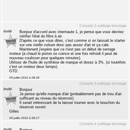
Conseils 2 outillage bricolage
Invité
Bonjour d'accord avec internaute 1, je pense que vous devriez
vérifier l'état du filtre à air.
D'après ce que vous dites, c'est comme si on laissait le starter
sur une vieille voiture donc pas assez d'air et ça cale.
Maintenant j'espère que ce n'est pas un début de serrage
moteur (à chaud le piston se coince et une fois refroidi il peut de
nouveau coulisser pour quelques minutes).
Utilisez de l'huile de synthèse de marque et dosez à 3%. (si toutefois
c'est un moteur deux temps).
GTD.
09 juillet 2010 à 08:36
Conseils 3 outillage bricolage
Invité
Bonjour
Je pense qu'elle manque d'air (probablement pas de trou d'air
suffisant au niveau du réservoir).
Il serait intéressant de la laisser tourner avec le bouchon du
réservoir ouvert.
Gilles
09 juillet 2010 à 08:17
Conseils 4 outillage bricolage
Invité
Bonjour.