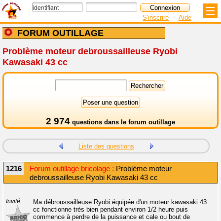
S'inscrire
Aide
FORUM OUTILLAGE
Problème moteur debroussailleuse Ryobi
Kawasaki 43 cc
2 974
questions dans le
forum outillage
Liste des questions
1216
Forum outillage bricolage :
Problème moteur
debroussailleuse Ryobi Kawasaki 43 cc
Invité
Ma débroussailleuse Ryobi équipée d'un moteur kawasaki 43
cc fonctionne très bien pendant environ 1/2 heure puis
commence à perdre de la puissance et cale ou bout de