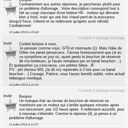
Contrairement aux autres réponses, je pencherais plutôt pour
un problème d'allumage ; Votre description correspond tout à
fait au coup classique d'une bobine HS : moteur qui démarre
bien à froid, mais qui une fois chaud perd de la puissance
lorsqu'il force, s'éteint et ne redémarre qu'après avoir refroidi.
Cordialement.
10 juillet 2010 à 19:42
Conseils 5 outillage bricolage
Invité
Cordial bonjour à vous,
Je pensais comme vous, GTD et internaute (1). Mais l'idée de
Gilles me parait perspicace. J'avoue honteusement que j'ai eu
ce symptôme un jour où, ayant perdu le bouchon de réservoir
de ma tondeuse, je l'avais remplacé par un banal bouchon ; -)
Et quelquefois ça s'encrasse, ces petites bêtes. JF
PS : ptn d'erreur 500, j'ai dû m'y reprendre à 3 fois pour ce banal
bouchon ; -) Courage, Patrice, vous l'aurez bientôt oublié, votre actuel
hébergeur merdique.
10 juillet 2010 à 21:41
Conseils 6 outillage bricolage
Invité
Bonjour.
Un manque d'air au niveau du bouchon de réservoir se
manifeste par un moteur qui s'arrête quelques minutes après
son lancement, pas 1/2 heure après. Il redémarre aussitôt, pour
à nouveau s'éteindre. Comme la réponse (4), je pense à un
problème d'allumage.
11 juillet 2010 à 11:07