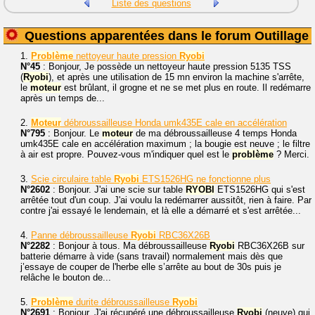
Liste des questions
Questions apparentées dans le forum Outillage
1.
Problème
nettoyeur haute pression
Ryobi
N°45
: Bonjour, Je possède un nettoyeur haute pression 5135 TSS
(
Ryobi
), et après une utilisation de 15 mn environ la machine s'arrête,
le
moteur
est brûlant, il grogne et ne se met plus en route. Il redémarre
après un temps de...
2.
Moteur
débroussailleuse Honda umk435E cale en accélération
N°795
: Bonjour. Le
moteur
de ma débroussailleuse 4 temps Honda
umk435E cale en accélération maximum ; la bougie est neuve ; le filtre
à air est propre. Pouvez-vous m'indiquer quel est le
problème
? Merci.
3.
Scie circulaire table
Ryobi
ETS1526HG ne fonctionne plus
N°2602
: Bonjour. J'ai une scie sur table
RYOBI
ETS1526HG qui s'est
arrêtée tout d'un coup. J'ai voulu la redémarrer aussitôt, rien à faire. Par
contre j'ai essayé le lendemain, et là elle a démarré et s'est arrêtée...
4.
Panne débroussailleuse
Ryobi
RBC36X26B
N°2282
: Bonjour à tous. Ma débroussailleuse
Ryobi
RBC36X26B sur
batterie démarre à vide (sans travail) normalement mais dès que
j’essaye de couper de l'herbe elle s’arrête au bout de 30s puis je
relâche le bouton de...
5.
Problème
durite débroussailleuse
Ryobi
N°2691
: Bonjour. J'ai récupéré une débroussailleuse
Ryobi
(neuve) qui