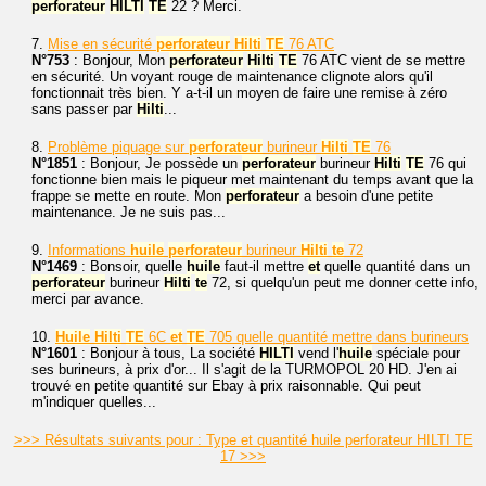
perforateur
HILTI
TE
22 ? Merci.
7.
Mise en sécurité
perforateur
Hilti
TE
76 ATC
N°753
: Bonjour, Mon
perforateur
Hilti
TE
76 ATC vient de se mettre
en sécurité. Un voyant rouge de maintenance clignote alors qu'il
fonctionnait très bien. Y a-t-il un moyen de faire une remise à zéro
sans passer par
Hilti
...
8.
Problème piquage sur
perforateur
burineur
Hilti
TE
76
N°1851
: Bonjour, Je possède un
perforateur
burineur
Hilti
TE
76 qui
fonctionne bien mais le piqueur met maintenant du temps avant que la
frappe se mette en route. Mon
perforateur
a besoin d'une petite
maintenance. Je ne suis pas...
9.
Informations
huile
perforateur
burineur
Hilti
te
72
N°1469
: Bonsoir, quelle
huile
faut-il mettre
et
quelle quantité dans un
perforateur
burineur
Hilti
te
72, si quelqu'un peut me donner cette info,
merci par avance.
10.
Huile
Hilti
TE
6C
et
TE
705 quelle quantité mettre dans burineurs
N°1601
: Bonjour à tous, La société
HILTI
vend l'
huile
spéciale pour
ses burineurs, à prix d'or... Il s'agit de la TURMOPOL 20 HD. J'en ai
trouvé en petite quantité sur Ebay à prix raisonnable. Qui peut
m'indiquer quelles...
>>> Résultats suivants pour : Type et quantité huile perforateur HILTI TE
17 >>>