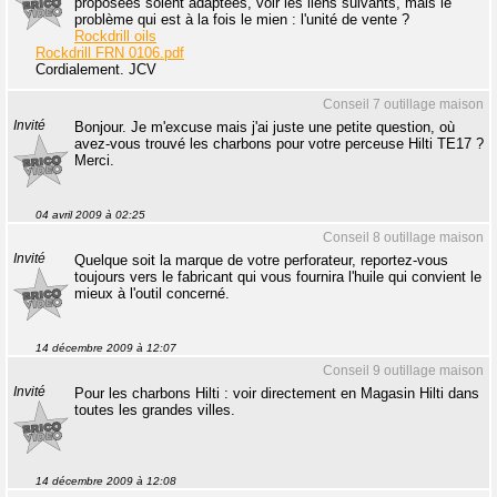
proposées soient adaptées, voir les liens suivants, mais le
problème qui est à la fois le mien : l'unité de vente ?
Rockdrill oils
Rockdrill FRN 0106.pdf
Cordialement. JCV
Conseil 7 outillage maison
Invité
Bonjour. Je m'excuse mais j'ai juste une petite question, où
avez-vous trouvé les charbons pour votre perceuse Hilti TE17 ?
Merci.
04 avril 2009 à 02:25
Conseil 8 outillage maison
Invité
Quelque soit la marque de votre perforateur, reportez-vous
toujours vers le fabricant qui vous fournira l'huile qui convient le
mieux à l'outil concerné.
14 décembre 2009 à 12:07
Conseil 9 outillage maison
Invité
Pour les charbons Hilti : voir directement en Magasin Hilti dans
toutes les grandes villes.
14 décembre 2009 à 12:08