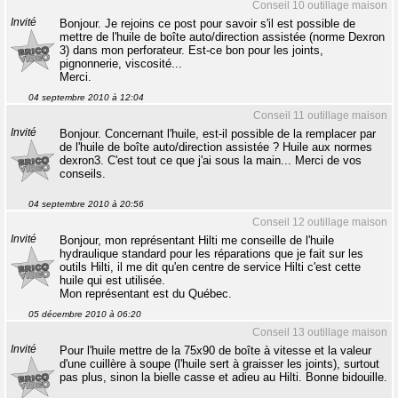
Conseil 10 outillage maison
Invité
Bonjour. Je rejoins ce post pour savoir s'il est possible de
mettre de l'huile de boîte auto/direction assistée (norme Dexron
3) dans mon perforateur. Est-ce bon pour les joints,
pignonnerie, viscosité...
Merci.
04 septembre 2010 à 12:04
Conseil 11 outillage maison
Invité
Bonjour. Concernant l'huile, est-il possible de la remplacer par
de l'huile de boîte auto/direction assistée ? Huile aux normes
dexron3. C'est tout ce que j'ai sous la main... Merci de vos
conseils.
04 septembre 2010 à 20:56
Conseil 12 outillage maison
Invité
Bonjour, mon représentant Hilti me conseille de l'huile
hydraulique standard pour les réparations que je fait sur les
outils Hilti, il me dit qu'en centre de service Hilti c'est cette
huile qui est utilisée.
Mon représentant est du Québec.
05 décembre 2010 à 06:20
Conseil 13 outillage maison
Invité
Pour l'huile mettre de la 75x90 de boîte à vitesse et la valeur
d'une cuillère à soupe (l'huile sert à graisser les joints), surtout
pas plus, sinon la bielle casse et adieu au Hilti. Bonne bidouille.