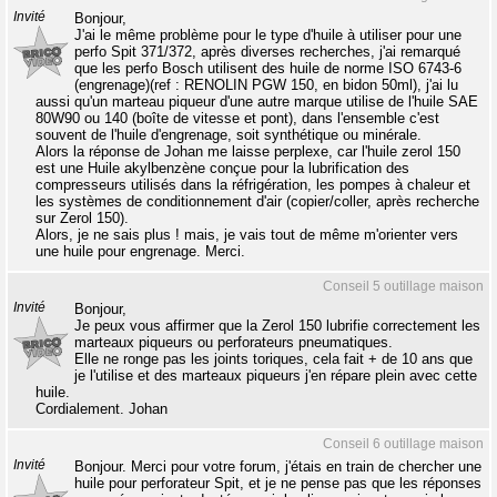
Invité
Bonjour,
J'ai le même problème pour le type d'huile à utiliser pour une
perfo Spit 371/372, après diverses recherches, j'ai remarqué
que les perfo Bosch utilisent des huile de norme ISO 6743-6
(engrenage)(ref : RENOLIN PGW 150, en bidon 50ml), j'ai lu
aussi qu'un marteau piqueur d'une autre marque utilise de l'huile SAE
80W90 ou 140 (boîte de vitesse et pont), dans l'ensemble c'est
souvent de l'huile d'engrenage, soit synthétique ou minérale.
Alors la réponse de Johan me laisse perplexe, car l'huile zerol 150
est une Huile akylbenzène conçue pour la lubrification des
compresseurs utilisés dans la réfrigération, les pompes à chaleur et
les systèmes de conditionnement d'air (copier/coller, après recherche
sur Zerol 150).
Alors, je ne sais plus ! mais, je vais tout de même m'orienter vers
une huile pour engrenage. Merci.
Conseil 5 outillage maison
Invité
Bonjour,
Je peux vous affirmer que la Zerol 150 lubrifie correctement les
marteaux piqueurs ou perforateurs pneumatiques.
Elle ne ronge pas les joints toriques, cela fait + de 10 ans que
je l'utilise et des marteaux piqueurs j'en répare plein avec cette
huile.
Cordialement. Johan
Conseil 6 outillage maison
Invité
Bonjour. Merci pour votre forum, j'étais en train de chercher une
huile pour perforateur Spit, et je ne pense pas que les réponses