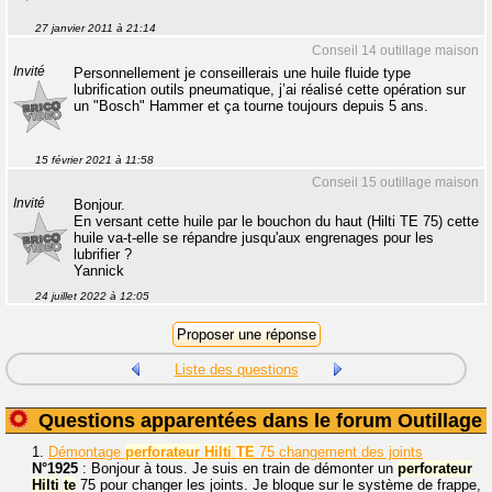
27 janvier 2011 à 21:14
Conseil 14 outillage maison
Invité
Personnellement je conseillerais une huile fluide type
lubrification outils pneumatique, j’ai réalisé cette opération sur
un "Bosch" Hammer et ça tourne toujours depuis 5 ans.
15 février 2021 à 11:58
Conseil 15 outillage maison
Invité
Bonjour.
En versant cette huile par le bouchon du haut (Hilti TE 75) cette
huile va-t-elle se répandre jusqu'aux engrenages pour les
lubrifier ?
Yannick
24 juillet 2022 à 12:05
Liste des questions
Questions apparentées dans le forum Outillage
1.
Démontage
perforateur
Hilti
TE
75 changement des joints
N°1925
: Bonjour à tous. Je suis en train de démonter un
perforateur
Hilti
te
75 pour changer les joints. Je bloque sur le système de frappe,