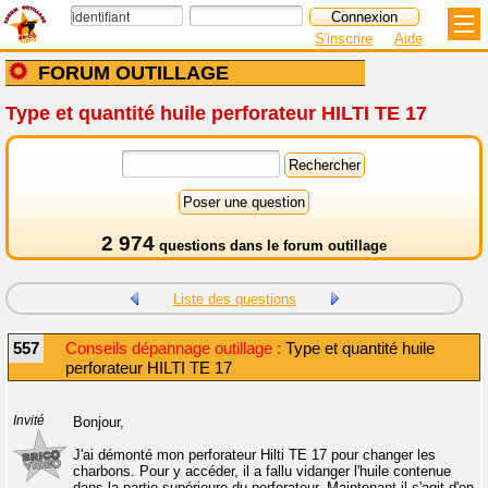
S'inscrire
Aide
FORUM OUTILLAGE
Type et quantité huile perforateur HILTI TE 17
2 974
questions dans le
forum outillage
Liste des questions
557
Conseils dépannage outillage :
Type et quantité huile
perforateur HILTI TE 17
Invité
Bonjour,
J'ai démonté mon perforateur Hilti TE 17 pour changer les
charbons. Pour y accéder, il a fallu vidanger l'huile contenue
dans la partie supérieure du perforateur. Maintenant il s'agit d'en