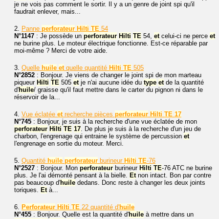
je ne vois pas comment le sortir. Il y a un genre de joint spi qu'il
faudrait enlever, mais...
2.
Panne
perforateur
Hilti
TE
54
N°1147
: Je possède un
perforateur
Hilti
TE
54,
et
celui-ci ne perce
et
ne burine plus. Le moteur électrique fonctionne. Est-ce réparable par
moi-même ? Merci de votre aide.
3.
Quelle
huile
et
quelle quantité
Hilti
TE
505
N°2852
: Bonjour. Je viens de changer le joint spi de mon marteau
piqueur
Hilti
TE
505
et
je n'ai aucune idée du
type
et
de la quantité
d'
huile
/ graisse qu'il faut mettre dans le carter du pignon ni dans le
réservoir de la...
4.
Vue éclatée
et
recherche pièces
perforateur
Hilti
TE
17
N°745
: Bonjour, je suis à la recherche d'une vue éclatée de mon
perforateur
Hilti
TE
17
. De plus je suis à la recherche d'un jeu de
charbon, l'engrenage qui entraine le système de percussion
et
l'engrenage en sortie du moteur. Merci.
5.
Quantité
huile
perforateur
burineur
Hilti
TE
-76
N°2527
: Bonjour. Mon
perforateur
burineur
Hilti
TE
-76 ATC ne burine
plus. Je l'ai démonté pensant à la bielle.
Et
non intact. Bon par contre
pas beaucoup d'
huile
dedans. Donc reste à changer les deux joints
toriques.
Et
à...
6.
Perforateur
Hilti
TE
22 quantité d'
huile
N°455
: Bonjour. Quelle est la quantité d'
huile
à mettre dans un