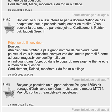
numéro de la question.
Cordialement, Manu, modérateur du forum outillage.
03 juin 2011 à 02:19
Forum bricolage outillage 6
Invité
Bonjour. Je suis aussi intéressé par la documentation de ces
adaptations que je possède pratiquement en totalité. Vous
pouvez la transmettre par pièce jointe. Cordialement. Patrick :
pat. biguet@free. fr
Réponse de Bricovidéo
:
Bonjour,
Afin d'en faire profiter le plus grand nombre de bricoleurs, vous
pouvez si vous le souhaitez envoyer vos documents par mail à cette
adresse images.bricovideo@gmail.com
en indiquant dans l'objet ou dans le corps du message, le thème et le
numéro de la question.
Cordialement, Roland, modérateur du forum outillage.
04 août 2011 à 14:58
Forum bricolage outillage 7
Invité
Bonjour, je possède un support colonne Peugeot 1360A dit
perçage d'établi avec son étau, mais sans le moteur MT764.
Prix 50, contact : jean.delval@laposte.net
18 mars 2012 à 18:21
Forum bricolage outillage 8