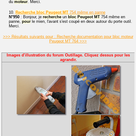
du
moteur
. Merci.
10.
Recherche
bloc
Peugeot
MT
754 même en panne
N°950
: Bonjour, je
recherche
un
bloc
Peugeot
MT
754 même en
panne,
pour
le mien, l'avant s'est coupé en deux autour du porte outil.
Merci.
>>> Résultats suivants pour : Recherche documentation pour bloc moteur
Peugeot MT 764 >>>
Images d'illustration du forum Outillage. Cliquez dessus pour les
agrandir.