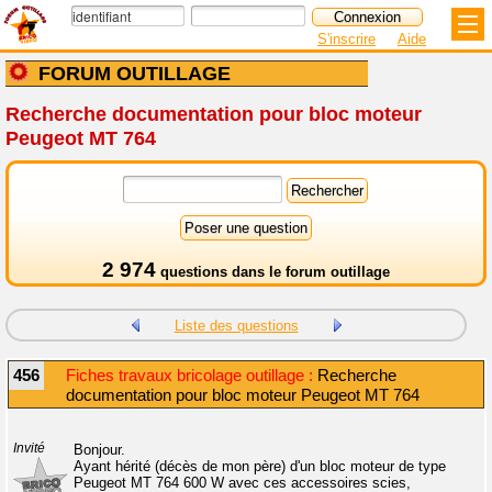
S'inscrire
Aide
FORUM OUTILLAGE
Recherche documentation pour bloc moteur
Peugeot MT 764
2 974
questions dans le
forum outillage
Liste des questions
456
Fiches travaux bricolage outillage :
Recherche
documentation pour bloc moteur Peugeot MT 764
Invité
Bonjour.
Ayant hérité (décès de mon père) d'un bloc moteur de type
Peugeot MT 764 600 W avec ces accessoires scies,