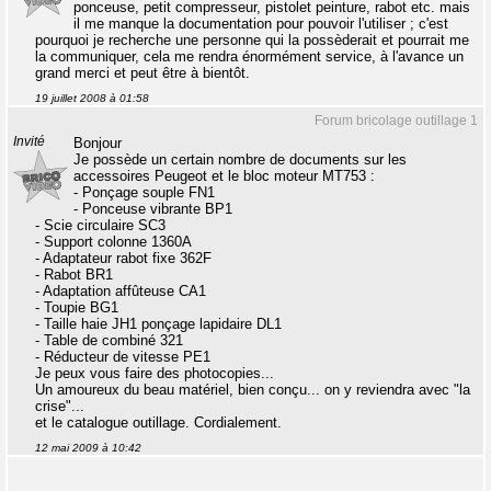
ponceuse, petit compresseur, pistolet peinture, rabot etc. mais
il me manque la documentation pour pouvoir l'utiliser ; c'est
pourquoi je recherche une personne qui la possèderait et pourrait me
la communiquer, cela me rendra énormément service, à l'avance un
grand merci et peut être à bientôt.
19 juillet 2008 à 01:58
Forum bricolage outillage 1
Invité
Bonjour
Je possède un certain nombre de documents sur les
accessoires Peugeot et le bloc moteur MT753 :
- Ponçage souple FN1
- Ponceuse vibrante BP1
- Scie circulaire SC3
- Support colonne 1360A
- Adaptateur rabot fixe 362F
- Rabot BR1
- Adaptation affûteuse CA1
- Toupie BG1
- Taille haie JH1 ponçage lapidaire DL1
- Table de combiné 321
- Réducteur de vitesse PE1
Je peux vous faire des photocopies...
Un amoureux du beau matériel, bien conçu... on y reviendra avec "la
crise"...
et le catalogue outillage. Cordialement.
12 mai 2009 à 10:42