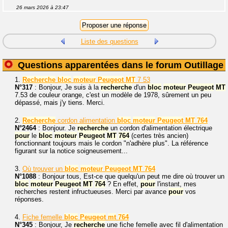
26 mars 2026 à 23:47
Liste des questions
Questions apparentées dans le forum Outillage
1.
Recherche
bloc
moteur
Peugeot
MT
7 53
N°317
: Bonjour, Je suis à la
recherche
d'un
bloc
moteur
Peugeot
MT
7.53 de couleur orange, c'est un modèle de 1978, sûrement un peu
dépassé, mais j'y tiens. Merci.
2.
Recherche
cordon alimentation
bloc
moteur
Peugeot
MT
764
N°2464
: Bonjour. Je
recherche
un cordon d'alimentation électrique
pour
le
bloc
moteur
Peugeot
MT
764
(certes très ancien)
fonctionnant toujours mais le cordon "n'adhère plus". La référence
figurant sur la notice soigneusement...
3.
Où trouver un
bloc
moteur
Peugeot
MT
764
N°1088
: Bonjour tous, Est-ce que quelqu'un peut me dire où trouver un
bloc
moteur
Peugeot
MT
764
? En effet,
pour
l'instant, mes
recherches restent infructueuses. Merci par avance
pour
vos
réponses.
4.
Fiche femelle
bloc
Peugeot
mt
764
N°345
: Bonjour, Je
recherche
une fiche femelle avec fil d'alimentation