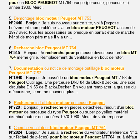
pour
un
BLOC
PEUGEOT
MT764 orange (perceuse, ponceuse...)
année 1980. Merci.
5.
Démontage
bloc
moteur
Peugeot
MT
753
N°2440
: Bonjour. Je suis nouveau sur ce site, voilà j'expose
brièvement mon problème. J'ai un
bloc
moteur
PEUGEOT
ancien de
1977 avec tous les accessoires ou presque en parfait état de marche
hérité de mon père mais il y a un...
6.
Recherche
bloc
Peugeot
MT
764
N°515
: Bonjour. Je
recherche
pour
perceuse dévisseuse un
bloc
MT
764
même grillé. Remplacement du ventilateur en bout de rotor.
7.
Documentation
ou notice de montage outillage
bloc
moteur
Peugeot
MT
7 53
N°1940
: Bonjour. Je possède un
bloc
moteur
Peugeot
MT
7 53 de
Peugeot
Outillage. Une perceuse DNJ 84 de Black&Decker. Une scie
circulaire DN 55 de Black&Decker. En voulant remplacer la graisse du
mécanisme, je ne me souviens plus...
8.
Recherche
induit
bloc
moteur
perceuse
Peugeot
N°729
: Bonjour, je
recherche
en pièces détachées, l'induit d'un
bloc
moteur
de perceuse du type
Peugeot
ou super polysilex matériel
distribué autour des années 1970-1980. Merci de votre réponse.
9.
Cherche ventilateur
bloc
moteur
Peugeot
MT
764
N°2824
: Bonjour. Je suis à la
recherche
du ventilateur (référence N° 1,
sur l'éclaté de pièces)
pour
bloc
moteur
Peugeot
MT764, ou à défaut