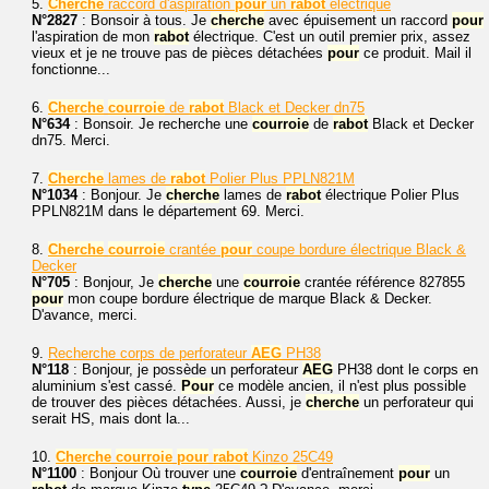
5.
Cherche
raccord d'aspiration
pour
un
rabot
électrique
N°2827
: Bonsoir à tous. Je
cherche
avec épuisement un raccord
pour
l'aspiration de mon
rabot
électrique. C'est un outil premier prix, assez
vieux et je ne trouve pas de pièces détachées
pour
ce produit. Mail il
fonctionne...
6.
Cherche
courroie
de
rabot
Black et Decker dn75
N°634
: Bonsoir. Je recherche une
courroie
de
rabot
Black et Decker
dn75. Merci.
7.
Cherche
lames de
rabot
Polier Plus PPLN821M
N°1034
: Bonjour. Je
cherche
lames de
rabot
électrique Polier Plus
PPLN821M dans le département 69. Merci.
8.
Cherche
courroie
crantée
pour
coupe bordure électrique Black &
Decker
N°705
: Bonjour, Je
cherche
une
courroie
crantée référence 827855
pour
mon coupe bordure électrique de marque Black & Decker.
D'avance, merci.
9.
Recherche corps de perforateur
AEG
PH38
N°118
: Bonjour, je possède un perforateur
AEG
PH38 dont le corps en
aluminium s'est cassé.
Pour
ce modèle ancien, il n'est plus possible
de trouver des pièces détachées. Aussi, je
cherche
un perforateur qui
serait HS, mais dont la...
10.
Cherche
courroie
pour
rabot
Kinzo 25C49
N°1100
: Bonjour Où trouver une
courroie
d'entraînement
pour
un