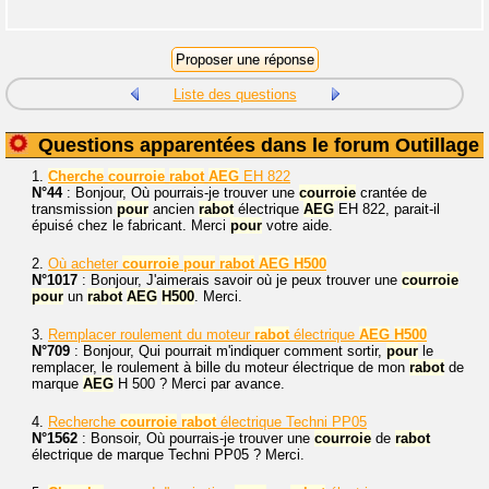
Liste des questions
Questions apparentées dans le forum Outillage
1.
Cherche
courroie
rabot
AEG
EH 822
N°44
: Bonjour, Où pourrais-je trouver une
courroie
crantée de
transmission
pour
ancien
rabot
électrique
AEG
EH 822, parait-il
épuisé chez le fabricant. Merci
pour
votre aide.
2.
Où acheter
courroie
pour
rabot
AEG
H500
N°1017
: Bonjour, J'aimerais savoir où je peux trouver une
courroie
pour
un
rabot
AEG
H500
. Merci.
3.
Remplacer roulement du moteur
rabot
électrique
AEG
H500
N°709
: Bonjour, Qui pourrait m'indiquer comment sortir,
pour
le
remplacer, le roulement à bille du moteur électrique de mon
rabot
de
marque
AEG
H 500 ? Merci par avance.
4.
Recherche
courroie
rabot
électrique Techni PP05
N°1562
: Bonsoir, Où pourrais-je trouver une
courroie
de
rabot
électrique de marque Techni PP05 ? Merci.