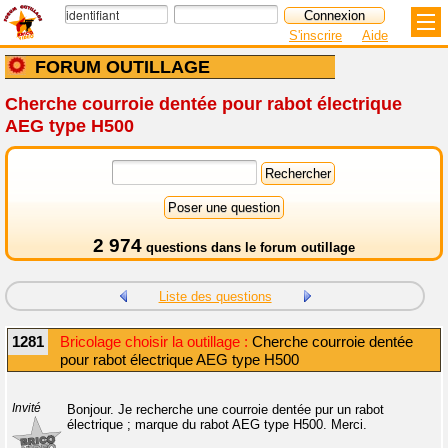
S'inscrire
Aide
FORUM OUTILLAGE
Cherche courroie dentée pour rabot électrique
AEG type H500
2 974
questions dans le
forum outillage
Liste des questions
1281
Bricolage choisir la outillage :
Cherche courroie dentée
pour rabot électrique AEG type H500
Invité
Bonjour. Je recherche une courroie dentée pur un rabot
électrique ; marque du rabot AEG type H500. Merci.