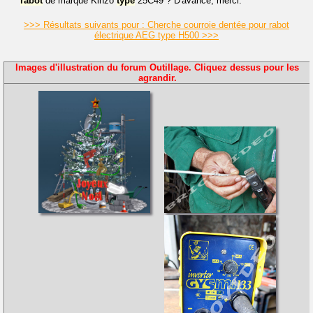
rabot
de marque Kinzo
type
25C49 ? D'avance, merci.
>>> Résultats suivants pour : Cherche courroie dentée pour rabot
électrique AEG type H500 >>>
Images d'illustration du forum Outillage. Cliquez dessus pour les
agrandir.