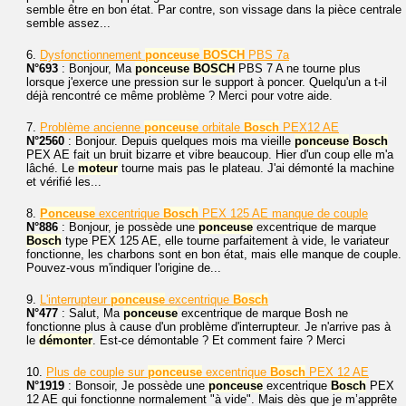
semble être en bon état. Par contre, son vissage dans la pièce centrale
semble assez...
6.
Dysfonctionnement
ponceuse
BOSCH
PBS 7a
N°693
: Bonjour, Ma
ponceuse
BOSCH
PBS 7 A ne tourne plus
lorsque j'exerce une pression sur le support à poncer. Quelqu'un a t-il
déjà rencontré ce même problème ? Merci pour votre aide.
7.
Problème ancienne
ponceuse
orbitale
Bosch
PEX12 AE
N°2560
: Bonjour. Depuis quelques mois ma vieille
ponceuse
Bosch
PEX AE fait un bruit bizarre et vibre beaucoup. Hier d'un coup elle m'a
lâché. Le
moteur
tourne mais pas le plateau. J'ai démonté la machine
et vérifié les...
8.
Ponceuse
excentrique
Bosch
PEX 125 AE manque de couple
N°886
: Bonjour, je possède une
ponceuse
excentrique de marque
Bosch
type PEX 125 AE, elle tourne parfaitement à vide, le variateur
fonctionne, les charbons sont en bon état, mais elle manque de couple.
Pouvez-vous m'indiquer l'origine de...
9.
L'interrupteur
ponceuse
excentrique
Bosch
N°477
: Salut, Ma
ponceuse
excentrique de marque Bosh ne
fonctionne plus à cause d'un problème d'interrupteur. Je n'arrive pas à
le
démonter
. Est-ce démontable ? Et comment faire ? Merci
10.
Plus de couple sur
ponceuse
excentrique
Bosch
PEX 12 AE
N°1919
: Bonsoir, Je possède une
ponceuse
excentrique
Bosch
PEX
12 AE qui fonctionne normalement "à vide". Mais dès que je m’apprête