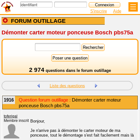
S'inscrire
Aide
FORUM OUTILLAGE
Démonter carter moteur ponceuse Bosch pbs75a
2 974
questions dans le
forum outillage
Liste des questions
1916
Question forum outillage :
Démonter carter moteur
ponceuse Bosch pbs75a
toferigal
Membre inscrit
Bonjour,
Je n'arrive pas à démonter le carter moteur de ma
ponceuse, tout le démontage s'est fait facilement mais là
...