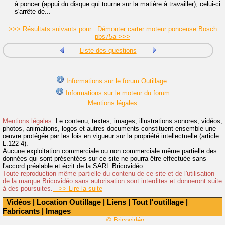
à poncer (appui du disque qui tourne sur la matière à travailler), celui-ci
s'arrête de...
>>> Résultats suivants pour : Démonter carter moteur ponceuse Bosch
pbs75a >>>
Liste des questions
Informations sur le forum Outillage
Informations sur le moteur du forum
Mentions légales
Mentions légales :
Le contenu, textes, images, illustrations sonores, vidéos,
photos, animations, logos et autres documents constituent ensemble une
œuvre protégée par les lois en vigueur sur la propriété intellectuelle (article
L.122-4).
Aucune exploitation commerciale ou non commerciale même partielle des
données qui sont présentées sur ce site ne pourra être effectuée sans
l'accord préalable et écrit de la SARL Bricovidéo.
Toute reproduction même partielle du contenu de ce site et de l'utilisation
de la marque Bricovidéo sans autorisation sont interdites et donneront suite
à des poursuites.
>> Lire la suite
Vidéos
|
Location Outillage
|
Liens
|
Tout l'outillage
|
Fabricants
|
Images
© Bricovidéo