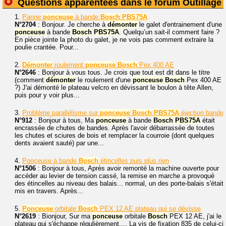
Questions apparentées dans le forum Outillage
1.
Panne
ponceuse
à bande
Bosch
PBS75A
N°2704
: Bonjour. Je cherche à
démonter
le galet d'entrainement d'une
ponceuse
à bande
Bosch
PBS75A
. Quelqu’un sait-il comment faire ?
En pièce jointe la photo du galet, je ne vois pas comment extraire la
poulie crantée. Pour...
2.
Démonter
roulement
ponceuse
Bosch
Pex 400 AE
N°2646
: Bonjour à vous tous. Je crois que tout est dit dans le titre
(comment
démonter
le roulement d'une
ponceuse
Bosch
Pex 400 AE
?) J'ai démonté le plateau velcro en dévissant le boulon à tête Allen,
puis pour y voir plus...
3.
Problème parallélisme sur
ponceuse
Bosch
PBS75A
éjection bande
N°912
: Bonjour à tous, Ma
ponceuse
à bande
Bosch
PBS75A
était
encrassée de chutes de bandes. Après l'avoir débarrassée de toutes
les chutes et sciures de bois et remplacer la courroie (dont quelques
dents avaient sauté) par une...
4.
Ponçeuse à bande
Bosch
étincelles puis plus rien
N°1506
: Bonjour à tous, Après avoir remonté la machine ouverte pour
accéder au levier de tension cassé, la remise en marche a provoqué
des étincelles au niveau des balais... normal, un des porte-balais s'était
mis en travers. Après...
5.
Ponceuse
orbitale
Bosch
PEX 12 AE plateau qui se dévisse
N°2619
: Bionjour, Sur ma
ponceuse
orbitale
Bosch
PEX 12 AE, j'ai le
plateau qui s'échappe régulièrement.... La vis de fixation 835 de celui-ci