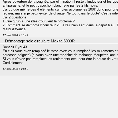
Après ouverture de la poignée, par élimination il reste : l'inducteur et les qu
antiparasite, et le petit capuchon blanc relié par les 2 fils noirs.
J'ai vu que même ces 4 éléments cumulés avoisine les 100€ donc pour une
réparer, mais si je peux éviter de changer "le tout dans le doute" c'est év
J'ai 2 questions :
1 Quelqu'un a une idée d'où vient le problème ?
2 Comment se démonte l'inducteur ? Il a l'air bien serti dans le capot bleu. 
Merci d'avance.
17 mai 2020 à 15:44
Démontage scie circulaire Makita 5903R
Bonsoir Pyou43.
En clair vous avez remplacé le rotor, avez-vous remplacé les roulements et b
carcasse poignée) (si vous avez une machine de rechange récupérer l'anti p
Si vous n'avez pas remplacé les roulements ceci peut être la cause de votre
Cordialement.
17 mai 2020 à 21:53