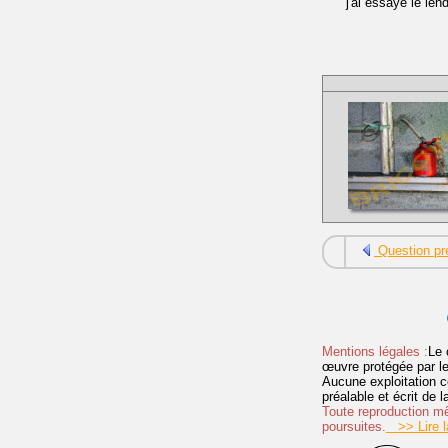
j'ai essayé le len
Question pr
Mentions légales :
Le 
œuvre protégée par les 
Aucune exploitation c
préalable et écrit de
Toute reproduction mêm
poursuites.
>> Lire la