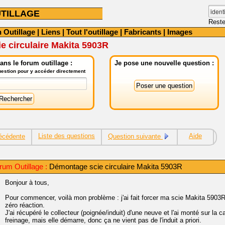
TILLAGE
Reste
 Outillage
|
Liens
|
Tout l'outillage
|
Fabricants
|
Images
 circulaire Makita 5903R
ns le forum outillage :
Je pose une nouvelle question :
question pour y accéder directement
Liste des questions
Aide
écédente
Question suivante
um Outillage :
Démontage scie circulaire Makita 5903R
Bonjour à tous,
Pour commencer, voilà mon problème : j'ai fait forcer ma scie Makita 5903R, d
zéro réaction.
J'ai récupéré le collecteur (poignée/induit) d'une neuve et l'ai monté sur la
freinage, mais elle démarre, donc ça ne vient pas de l'induit a priori.