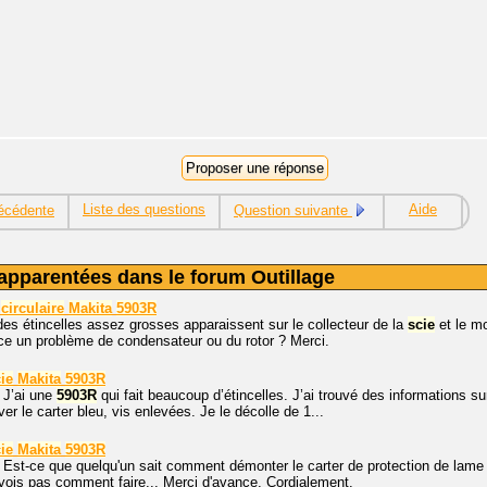
Liste des questions
Aide
écédente
Question suivante
apparentées dans le forum Outillage
circulaire
Makita
5903R
des étincelles assez grosses apparaissent sur le collecteur de la
scie
et le mo
ce un problème de condensateur ou du rotor ? Merci.
ie
Makita
5903R
 J’ai une
5903R
qui fait beaucoup d’étincelles. J’ai trouvé des informations s
er le carter bleu, vis enlevées. Je le décolle de 1...
ie
Makita
5903R
 Est-ce que quelqu'un sait comment démonter le carter de protection de lam
vois pas comment faire... Merci d'avance. Cordialement.