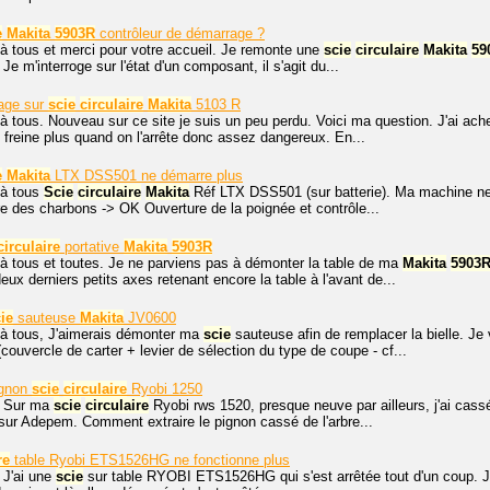
e
Makita
5903R
contrôleur de démarrage ?
à tous et merci pour votre accueil. Je remonte une
scie
circulaire
Makita
59
 Je m'interroge sur l'état d'un composant, il s'agit du...
nage sur
scie
circulaire
Makita
5103 R
à tous. Nouveau sur ce site je suis un peu perdu. Voici ma question. J'ai ac
freine plus quand on l'arrête donc assez dangereux. En...
e
Makita
LTX DSS501 ne démarre plus
 à tous
Scie
circulaire
Makita
Réf LTX DSS501 (sur batterie). Ma machine ne v
ure des charbons -> OK Ouverture de la poignée et contrôle...
circulaire
portative
Makita
5903R
à tous et toutes. Je ne parviens pas à démonter la table de ma
Makita
5903
eux derniers petits axes retenant encore la table à l'avant de...
ie
sauteuse
Makita
JV0600
 à tous, J'aimerais démonter ma
scie
sauteuse afin de remplacer la bielle. Je 
(couvercle de carter + levier de sélection du type de coupe - cf...
gnon
scie
circulaire
Ryobi 1250
. Sur ma
scie
circulaire
Ryobi rws 1520, presque neuve par ailleurs, j'ai cassé
x sur Adepem. Comment extraire le pignon cassé de l'arbre...
re
table Ryobi ETS1526HG ne fonctionne plus
 J'ai une
scie
sur table RYOBI ETS1526HG qui s'est arrêtée tout d'un coup. J'ai