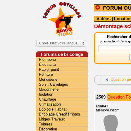
FORUM OU
Vidéos
|
Location
Démontage scie
Rechercher da
ou taper le n° d'une 
Choisissez votre langue
Forums de bricolage
Plomberie
Électricité
Papier peint
Peinture
Menuiserie
Question pr
Sols . Carrelages
Maçonnerie
Isolation
2569
Question For
Chauffage
Climatisation
Pyou43
Écologie Habitat
Membre inscrit
Bricolage Créatif Photos
Litiges Travaux
Toitures
Décoration