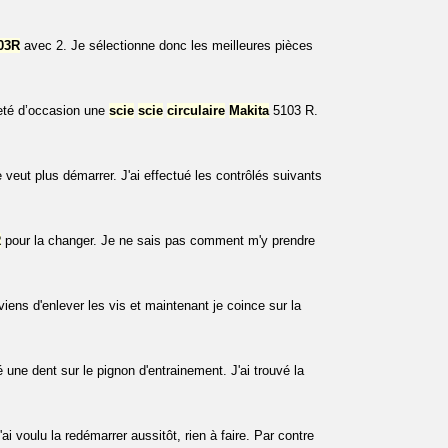
03R
avec 2. Je sélectionne donc les meilleures pièces
heté d’occasion une
scie
scie
circulaire
Makita
5103 R.
eut plus démarrer. J'ai effectué les contrôlés suivants
R
pour la changer. Je ne sais pas comment m'y prendre
viens d'enlever les vis et maintenant je coince sur la
 une dent sur le pignon d'entrainement. J'ai trouvé la
 voulu la redémarrer aussitôt, rien à faire. Par contre