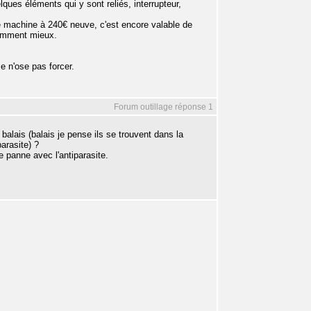
elques éléments qui y sont reliés, interrupteur,
 machine à 240€ neuve, c'est encore valable de
idemment mieux.
Je n'ose pas forcer.
Forum outillage réponse 1
alais (balais je pense ils se trouvent dans la
arasite) ?
 panne avec l'antiparasite.