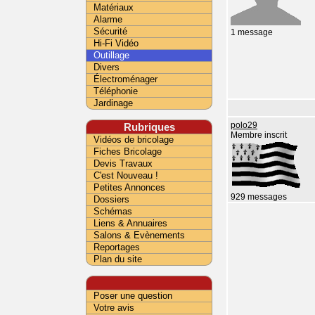
Matériaux
Alarme
Sécurité
1 message
Hi-Fi Vidéo
Outillage
Divers
Électroménager
Téléphonie
Jardinage
Rubriques
polo29
Membre inscrit
Vidéos de bricolage
Fiches Bricolage
Devis Travaux
C'est Nouveau !
Petites Annonces
929 messages
Dossiers
Schémas
Liens & Annuaires
Salons & Evènements
Reportages
Plan du site
Poser une question
Votre avis