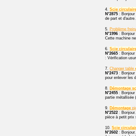
4.
Scie
circulair
N°2875
: Bonjour 
de part et d'autre.
5.
Problème frei
N°1996
: Bonjour 
Cette machine ne 
6.
Scie
circulair
N°2665
: Bonjour
: Vérification us
7.
Changer table
N°2473
: Bonjour 
pour enlever les d
8.
Démontage
sc
N°2455
: Bonjour
partie métallisée 
9.
Démontage
pi
N°2522
: Bonjour
pièce à petit pri
10.
Scie
circulai
N°2602
: Bonjour.