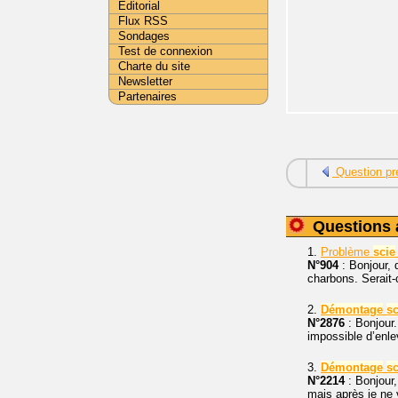
Editorial
Flux RSS
Sondages
Test de connexion
Charte du site
Newsletter
Partenaires
Question pr
Questions 
1.
Problème
scie
N°904
: Bonjour, 
charbons. Serait-
2.
Démontage
sc
N°2876
: Bonjour.
impossible d’enlev
3.
Démontage
sc
N°2214
: Bonjour,
mais après je ne 