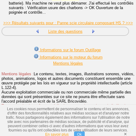
batterie). Ma machine ne veut plus démarrer. J'ai effectué les contrôlés
suivants : Vérification usure des charbons -> OK Ouverture de la
poignée et contrôle...
>>> Résultats suivants pour : Panne scie circulaire composant HS ? >>>
Liste des questions
Informations sur le forum Outillage
Informations sur le moteur du forum
Mentions légales
Mentions légales :
Le contenu, textes, images, illustrations sonores, vidéos,
photos, animations, logos et autres documents constituent ensemble une
œuvre protégée par les lois en vigueur sur la propriété intellectuelle (article
L.122-4).
Aucune exploitation commerciale ou non commerciale même partielle des
données qui sont présentées sur ce site ne pourra être effectuée sans
l'accord préalable et écrit de la SARL Bricovidéo.
Toute reproduction même partielle du contenu de ce site et de l'utilisation
Les cookies nous permettent de personnaliser le contenu et les annonces,
de la marque Bricovidéo sans autorisation sont interdites et donneront suite
d'offrir des fonctionnalités relatives aux médias sociaux et d'analyser notre
à des poursuites.
>> Lire la suite
trafic. Nous partageons également des informations sur l'utilisation de notre
site avec nos partenaires de médias sociaux, de publicité et d'analyse, qui
Vidéos
|
Location Outillage
|
Liens
|
Tout l'outillage
|
peuvent combiner celles-ci avec d'autres informations que vous leur avez
Fabricants
|
Images
fournies ou qu'ils ont collectées lors de votre utilisation de leurs services.
×
© Bricovidéo
En savoir plus
Ok