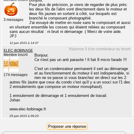
Bonjour,
Pour plus de précision, je viens de regarder de plus près:
les deux fils de l'alim vont directement dans le moteur et
deux fils jaunes en sortent à côté, sur lesquels est
branché le composant photographié.
3 messages
J'ai essayé de mettre en route sans le composant et aussi
en shuntant ensemble les cosses qui étaient reliées au composant
sans aucun résultat : ni bruit ni démarrage :( Merci de votre aide.
JPJ
12 juin 2015 à 14:37
Réponse 5 d'un contributeur du forum
ELEC-BOBINAGE
Membre inscrit
Bonjour,
Ce n'est pas un anti parasite ! Il fait 8 micro farads !!!
C'est un condensateur permanent il sert au démarrage
et au fonctionnement du moteur il est indispensable, si
174 messages
rien ne se passe si vous branchez en direct sur les 2
autres fils (autre que ceux du condo c'est qu'il y a un souci sur l'1 des
2 enroulements que compose un moteur monophasé).
1 enroulement de démarrage et 1 enroulement de travail.
Johan
www.elec-bobinage.fr
25 juin 2015 à 09:23