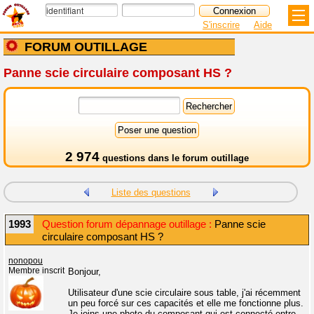
S'inscrire
Aide
FORUM OUTILLAGE
Panne scie circulaire composant HS ?
2 974
questions dans le
forum outillage
Liste des questions
1993
Question forum dépannage outillage :
Panne scie
circulaire composant HS ?
nonopou
Membre inscrit
Bonjour,
Utilisateur d'une scie circulaire sous table, j'ai récemment
un peu forcé sur ces capacités et elle me fonctionne plus.
Je joins une photo du composant qui est connecté entre