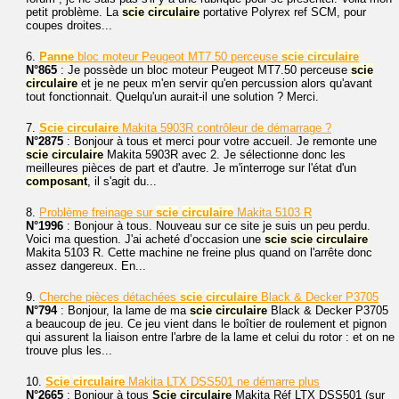
petit problème. La
scie
circulaire
portative Polyrex ref SCM, pour
coupes droites...
6.
Panne
bloc moteur Peugeot MT7 50 perceuse
scie
circulaire
N°865
: Je possède un bloc moteur Peugeot MT7.50 perceuse
scie
circulaire
et je ne peux m'en servir qu'en percussion alors qu'avant
tout fonctionnait. Quelqu'un aurait-il une solution ? Merci.
7.
Scie
circulaire
Makita 5903R contrôleur de démarrage ?
N°2875
: Bonjour à tous et merci pour votre accueil. Je remonte une
scie
circulaire
Makita 5903R avec 2. Je sélectionne donc les
meilleures pièces de part et d'autre. Je m'interroge sur l'état d'un
composant
, il s'agit du...
8.
Problème freinage sur
scie
circulaire
Makita 5103 R
N°1996
: Bonjour à tous. Nouveau sur ce site je suis un peu perdu.
Voici ma question. J'ai acheté d’occasion une
scie
scie
circulaire
Makita 5103 R. Cette machine ne freine plus quand on l'arrête donc
assez dangereux. En...
9.
Cherche pièces détachées
scie
circulaire
Black & Decker P3705
N°794
: Bonjour, la lame de ma
scie
circulaire
Black & Decker P3705
a beaucoup de jeu. Ce jeu vient dans le boîtier de roulement et pignon
qui assurent la liaison entre l'arbre de la lame et celui du rotor : et on ne
trouve plus les...
10.
Scie
circulaire
Makita LTX DSS501 ne démarre plus
N°2665
: Bonjour à tous
Scie
circulaire
Makita Réf LTX DSS501 (sur