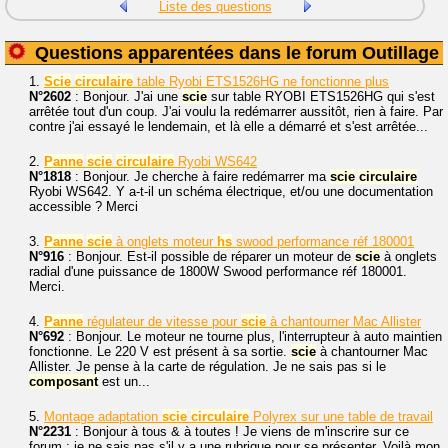
Liste des questions
Questions apparentées dans le forum Outillage
1.
Scie
circulaire
table Ryobi ETS1526HG ne fonctionne plus
N°2602
: Bonjour. J'ai une
scie
sur table RYOBI ETS1526HG qui s'est
arrêtée tout d'un coup. J'ai voulu la redémarrer aussitôt, rien à faire. Par
contre j'ai essayé le lendemain, et là elle a démarré et s'est arrêtée...
2.
Panne
scie
circulaire
Ryobi WS642
N°1818
: Bonjour. Je cherche à faire redémarrer ma
scie
circulaire
Ryobi WS642. Y a-t-il un schéma électrique, et/ou une documentation
accessible ? Merci
3.
Panne
scie
à onglets moteur
hs
swood performance réf 180001
N°916
: Bonjour. Est-il possible de réparer un moteur de
scie
à onglets
radial d'une puissance de 1800W Swood performance réf 180001.
Merci.
4.
Panne
régulateur de vitesse pour
scie
à chantourner Mac Allister
N°692
: Bonjour. Le moteur ne tourne plus, l'interrupteur à auto maintien
fonctionne. Le 220 V est présent à sa sortie.
scie
à chantourner Mac
Allister. Je pense à la carte de régulation. Je ne sais pas si le
composant
est un...
5.
Montage adaptation
scie
circulaire
Polyrex sur une table de travail
N°2231
: Bonjour à tous & à toutes ! Je viens de m'inscrire sur ce
forum ; je ne sais pas s'il y a une rubrique pour se présenter. Voilà mon