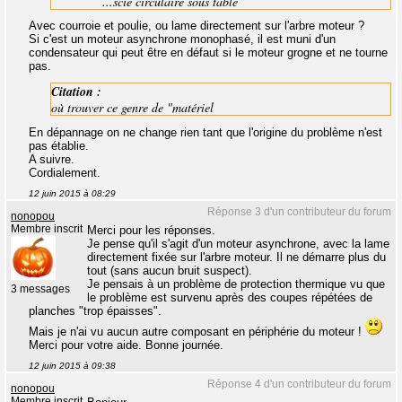
...scie circulaire sous table
Avec courroie et poulie, ou lame directement sur l'arbre moteur ?
Si c'est un moteur asynchrone monophasé, il est muni d'un
condensateur qui peut être en défaut si le moteur grogne et ne tourne
pas.
Citation :
où trouver ce genre de "matériel
En dépannage on ne change rien tant que l'origine du problème n'est
pas établie.
A suivre.
Cordialement.
12 juin 2015 à 08:29
Réponse 3 d'un contributeur du forum
nonopou
Membre inscrit
Merci pour les réponses.
Je pense qu'il s'agit d'un moteur asynchrone, avec la lame
directement fixée sur l'arbre moteur. Il ne démarre plus du
tout (sans aucun bruit suspect).
Je pensais à un problème de protection thermique vu que
3 messages
le problème est survenu après des coupes répétées de
planches "trop épaisses".
Mais je n'ai vu aucun autre composant en périphérie du moteur !
Merci pour votre aide. Bonne journée.
12 juin 2015 à 09:38
Réponse 4 d'un contributeur du forum
nonopou
Membre inscrit