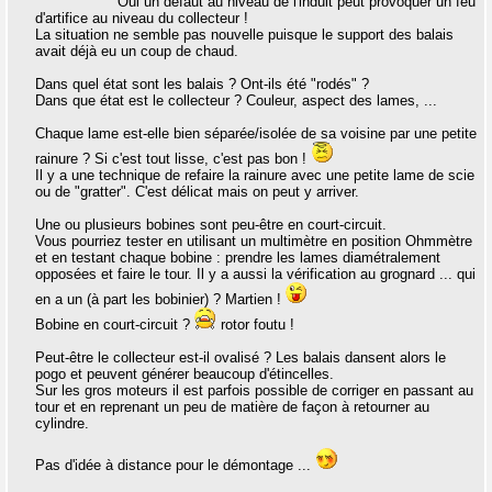
Oui un défaut au niveau de l'induit peut provoquer un feu
d'artifice au niveau du collecteur !
La situation ne semble pas nouvelle puisque le support des balais
avait déjà eu un coup de chaud.
Dans quel état sont les balais ? Ont-ils été "rodés" ?
Dans que état est le collecteur ? Couleur, aspect des lames, ...
Chaque lame est-elle bien séparée/isolée de sa voisine par une petite
rainure ? Si c'est tout lisse, c'est pas bon !
Il y a une technique de refaire la rainure avec une petite lame de scie
ou de "gratter". C'est délicat mais on peut y arriver.
Une ou plusieurs bobines sont peu-être en court-circuit.
Vous pourriez tester en utilisant un multimètre en position Ohmmètre
et en testant chaque bobine : prendre les lames diamétralement
opposées et faire le tour. Il y a aussi la vérification au grognard ... qui
en a un (à part les bobinier) ? Martien !
Bobine en court-circuit ?
rotor foutu !
Peut-être le collecteur est-il ovalisé ? Les balais dansent alors le
pogo et peuvent générer beaucoup d'étincelles.
Sur les gros moteurs il est parfois possible de corriger en passant au
tour et en reprenant un peu de matière de façon à retourner au
cylindre.
Pas d'idée à distance pour le démontage ...