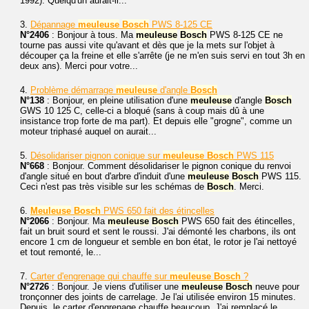
1992). Quelqu'un aurait-il...
3.
Dépannage
meuleuse
Bosch
PWS 8-125 CE
N°2406
: Bonjour à tous. Ma
meuleuse
Bosch
PWS 8-125 CE ne
tourne pas aussi vite qu'avant et dès que je la mets sur l'objet à
découper ça la freine et elle s'arrête (je ne m'en suis servi en tout 3h en
deux ans). Merci pour votre...
4.
Problème démarrage
meuleuse
d'angle
Bosch
N°138
: Bonjour, en pleine utilisation d'une
meuleuse
d'angle
Bosch
GWS 10 125 C, celle-ci a bloqué (sans à coup mais dû à une
insistance trop forte de ma part). Et depuis elle "grogne", comme un
moteur triphasé auquel on aurait...
5.
Désolidariser pignon conique sur
meuleuse
Bosch
PWS 115
N°668
: Bonjour. Comment désolidariser le pignon conique du renvoi
d'angle situé en bout d'arbre d'induit d'une
meuleuse
Bosch
PWS 115.
Ceci n'est pas très visible sur les schémas de
Bosch
. Merci.
6.
Meuleuse
Bosch
PWS 650 fait des étincelles
N°2066
: Bonjour. Ma
meuleuse
Bosch
PWS 650 fait des étincelles,
fait un bruit sourd et sent le roussi. J'ai démonté les charbons, ils ont
encore 1 cm de longueur et semble en bon état, le rotor je l'ai nettoyé
et tout remonté, le...
7.
Carter d'engrenage qui chauffe sur
meuleuse
Bosch
?
N°2726
: Bonjour. Je viens d'utiliser une
meuleuse
Bosch
neuve pour
tronçonner des joints de carrelage. Je l'ai utilisée environ 15 minutes.
Depuis, le carter d'engrenage chauffe beaucoup. J'ai remplacé le