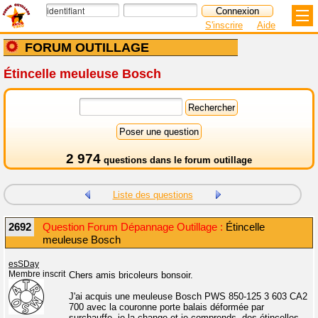
S'inscrire
Aide
FORUM OUTILLAGE
Étincelle meuleuse Bosch
2 974
questions dans le
forum outillage
Liste des questions
2692
Question Forum Dépannage Outillage :
Étincelle
meuleuse Bosch
esSDay
Membre inscrit
Chers amis bricoleurs bonsoir.
J'ai acquis une meuleuse Bosch PWS 850-125 3 603 CA2
700 avec la couronne porte balais déformée par
surchauffe, je la change et je comprends, des étincelles