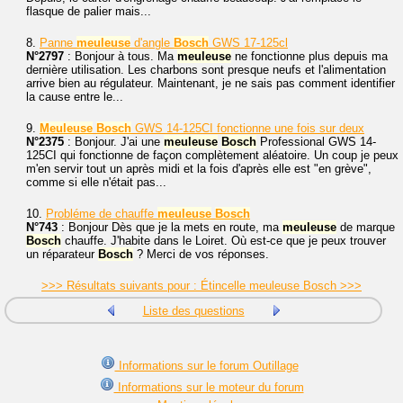
flasque de palier mais...
8.
Panne
meuleuse
d'angle
Bosch
GWS 17-125cl
N°2797
: Bonjour à tous. Ma
meuleuse
ne fonctionne plus depuis ma
dernière utilisation. Les charbons sont presque neufs et l'alimentation
arrive bien au régulateur. Maintenant, je ne sais pas comment identifier
la cause entre le...
9.
Meuleuse
Bosch
GWS 14-125CI fonctionne une fois sur deux
N°2375
: Bonjour. J'ai une
meuleuse
Bosch
Professional GWS 14-
125CI qui fonctionne de façon complètement aléatoire. Un coup je peux
m'en servir tout un après midi et la fois d'après elle est "en grève",
comme si elle n'était pas...
10.
Probléme de chauffe
meuleuse
Bosch
N°743
: Bonjour Dès que je la mets en route, ma
meuleuse
de marque
Bosch
chauffe. J'habite dans le Loiret. Où est-ce que je peux trouver
un réparateur
Bosch
? Merci de vos réponses.
>>> Résultats suivants pour : Étincelle meuleuse Bosch >>>
Liste des questions
Informations sur le forum Outillage
Informations sur le moteur du forum