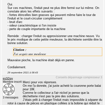
Oui.
Sur ces machines, l'induit peut ne plus être fermé sur lui même. On
constate alors les effets suivants :
- fortes étincelles bien grasses qui peuvent même faire le tour de
l'induit et le court-circuiter complètement
- bruit d'arc
- odeur caractéristique si l'on insiste
- perte de couple importante de la machine
Remède : changer l'induit ou approvisionner une machine neuve. Vu
le prix modique de cette petite meuleuse, la déchèterie semble être la
bonne solution.
Citation :
J'ai acquis une meuleuse
Mauvaise pioche, la machine était déjà en panne.
Cordialement.
29 septembre 2021 à 08:43
Conseils dépannage compresseur 3
esSDay
Membre inscrit
Merci pour vos réponses.
On me l'a donnée, j'ai juste acheté la couronne porte balai
pour 18€.
Comme le collecteur a l'air nickel je pense que la
déchetterie n'est pas la pire des solutions.
3 messages
J’étais prêt à changer l'induit mais impossible à séparer du
rotor à cause de pièces en plastique collées à la bobine qui réduit le