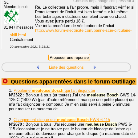
Conseils dépannage compresseur 4
GL
Membre inscrit
Re. Le collecteur a l'air propre, mais il faudrait vérifier si
l'enroulement de l'induit est bien fermé sur lui même.
Les bobinages inducteurs semblent avoir eu chaud.
Vous avez juste perdu 18 €.
Voir ici la procédure de vérification de l'induit
31 947 messages
http://www.forum-electricite.com/panne-scie-circulaire-
skill.html
Cordialement.
29 septembre 2021 à 23:31
Liste des questions
Questions apparentées dans le forum Outillage
1.
Problème
meuleuse
Bosch
qui fait disjoncter
N°2322
: Bonjour à tous (et toutes) J'ai une
meuleuse
Bosch
GWS 14-
125 C (1400 W) (pas d'autre référence il manque une petite plaque) qui
m'a fait disjoncter le compteur. Je m'en suis servi à peine 5 minutes
pour meuler un morceau de...
2.
Changement disque sur
meuleuse
Bosch
PWS 6-115
N°2670
: Bonjour à tous, J'ai récupéré une
meuleuse
Bosch
PWS 6-
115 d'occasion et je ne trouve pas le bouton de blocage de l'arbre qui
me permettrait de dévisser pour changer le disque (la machine date de