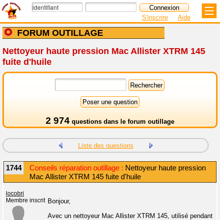
S'inscrire
Aide
FORUM OUTILLAGE
Nettoyeur haute pression Mac Allister XTRM 145
fuite d'huile
2 974
questions dans le
forum outillage
Liste des questions
1744
Conseils réparation outillage :
Nettoyeur haute pression
Mac Allister XTRM 145 fuite d'huile
locobri
Membre inscrit
Bonjour,
Avec un nettoyeur Mac Allister XTRM 145, utilisé pendant