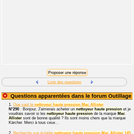
Liste des questions
Questions apparentées dans le forum Outillage
1.
Que vaut le
nettoyeur
haute
pression
Mac
Allister
N°290
: Bonjour, J'aimerais acheter un
nettoyeur
haute
pression
et je
voudrais savoir si les
nettoyeur
haute
pression
de la marque
Mac
Allister
sont de bonne qualité ? Ils sont moins chers que la marque
Kärcher. Merci à tous ceux...
2.
Recherche vue éclatée
nettoyeur
haute
pression
Mac
Allister
145