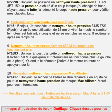
N°2298
: Bonjour, Je possède un
nettoyeur
haute
pression
CLEAN
JET 150, la
pression
a chuté d'un coup lorsque j'ai changé de buse,
n'ayant aucune
fuite
j'ai démonté le corps
haute
pression
pour vérifier
mes clapets. En...
8.
Problème
nettoyeur
haute
pression
Ryobi
N°45
: Bonjour, Je possède un
nettoyeur
haute
pression
5135 TSS
(Ryobi), et après une utilisation de 15 mn environ la machine s'arrête,
le moteur est brûlant, il grogne et ne se met plus en route. Il redémarre
après un temps de...
9.
Nettoyeur
haute
pression
Karcher 650 M interrupteur ne
fonctionnant plus
N°1683
: Bonjour à tous, J'ai prêté un
nettoyeur
haute
pression
Karcher 650 M à quelqu'un et l'interrupteur ne fonctionne plus (à gauche
de la photo). Quand je le démonte j'arrive à le mettre en route en
appuyant sur le...
10.
Réparation
nettoyeur
haute
pression
Mac
Allister
N°1417
: Bonjour. Je recherche l'adresse d'un réparateur en Aquitaine
pour un
nettoyeur
à
haute
pression
de marque
Mac
Allister
. Merci
pour vos informations.
>>> Résultats suivants pour : Nettoyeur haute pression Mac Allister XTRM
145 fuite d'huile >>>
Images d'illustration du forum Outillage. Cliquez dessus pour les