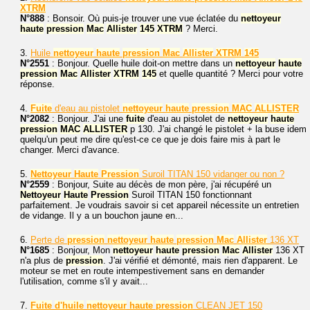
XTRM
N°888
: Bonsoir. Où puis-je trouver une vue éclatée du
nettoyeur
haute
pression
Mac
Allister
145
XTRM
? Merci.
3.
Huile
nettoyeur
haute
pression
Mac
Allister
XTRM
145
N°2551
: Bonjour. Quelle huile doit-on mettre dans un
nettoyeur
haute
pression
Mac
Allister
XTRM
145
et quelle quantité ? Merci pour votre
réponse.
4.
Fuite
d'eau au pistolet
nettoyeur
haute
pression
MAC
ALLISTER
N°2082
: Bonjour. J'ai une
fuite
d'eau au pistolet de
nettoyeur
haute
pression
MAC
ALLISTER
p 130. J'ai changé le pistolet + la buse idem
quelqu'un peut me dire qu'est-ce ce que je dois faire mis à part le
changer. Merci d'avance.
5.
Nettoyeur
Haute
Pression
Suroil TITAN 150 vidanger ou non ?
N°2559
: Bonjour, Suite au décès de mon père, j'ai récupéré un
Nettoyeur
Haute
Pression
Suroil TITAN 150 fonctionnant
parfaitement. Je voudrais savoir si cet appareil nécessite un entretien
de vidange. Il y a un bouchon jaune en...
6.
Perte de
pression
nettoyeur
haute
pression
Mac
Allister
136 XT
N°1685
: Bonjour, Mon
nettoyeur
haute
pression
Mac
Allister
136 XT
n'a plus de
pression
. J'ai vérifié et démonté, mais rien d'apparent. Le
moteur se met en route intempestivement sans en demander
l'utilisation, comme s'il y avait...
7.
Fuite
d'huile
nettoyeur
haute
pression
CLEAN JET 150