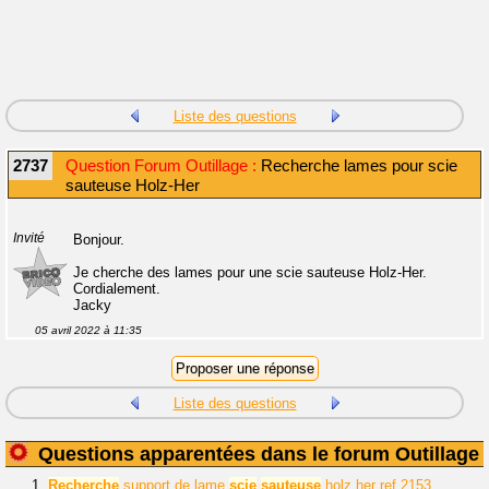
Liste des questions
2737
Question Forum Outillage :
Recherche lames pour scie
sauteuse Holz-Her
Invité
Bonjour.
Je cherche des lames pour une scie sauteuse Holz-Her.
Cordialement.
Jacky
05 avril 2022 à 11:35
Liste des questions
Questions apparentées dans le forum Outillage
1.
Recherche
support de lame
scie
sauteuse
holz her ref 2153