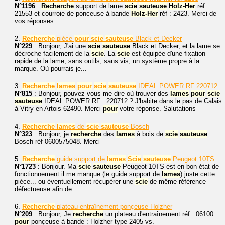
N°1196
:
Recherche
support de lame
scie
sauteuse
Holz-Her
réf :
21553 et courroie de ponceuse à bande
Holz-Her
réf : 2423. Merci de
vos réponses.
2.
Recherche
pièce
pour
scie
sauteuse
Black et Decker
N°229
: Bonjour, J'ai une
scie
sauteuse
Black et Decker, et la lame se
décroche facilement de la
scie
. La
scie
est équipée d'une fixation
rapide de la lame, sans outils, sans vis, un système propre à la
marque. Où pourrais-je...
3.
Recherche
lames
pour
scie
sauteuse
IDEAL POWER RF 220712
N°815
: Bonjour, pouvez vous me dire où trouver des
lames
pour
scie
sauteuse
IDEAL POWER RF : 220712 ? J'habite dans le pas de Calais
à Vitry en Artois 62490. Merci
pour
votre réponse. Salutations
4.
Recherche
lames
de
scie
sauteuse
Bosch
N°323
: Bonjour, je
recherche
des
lames
à bois de
scie
sauteuse
Bosch réf 0600575048. Merci
5.
Recherche
guide support de
lames
Scie
sauteuse
Peugeot 10TS
N°1723
: Bonjour. Ma
scie
sauteuse
Peugeot 10TS est en bon état de
fonctionnement il me manque (le guide support de
lames
) juste cette
pièce... ou éventuellement récupérer une
scie
de même référence
défectueuse afin de...
6.
Recherche
plateau entraînement ponçeuse Holzher
N°209
: Bonjour, Je
recherche
un plateau d'entraînement réf : 06100
pour
ponçeuse à bande : Holzher type 2405 vs.