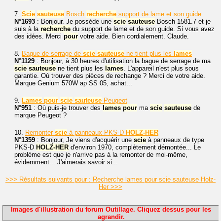
7.
Scie
sauteuse
Bosch
recherche
support de lame et son guide
N°1693
: Bonjour. Je possède une
scie
sauteuse
Bosch 1581.7 et je
suis à la
recherche
du support de lame et de son guide. Si vous avez
des idées. Merci
pour
votre aide. Bien cordialement. Claude.
8.
Bague de serrage de
scie
sauteuse
ne tient plus les
lames
N°1129
: Bonjour, à 30 heures d'utilisation la bague de serrage de ma
scie
sauteuse
ne tient plus les
lames
. L'appareil n'est plus sous
garantie. Où trouver des pièces de rechange ? Merci de votre aide.
Marque Genium 570W ap SS 05, achat...
9.
Lames
pour
scie
sauteuse
Peugeot
N°951
: Où puis-je trouver des
lames
pour
ma
scie
sauteuse
de
marque Peugeot ?
10.
Remonter
scie
à panneaux PKS-D
HOLZ-HER
N°1359
: Bonjour, Je viens d'acquérir une
scie
à panneaux de type
PKS-D
HOLZ-HER
d'environ 1970, complètement démontée... Le
problème est que je n'arrive pas à la remonter de moi-même,
évidemment... J'aimerais savoir si...
>>> Résultats suivants pour : Recherche lames pour scie sauteuse Holz-
Her >>>
Images d'illustration du forum Outillage. Cliquez dessus pour les
agrandir.