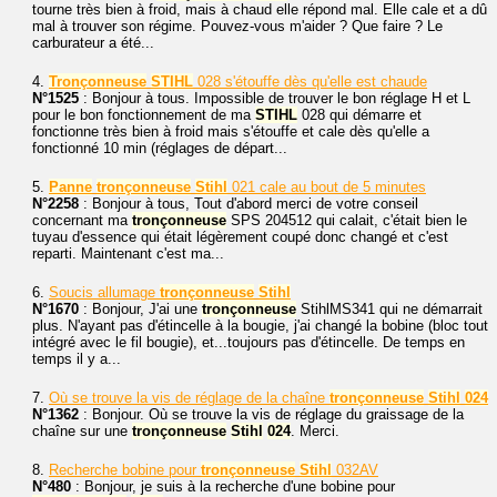
tourne très bien à froid, mais à chaud elle répond mal. Elle cale et a dû
mal à trouver son régime. Pouvez-vous m'aider ? Que faire ? Le
carburateur a été...
4.
Tronçonneuse
STIHL
028 s'étouffe dès qu'elle est chaude
N°1525
: Bonjour à tous. Impossible de trouver le bon réglage H et L
pour le bon fonctionnement de ma
STIHL
028 qui démarre et
fonctionne très bien à froid mais s'étouffe et cale dès qu'elle a
fonctionné 10 min (réglages de départ...
5.
Panne
tronçonneuse
Stihl
021 cale au bout de 5 minutes
N°2258
: Bonjour à tous, Tout d'abord merci de votre conseil
concernant ma
tronçonneuse
SPS 204512 qui calait, c'était bien le
tuyau d'essence qui était légèrement coupé donc changé et c'est
reparti. Maintenant c'est ma...
6.
Soucis allumage
tronçonneuse
Stihl
N°1670
: Bonjour, J'ai une
tronçonneuse
StihlMS341 qui ne démarrait
plus. N'ayant pas d'étincelle à la bougie, j'ai changé la bobine (bloc tout
intégré avec le fil bougie), et...toujours pas d'étincelle. De temps en
temps il y a...
7.
Où se trouve la vis de réglage de la chaîne
tronçonneuse
Stihl
024
N°1362
: Bonjour. Où se trouve la vis de réglage du graissage de la
chaîne sur une
tronçonneuse
Stihl
024
. Merci.
8.
Recherche bobine pour
tronçonneuse
Stihl
032AV
N°480
: Bonjour, je suis à la recherche d'une bobine pour