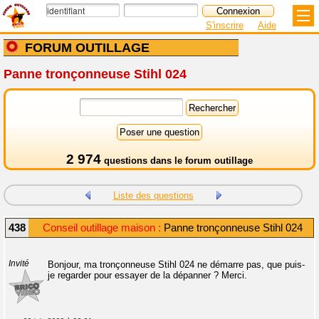
S'inscrire
Aide
FORUM OUTILLAGE
Panne tronçonneuse Stihl 024
2 974
questions dans le
forum outillage
Liste des questions
438
Conseil outillage maison :
Panne tronçonneuse Stihl 024
Invité
Bonjour, ma tronçonneuse Stihl 024 ne démarre pas, que puis-
je regarder pour essayer de la dépanner ? Merci.