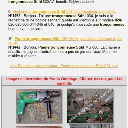
tronçonneuse
Stihl
032AV. benette49@wanadoo.fr
9.
Recherche
tronçonneuse
Stihl
034 pour récupérer des pièces
N°1452
: Bonjour. J'ai une
tronçonneuse
Stihl
034, je suis à la
recherche d'une bobine sachant qu'elle est identique sur modèle
024
-
026-028-036-044-046 et 048. Si quelqu'un possède une
tronçonneuse
hors service, je suis...
10.
Panne
tronçonneuse
Stihl
MS 880 pignon d'entraînement a pris
du jeu
N°1442
: Bonjour.
Panne
tronçonneuse
Stihl
MS 880. La chaîne a
déraillé ; le pignon d'entraînement a pris du jeu sur l'axe. Merci de
m'aider à réparer.
>>> Résultats suivants pour : Panne tronçonneuse Stihl 024 >>>
Images d'illustration du forum Outillage. Cliquez dessus pour les
agrandir.