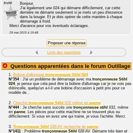
Invité
Bonjour,
J'ai également une 024 qui démarre difficilement, car cette
dernière ne démarre seulement si je mets un peu d'essence
dans la bougie. Et je dois opérer de cette manière à chaque
démarrage à froid.
Merci d'avance pour vos éventuels éclairages.
29 mai 2015 à 19:48
Liste des questions
Questions apparentées dans le forum Outillage
1.
Bobine d'allumage
tronçonneuse
Stihl
024
N°354
: J'ai un problème de démarrage avec ma
tronçonneuse
Stihl
024
, je pense que cela peut être la bobine d'allumage car je ne vois pas
d'étincelle, quelqu'un a-t-il une bobine d'occasion à petit prix pour ce
modèle de...
2.
Cherche
tronçonneuse
Stihl
032 même en
panne
N°444
: Je cherche sans succès une
tronçonneuse
stihl
032, même
en
panne
. Les pièces pour cette machine ne se trouvent plus ou
difficilement. Si vous en avez une qui traine, je vous l'achète. Merci.
3.
Tronçonneuse
Stihl
028 AV recherche de
panne
N°1411
: Problème
tronçonneuse
Stihl
028 AV. Démarre très bien et