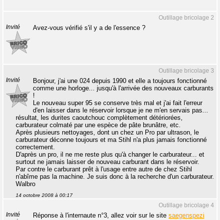
Outillage bricolage 2
Invité
Avez-vous vérifié s'il y a de l'essence ?
Outillage bricolage 3
Invité
Bonjour, j'ai une 024 depuis 1990 et elle a toujours fonctionné
comme une horloge... jusqu'à l'arrivée des nouveaux carburants
!
Le nouveau super 95 se conserve très mal et j'ai fait l'erreur
d'en laisser dans le réservoir lorsque je ne m'en servais pas...
résultat, les durites caoutchouc complètement détériorées,
carburateur colmaté par une espèce de pâte brunâtre, etc.
Après plusieurs nettoyages, dont un chez un Pro par ultrason, le
carburateur déconne toujours et ma Stihl n'a plus jamais fonctionné
correctement.
D'après un pro, il ne me reste plus qu'à changer le carburateur... et
surtout ne jamais laisser de nouveau carburant dans le réservoir.
Par contre le carburant prêt à l'usage entre autre de chez Stihl
n'abîme pas la machine. Je suis donc à la recherche d'un carburateur.
Walbro
14 octobre 2008 à 00:17
Outillage bricolage 4
Invité
Réponse à l'internaute n°3, allez voir sur le site
saegenspezi