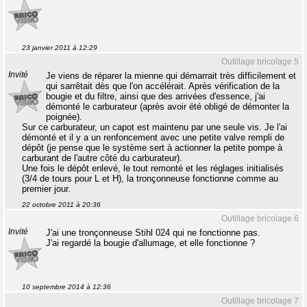
23 janvier 2011 à 12:29
Outillage bricolage 5
Invité
Je viens de réparer la mienne qui démarrait très difficilement et
qui sarrêtait dès que l'on accélérait. Après vérification de la
bougie et du filtre, ainsi que des arrivées d'essence, j'ai
démonté le carburateur (après avoir été obligé de démonter la
poignée).
Sur ce carburateur, un capot est maintenu par une seule vis. Je l'ai
démonté et il y a un renfoncement avec une petite valve rempli de
dépôt (je pense que le système sert à actionner la petite pompe à
carburant de l'autre côté du carburateur).
Une fois le dépôt enlevé, le tout remonté et les réglages initialisés
(3/4 de tours pour L et H), la tronçonneuse fonctionne comme au
premier jour.
22 octobre 2011 à 20:36
Outillage bricolage 6
Invité
J'ai une tronçonneuse Stihl 024 qui ne fonctionne pas.
J'ai regardé la bougie d'allumage, et elle fonctionne ?
10 septembre 2014 à 12:36
Outillage bricolage 7