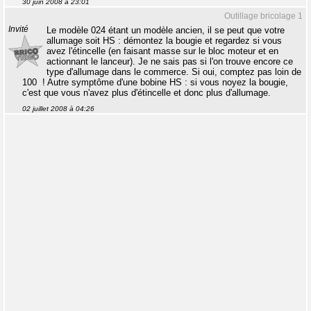
30 juin 2008 à 23:01
Outillage bricolage 1
Invité
Le modèle 024 étant un modèle ancien, il se peut que votre
allumage soit HS : démontez la bougie et regardez si vous
avez l'étincelle (en faisant masse sur le bloc moteur et en
actionnant le lanceur). Je ne sais pas si l'on trouve encore ce
type d'allumage dans le commerce. Si oui, comptez pas loin de
100  ! Autre symptôme d'une bobine HS : si vous noyez la bougie,
c'est que vous n'avez plus d'étincelle et donc plus d'allumage.
02 juillet 2008 à 04:26