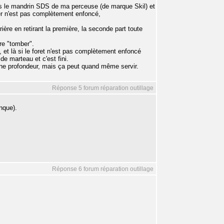
ns le mandrin SDS de ma perceuse (de marque Skil) et
ier n'est pas complètement enfoncé,
rière en retirant la première, la seconde part toute
ire "tomber".
t, et là si le foret n'est pas complètement enfoncé
de marteau et c'est fini.
taine profondeur, mais ça peut quand même servir.
Réponse 5 forum réparation outillage
nque).
Réponse 6 forum réparation outillage