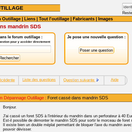
TILLAGE
Reste
 Outillage
|
Liens
|
Tout l'outillage
|
Fabricants
|
Images
ans mandrin SDS
ns le forum outillage :
Je pose une nouvelle question :
question pour y accéder directement
Liste des questions
Aide
écédente
Question suivante
m Dépannage Outillage :
Foret cassé dans mandrin SDS
Bonjour.
J'ai cassé un foret SDS à l'intérieur du mandrin dans un perforateur à 40 Eu
Est-il possible de démonter le mandrin SDS pour sortir le morceau de foret 
Il existe bien un double méplat permettant de bloquer l'axe du mandrin avec
pouvoir dévisser.