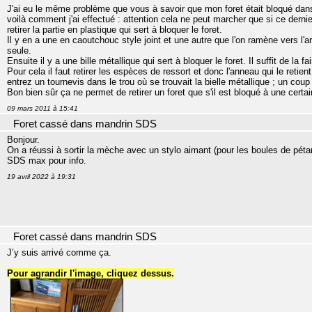
J'ai eu le même problème que vous à savoir que mon foret était bloqué da
voilà comment j'ai effectué : attention cela ne peut marcher que si ce dern
retirer la partie en plastique qui sert à bloquer le foret.
Il y en a une en caoutchouc style joint et une autre que l'on ramène vers l'ar
seule.
Ensuite il y a une bille métallique qui sert à bloquer le foret. Il suffit de la fa
Pour cela il faut retirer les espèces de ressort et donc l'anneau qui le retien
entrez un tournevis dans le trou où se trouvait la bielle métallique ; un coup 
Bon bien sûr ça ne permet de retirer un foret que s'il est bloqué à une cer
09 mars 2011 à 15:41
Foret cassé dans mandrin SDS
Bonjour.
On a réussi à sortir la mèche avec un stylo aimant (pour les boules de péta
SDS max pour info.
19 avril 2022 à 19:31
Foret cassé dans mandrin SDS
J’y suis arrivé comme ça.
Pour agrandir l'image, cliquez dessus.