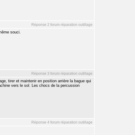
Réponse 2 forum réparation outillage
e même souci.
Réponse 3 forum réparation outillage
age, tirer et maintenir en position arrière la bague qui
 machine vers le sol. Les chocs de la percussion
Réponse 4 forum réparation outillage