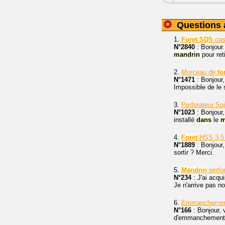
Questions 
1.
Foret
SDS
ca
N°2840
: Bonjour
mandrin
pour ret
2.
Morceau de
fo
N°1471
: Bonjour
Impossible de le s
3.
Perforateur Sp
N°1023
: Bonjour,
installé
dans
le
m
4.
Foret
HSS 3,5
N°1889
: Bonjour
sortir ? Merci.
5.
Mandrin
perfo
N°234
: J'ai acqu
Je n'arrive pas n
6.
Emmanchement b
N°166
: Bonjour, 
d'emmanchemen