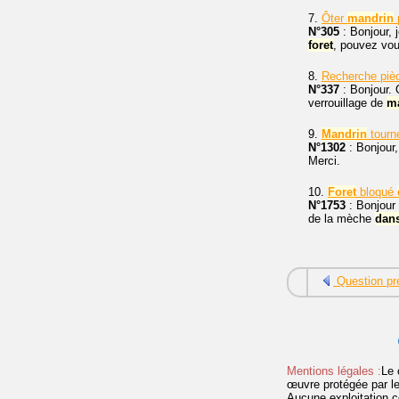
7.
Ôter
mandrin
N°305
: Bonjour, 
foret
, pouvez vou
8.
Recherche pièc
N°337
: Bonjour. 
verrouillage de
m
9.
Mandrin
tour
N°1302
: Bonjour,
Merci.
10.
Foret
bloqué
N°1753
: Bonjour 
de la mèche
dan
Question pr
Mentions légales :
Le 
œuvre protégée par les 
Aucune exploitation c