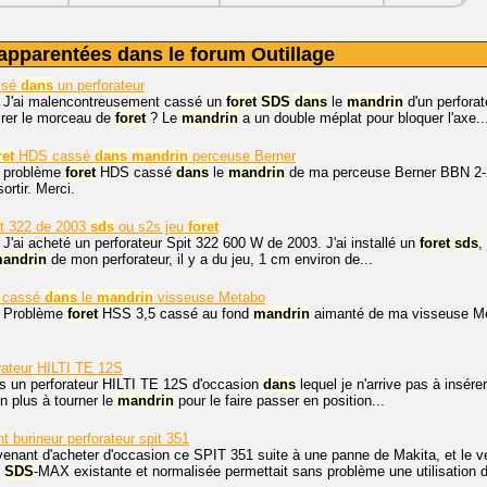
apparentées dans le forum Outillage
ssé
dans
un perforateur
. J'ai malencontreusement cassé un
foret
SDS
dans
le
mandrin
d'un perforat
irer le morceau de
foret
? Le
mandrin
a un double méplat pour bloquer l'axe..
ret
HDS cassé
dans
mandrin
perceuse Berner
, problème
foret
HDS cassé
dans
le
mandrin
de ma perceuse Berner BBN 2-
ortir. Merci.
it 322 de 2003
sds
ou s2s jeu
foret
 J'ai acheté un perforateur Spit 322 600 W de 2003. J'ai installé un
foret
sds
,
andrin
de mon perforateur, il y a du jeu, 1 cm environ de...
 cassé
dans
le
mandrin
visseuse Metabo
, Problème
foret
HSS 3,5 cassé au fond
mandrin
aimanté de ma visseuse Me
rateur HILTI TE 12S
is un perforateur HILTI TE 12S d'occasion
dans
lequel je n'arrive pas à insér
on plus à tourner le
mandrin
pour le faire passer en position...
urineur perforateur spit 351
venant d'acheter d'occasion ce SPIT 351 suite à une panne de Makita, et le 
t
SDS
-MAX existante et normalisée permettait sans problème une utilisation 