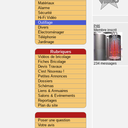
Matériaux
Alarme
Sécurité
Hi-Fi Vidéo
Outillage
P46
Divers
Membre inscrit
Électroménager
Téléphonie
Jardinage
Rubriques
Vidéos de bricolage
Fiches Bricolage
234 messages
Devis Travaux
C'est Nouveau !
Petites Annonces
Dossiers
Schémas
Liens & Annuaires
Salons & Evènements
Reportages
Plan du site
Poser une question
Votre avis