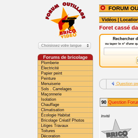
FORUM OU
Vidéos
|
Location
Foret cassé d
Rechercher da
ou taper le n° d'une 
Choisissez votre langue
Forums de bricolage
Plomberie
Électricité
Papier peint
Peinture
Menuiserie
Question pr
Sols . Carrelages
Maçonnerie
Isolation
90
Question Foru
Chauffage
Climatisation
Écologie Habitat
Invité
Bricolage Créatif Photos
Litiges Travaux
Toitures
Décoration