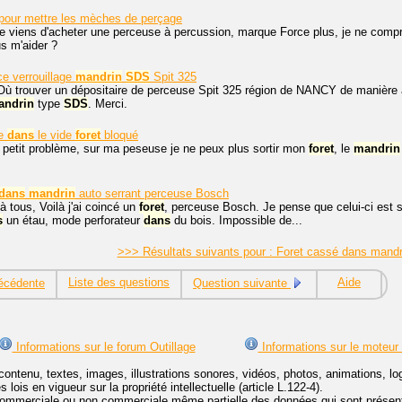
pour mettre les mèches de perçage
je viens d'acheter une perceuse à percussion, marque Force plus, je ne com
s m'aider ?
e verrouillage
mandrin
SDS
Spit 325
Où trouver un dépositaire de perceuse Spit 325 région de NANCY de manière à
andrin
type
SDS
. Merci.
ne
dans
le vide
foret
bloqué
 petit problème, sur ma peseuse je ne peux plus sortir mon
foret
, le
mandrin
dans
mandrin
auto serrant perceuse Bosch
à tous, Voilà j'ai coincé un
foret
, perceuse Bosch. Je pense que celui-ci est s
s
un étau, mode perforateur
dans
du bois. Impossible de...
>>> Résultats suivants pour : Foret cassé dans man
Liste des questions
Aide
écédente
Question suivante
Informations sur le forum Outillage
Informations sur le moteur
contenu, textes, images, illustrations sonores, vidéos, photos, animations, 
lois en vigueur sur la propriété intellectuelle (article L.122-4).
ommerciale ou non commerciale même partielle des données qui sont présenté