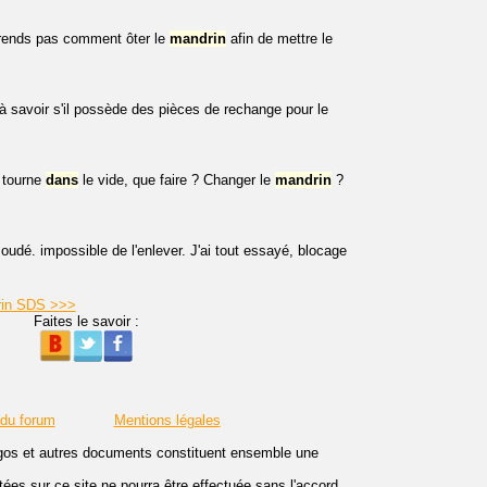
prends pas comment ôter le
mandrin
afin de mettre le
 savoir s'il possède des pièces de rechange pour le
tourne
dans
le vide, que faire ? Changer le
mandrin
?
oudé. impossible de l'enlever. J'ai tout essayé, blocage
drin SDS >>>
Faites le savoir :
 du forum
Mentions légales
logos et autres documents constituent ensemble une
es sur ce site ne pourra être effectuée sans l'accord