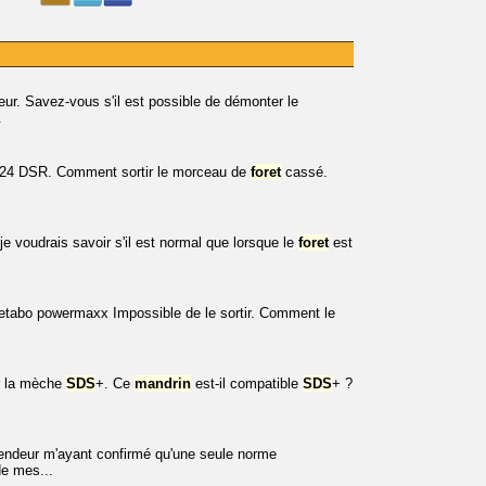
eur. Savez-vous s'il est possible de démonter le
.
24 DSR. Comment sortir le morceau de
foret
cassé.
 je voudrais savoir s'il est normal que lorsque le
foret
est
tabo powermaxx Impossible de le sortir. Comment le
er la mèche
SDS
+. Ce
mandrin
est-il compatible
SDS
+ ?
vendeur m'ayant confirmé qu'une seule norme
de mes...