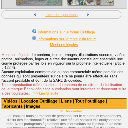
Liste des questions
Informations sur le forum Outillage
Informations sur le moteur du forum
Mentions légales
Mentions légales :
Le contenu, textes, images, illustrations sonores, vidéos,
photos, animations, logos et autres documents constituent ensemble une
œuvre protégée par les lois en vigueur sur la propriété intellectuelle (article
L.122-4).
Aucune exploitation commerciale ou non commerciale même partielle des
données qui sont présentées sur ce site ne pourra être effectuée sans
l'accord préalable et écrit de la SARL Bricovidéo.
Toute reproduction même partielle du contenu de ce site et de l'utilisation
de la marque Bricovidéo sans autorisation sont interdites et donneront suite
à des poursuites.
>> Lire la suite
Vidéos
|
Location Outillage
|
Liens
|
Tout l'outillage
|
Fabricants
|
Images
© Bricovidéo
Les cookies nous permettent de personnaliser le contenu et les annonces,
d'offrir des fonctionnalités relatives aux médias sociaux et d'analyser notre
trafic. Nous partageons également des informations sur l'utilisation de notre