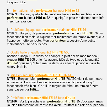
toriques. Et à...
5.
Informations huile
perforateur
burineur
Hilti
te
72
N°1469
: Bonsoir, quelle huile faut-il mettre et quelle quantité dans un
perforateur
burineur
Hilti
te
72, si quelqu'un peut me donner cette info,
merci par avance.
6.
Problème piquage sur
perforateur
burineur
Hilti
TE
76
N°1851
: Bonjour, Je possède un
perforateur
burineur
Hilti
TE
76 qui
fonctionne bien mais le piqueur met maintenant du temps avant que la
frappe se mette en route. Mon
perforateur
a besoin d'une petite
maintenance. Je ne suis pas...
7.
Quelle huile et quelle quantité
Hilti
TE
505
N°2852
: Bonjour. Je viens de changer le joint spi de mon marteau
piqueur
Hilti
TE
505 et je n'ai aucune idée du type et de la quantité
d'huile
/ graisse qu'il faut mettre dans le carter du pignon ni dans le
réservoir de la...
8.
Mise en sécurité
perforateur
Hilti
TE
76 ATC
N°753
: Bonjour, Mon
perforateur
Hilti
TE
76 ATC vient de se mettre
en sécurité. Un voyant rouge de maintenance clignote alors qu'il
fonctionnait très bien. Y a-t-il un moyen de faire une remise à zéro
sans passer par
Hilti
...
9.
Problème
perforateur
Hilti
TE
15 fuite
d'huile
N°1166
: Voilà, j'ai acheté un
perforateur
Hilti
TE
15 d'occasion mais
j'ai bien l'impression de m'être fait avoir. Pourtant il a l'air en super bon