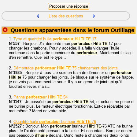
Liste des questions
Questions apparentées dans le forum Outillage
1.
Type et quantité huile
perforateur
HILTI
TE
17
N°557
: Bonjour, J'ai démonté mon
perforateur
Hilti
TE
17 pour
changer les charbons. Pour y accéder, il a fallu vidanger l'huile
contenue dans la partie supérieure du
perforateur
. Maintenant il s'agit
d'en remettre. Quel est le type...
2.
Démontage
perforateur
Hilti
TE
75 changement des joints
N°1925
: Bonjour à tous. Je suis en train de démonter un
perforateur
Hilti
te
75 pour changer les joints. Je bloque sur le système de frappe,
je ne vois pas comment le sortir. Il y a un genre de joint spi qu'il
faudrait enlever, mais...
3.
Panne
perforateur
Hilti
TE
54
N°1147
: Je possède un
perforateur
Hilti
TE
54, et celui-ci ne perce et
ne burine plus. Le moteur électrique fonctionne. Est-ce réparable par
moi-même ? Merci de votre aide.
4.
Quantité huile
perforateur
burineur
Hilti
TE
-76
N°2527
: Bonjour. Mon
perforateur
burineur
Hilti
TE
-76 ATC ne burine
plus. Je l'ai démonté pensant à la bielle. Et non intact. Bon par contre
pas beaucoup
d'huile
dedans. Donc reste à changer les deux joints