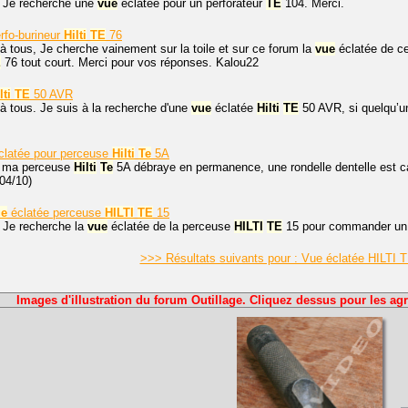
. Je recherche une
vue
éclatée pour un perforateur
TE
104. Merci.
rfo-burineur
Hilti
TE
76
à tous, Je cherche vainement sur la toile et sur ce forum la
vue
éclatée de ce
E
76 tout court. Merci pour vos réponses. Kalou22
lti
TE
50 AVR
à tous. Je suis à la recherche d'une
vue
éclatée
Hilti
TE
50 AVR, si quelqu’un
latée pour perceuse
Hilti
Te
5A
, ma perceuse
Hilti
Te
5A débraye en permanence, une rondelle dentelle est 
/04/10)
ue
éclatée perceuse
HILTI
TE
15
 Je recherche la
vue
éclatée de la perceuse
HILTI
TE
15 pour commander un s
>>> Résultats suivants pour : Vue éclatée HILTI 
Images d'illustration du forum Outillage. Cliquez dessus pour les agr