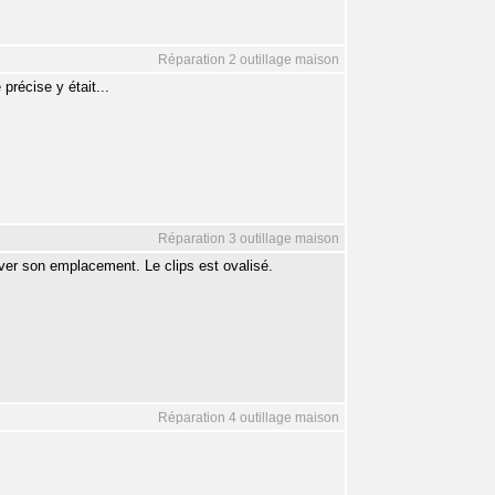
Réparation 2 outillage maison
 précise y était...
Réparation 3 outillage maison
uver son emplacement. Le clips est ovalisé.
Réparation 4 outillage maison