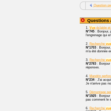
Question pr
Questions 
1.
Vue
éclatée et
N°745
: Bonjour, 
l'engrenage qui e
2.
Recherche
vu
N°1703
: Bonjour,
m'a été donnée e
3.
Recherche
vu
N°2783
: Bonjour
réponses.
4.
Mandrin perfor
N°234
: J'ai acqu
Je n'arrive pas no
5.
Démontage per
N°1925
: Bonjour 
pas comment le sor
6.
Recherche
vu