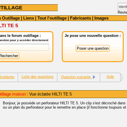
TILLAGE
Reste
 Outillage
|
Liens
|
Tout l'outillage
|
Fabricants
|
Images
LTI TE 5
ns le forum outillage :
Je pose une nouvelle question :
question pour y accéder directement
Liste des questions
Aide
écédente
Question suivante
tillage maison :
Vue éclatée HILTI TE 5
Bonjour, je possède un perforateur HILTI TE 5. Un clip s'est décroché dans
ou un plan du perforateur pour le remettre en place (il fonctionne toujours 