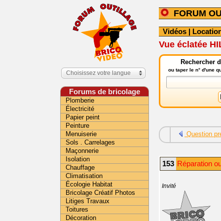
FORUM OU
Vidéos
|
Location
Vue éclatée HI
Rechercher da
ou taper le n° d'une 
Choisissez votre langue
Forums de bricolage
Plomberie
Électricité
Papier peint
Peinture
Menuiserie
Question pr
Sols . Carrelages
Maçonnerie
Isolation
153
Réparation ou
Chauffage
Climatisation
Écologie Habitat
Invité
Bricolage Créatif Photos
Litiges Travaux
Toitures
Décoration