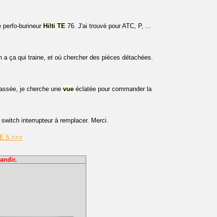
 perfo-burineur
Hilti
TE
76. J'ai trouvé pour ATC, P, ...
 a ça qui traine, et où chercher des pièces détachées.
cassée, je cherche une
vue
éclatée pour commander la
witch interrupteur à remplacer. Merci.
TE 5 >>>
andir.