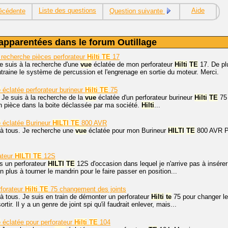
Liste des questions
Aide
écédente
Question suivante
apparentées dans le forum Outillage
 recherche pièces perforateur
Hilti
TE
17
je suis à la recherche d'une
vue
éclatée de mon perforateur
Hilti
TE
17. De plu
ntraine le système de percussion et l'engrenage en sortie du moteur. Merci.
e
éclatée perforateur burineur
Hilti
TE
75
 Je suis à la recherche de la
vue
éclatée d'un perforateur burineur
Hilti
TE
75 
n pièce dans la boite déclassée par ma société.
Hilti
...
e
éclatée Burineur
HILTI
TE
800 AVR
 à tous. Je recherche une
vue
éclatée pour mon Burineur
HILTI
TE
800 AVR Po
ateur
HILTI
TE
12S
is un perforateur
HILTI
TE
12S d'occasion dans lequel je n'arrive pas à insér
n plus à tourner le mandrin pour le faire passer en position...
forateur
Hilti
TE
75 changement des joints
à tous. Je suis en train de démonter un perforateur
Hilti
te
75 pour changer les
tir. Il y a un genre de joint spi qu'il faudrait enlever, mais...
e
éclatée pour perforateur
Hilti
TE
104