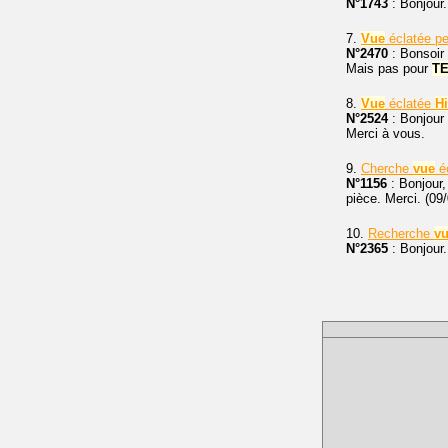
N°1743
: Bonjour
7.
Vue
éclatée pe
N°2470
: Bonsoir 
Mais pas pour
T
8.
Vue
éclatée
Hi
N°2524
: Bonjour 
Merci à vous.
9.
Cherche
vue
éc
N°1156
: Bonjour
pièce. Merci. (09
10.
Recherche
v
N°2365
: Bonjour.