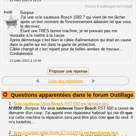
21 mars 2020 à 14:23
Fiches 8 outillages bricolage
Invité
Bonjour.
J'ai une scie sauteuse Bosch 1582.7 qui vient de me lâcher
après un bon moment de fonctionnement aléatoire tel que vous
le décrivez.
Étant une TRÈS bonne machine, je ne pouvais pas me
résoudre à la mettre à la casse.
Après démontage c'est bien le câble d'alimentation qui était en cause
dans la partie qui est dans la gaine de protection.
Câble changé et c'est reparti pour de belles années de travaux...
Cordialement.
21 juillet 2022 à 13:06
Liste des questions
Questions apparentées dans le forum Outillage
1.
Scie
sauteuse
filaire
Bosch
PST 650
ne
démarre pas
N°2859
: Bonjour. Ma
scie
sauteuse
filaire
Bosch
PST 650 a cessé de
démarrer d'un coup. J'ai appelé mon réparateur habituel qui me dit
que
sur cette machine la réparation sera peut-être plus cher
que
du neuf. Il
m'a toutefois...
2.
Scie
circulaire table Ryobi ETS1526HG
ne
fonctionne
plus