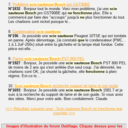
7.
Problème
scie
sauteuse
Bosch
pro GST90BE
N°1832
: Bonjour tout le monde. Voici mon problème, j'ai une
scie
sauteuse
Bosch
pro GST90BE qui
ne
fonctionne
plus. Elle a
commencé par faire des "accoups" jusqu'à
ne
plus fonctionner du tout.
Les charbons sont nickel puisque le...
8.
Condensateur
scie
sauteuse
N°196
: Je possède une
scie
sauteuse
Peugeot 10TSE qui est tombée
en panne. Après démontage, j'ai constaté
que
le condensateur (PMC...
1 à 1.2uF-250v) situé entre la gâchette et la lampe était fondue. Cette
pièce est-elle...
9.
Panne
scie
sauteuse
Bosch
PST 800 PEL
N°1927
: Bonjour, Je possède une
scie
sauteuse
Bosch
PST 800 PEL
de moins de 2 ans qui s'est arrêtée d'un seul coup. J'ai démonté, les
charbons sont OK, j'ai shunté la gâchette, elle
fonctionne
à plein
régime. Est-ce le...
10.
Scie
sauteuse
Bosch
recherche support de lame et son guide
N°1693
: Bonjour. Je possède une
scie
sauteuse
Bosch
1581.7 et je
suis à la recherche du support de lame et de son guide. Si vous avez
des idées. Merci pour votre aide. Bien cordialement. Claude.
>>> Résultats suivants pour : Scie sauteuse Bosch ne fonctionne que
couchée >>>
Images d'illustration du forum Outillage. Cliquez dessus pour les