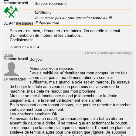
Membre inscrit
Bonjour réponse 3.
Citation :
Je ne pense pas du tout que cela vienne du fil
d'alimentation.
31 947 messages
Penser c'est bien, démontrer c'est mieux. On contrôle le circuit
d'alimentation du moteur et les charbons.
Cordialement.
20 mars 2020 à 22:41
Fiches 5 outillages bricolage
misso
Membre inscrit
Bonjour,
Merci pour votre réponse.
J'avais oublié de m'identifier sur mon compte l'autre fois.
Je ne sais pas si ma démonstration va sembler
14 messages
suffisante, mais quand la scie est en marche, j'ai essayé
de bouger le câble au niveau de la prise puis de l'arrivée sur la
machine, mais cela ne résout pas mon problème.
Ma scie se met à fonctionner quand je la penche sur la droite
uniquement, si je la remet verticalement elle s'arrête.
En la secouant ou en tapant dessus, elle peut se remettre à marcher
verticalement pour un moment.
Les charbons semblent OK.
Au niveau du bouton on/off, j'ai remarqué que cela fait pivoter un
aimant de gauche à droite. Il se trouve que en actionnant le bouton,
je remarque que la partie plastique qui maintient l'aimant en place se
soulève de temps à autre pour une raison que j'ignore. Je suppose