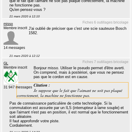
que le fait que l'aimant ne soit pas plaqué correctement, la machine
ne fonctionne pas.
Qu'en pensez-vous ?
21 mars 2020 à 12:10
Fiches 6 outillages bricolage
misso
Membre inscrit
J'ai oublié de préciser que c'est une scie sauteuse Bosch
1582.
14 messages
21 mars 2020 à 12:12
Fiches 7 outillages bricolage
GL
Membre inscrit
Bonjour misso. Utiliser le pseudo permet d'être averti.
On comprend, mais à postériori, que vous ne pensez
pas que le cordon est en cause.
Citation :
31 947 messages
Je suppose que le fait que l'aimant ne soit pas plaqué
correctement, la machine ne fonctionne pas.
Pas de connaissance particulière de cette technologie. Si la
commutation est assurée par un ILS (interrupteur à lame souple) et
que l'aimant n'est pas en position, il est normal que le fonctionnement
soit aléatoire.
Il faut approfondir votre piste.
Cordialement.