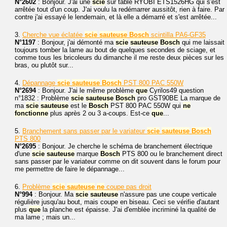
N°2602
: Bonjour. J'ai une
scie
sur table RYOBI ETS1526HG qui s'est
arrêtée tout d'un coup. J'ai voulu la redémarrer aussitôt, rien à faire. Par
contre j'ai essayé le lendemain, et là elle a démarré et s'est arrêtée...
3.
Cherche vue éclatée
scie
sauteuse
Bosch
scintilla PA6-GF35
N°1197
: Bonjour, j'ai démonté ma
scie
sauteuse
Bosch
qui me laissait
toujours tomber la lame au bout de quelques secondes de sciage, et
comme tous les bricoleurs du dimanche il me reste deux pièces sur les
bras, ou plutôt sur...
4.
Dépannage
scie
sauteuse
Bosch
PST 800 PAC 550W
N°2694
: Bonjour. J'ai le même problème
que
Cyrilos49 question
n°1832 : Problème
scie
sauteuse
Bosch
pro GST90BE La marque de
ma
scie
sauteuse
est le
Bosch
PST 800 PAC 550W qui
ne
fonctionne
plus après 2 ou 3 a-coups. Est-ce
que
...
5.
Branchement sans passer par le variateur
scie
sauteuse
Bosch
PTS 800
N°2695
: Bonjour. Je cherche le schéma de branchement électrique
d'une
scie
sauteuse
marque
Bosch
PTS 800 ou le branchement direct
sans passer par le variateur comme on dit souvent dans le forum pour
me permettre de faire le dépannage...
6.
Problème
scie
sauteuse
ne
coupe pas droit
N°994
: Bonjour. Ma
scie
sauteuse
n'assure pas une coupe verticale
régulière jusqu'au bout, mais coupe en biseau. Ceci se vérifie d'autant
plus
que
la planche est épaisse. J'ai d'emblée incriminé la qualité de
ma lame ; mais un...