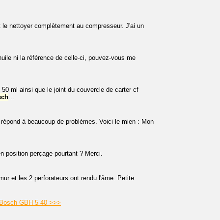
 le nettoyer complètement au compresseur. J'ai un
huile ni la référence de celle-ci, pouvez-vous me
0 ml ainsi que le joint du couvercle de carter cf
sch
...
t, répond à beaucoup de problèmes. Voici le mien : Mon
en position perçage pourtant ? Merci.
ur et les 2 perforateurs ont rendu l'âme. Petite
r Bosch GBH 5 40 >>>