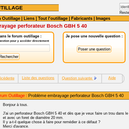
TILLAGE
Reste
 Outillage
|
Liens
|
Tout l'outillage
|
Fabricants
|
Images
ayage perforateur Bosch GBH 5 40
ns le forum outillage :
Je pose une nouvelle question :
question pour y accéder directement
Liste des questions
Aide
écédente
Question suivante
um Outillage :
Problème embrayage perforateur Bosch GBH 5 40
Bonjour à tous.
J'ai un perforateur Bosch GBH 5 40 et dès que je veux faire un trou dans 
et avec un foret de diamètre 20 mm.
Il y a-t-il quelque chose à faire pour remédier à ce défaut ?
Merci d'avance.