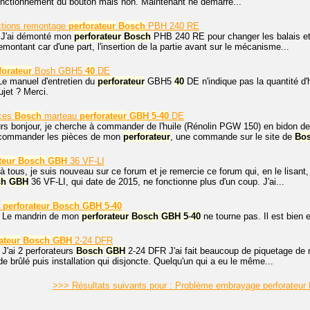
fonctionnement du bouton mais non. Maintenant ne démarre...
tions remontage
perforateur
Bosch
PBH 240 RE
! J'ai démonté mon
perforateur
Bosch
PHB 240 RE pour changer les balais et
emontant car d'une part, l'insertion de la partie avant sur le mécanisme...
forateur
Bosh GBH5
40
DE
Le manuel d'entretien du
perforateur
GBH5
40
DE n'indique pas la quantité d'
ujet ? Merci.
èces
Bosch
marteau
perforateur
GBH
5
-
40
DE
s bonjour, je cherche à commander de l'huile (Rénolin PGW 150) en bidon de 5
commander les pièces de mon
perforateur
, une commande sur le site de
Bo
teur
Bosch
GBH
36 VF-LI
à tous, je suis nouveau sur ce forum et je remercie ce forum qui, en le lisan
ch
GBH
36 VF-LI, qui date de 2015, ne fonctionne plus d'un coup. J'ai...
n
perforateur
Bosch
GBH
5
-
40
. Le mandrin de mon
perforateur
Bosch
GBH
5
-
40
ne tourne pas. Il est bien 
ateur
Bosch
GBH
2-24 DFR
 J'ai 2 perforateurs
Bosch
GBH
2-24 DFR J'ai fait beaucoup de piquetage de m
e brûlé puis installation qui disjoncte. Quelqu'un qui a eu le même...
>>> Résultats suivants pour : Problème embrayage perforateu