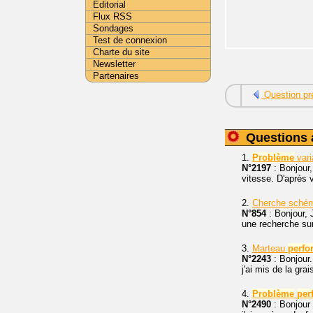
Editorial
Flux RSS
Sondages
Test de connexion
Charte du site
Newsletter
Partenaires
Question pr
Questions 
1.
Problème
vari
N°2197
: Bonjour
vitesse. D'après 
2.
Cherche schém
N°854
: Bonjour, 
une recherche sur 
3.
Marteau
perfo
N°2243
: Bonjour
j'ai mis de la gra
4.
Problème
per
N°2490
: Bonjour