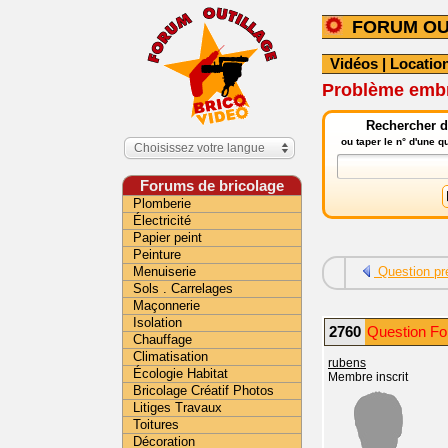
FORUM OU
Vidéos
|
Location
Problème embr
Rechercher da
ou taper le n° d'une 
Choisissez votre langue
Forums de bricolage
Plomberie
Électricité
Papier peint
Peinture
Menuiserie
Question pr
Sols . Carrelages
Maçonnerie
Isolation
2760
Question For
Chauffage
Climatisation
rubens
Écologie Habitat
Membre inscrit
Bricolage Créatif Photos
Litiges Travaux
Toitures
Décoration