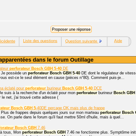
Liste des questions
Aide
écédente
Question suivante
apparentées dans le forum Outillage
ateur
perforateur
Bosch
GBH
5
-
40
DE
, Je possède un
perforateur
Bosch
GBH
5
-
40
DE dont le régulateur de vitess
vous est-ce le seul élément en cause (pièces n°80). Comment puis-je...
a éclaté pour
perforateur
burineur
Bosch
GBH
5
-
40
DCE
Je suis à la recherche d'un éclaté pour mon
perforateur
burineur
Bosch
GBH
le net, j'ai trouvé cette adresse (
rateur
Bosch
GBH
5
-40DE percage OK mais plus de frappe
. Plus de frappes depuis quelques jours sur mon marteau
perforateur
Bosch
isse. On parle dans le forum qu'il faut mettre 50ml d'huile, mais à quel...
forateur
Bosch
GBH
7.46
 à tous, Mon
perforateur
Bosch
GBH
7.46 ne fonctionne plus. Symptôme init