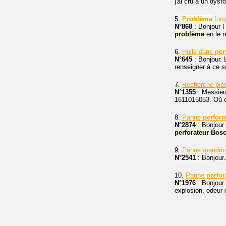
j'ai cru à un dys
5.
Problème
fonc
N°868
: Bonjour 
problème
en le r
6.
Huile dans
per
N°645
: Bonjour. 
renseigner à ce s
7.
Recherche pi
N°1355
: Messieur
1611015053. Où 
8.
Panne
perfora
N°2874
: Bonjour 
perforateur
Bos
9.
Panne mandri
N°2541
: Bonjour
10.
Panne
perfor
N°1976
: Bonjour.
explosion, odeur d