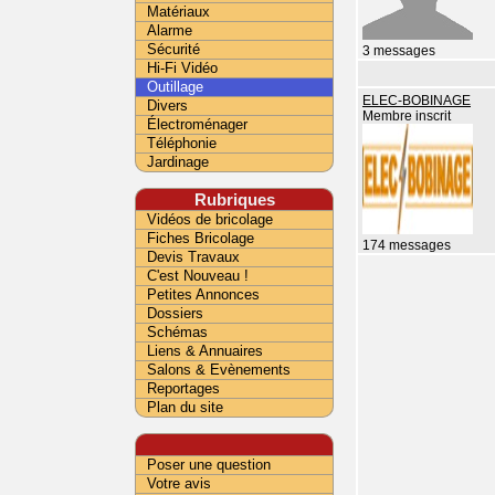
Matériaux
Alarme
Sécurité
3 messages
Hi-Fi Vidéo
Outillage
ELEC-BOBINAGE
Divers
Membre inscrit
Électroménager
Téléphonie
Jardinage
Rubriques
Vidéos de bricolage
Fiches Bricolage
174 messages
Devis Travaux
C'est Nouveau !
Petites Annonces
Dossiers
Schémas
Liens & Annuaires
Salons & Evènements
Reportages
Plan du site
Poser une question
Votre avis