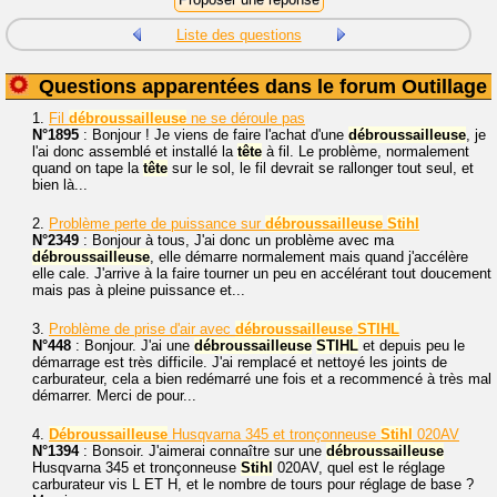
Liste des questions
Questions apparentées dans le forum Outillage
1.
Fil
débroussailleuse
ne se déroule pas
N°1895
: Bonjour ! Je viens de faire l'achat d'une
débroussailleuse
, je
l'ai donc assemblé et installé la
tête
à fil. Le problème, normalement
quand on tape la
tête
sur le sol, le fil devrait se rallonger tout seul, et
bien là...
2.
Problème perte de puissance sur
débroussailleuse
Stihl
N°2349
: Bonjour à tous, J'ai donc un problème avec ma
débroussailleuse
, elle démarre normalement mais quand j'accélère
elle cale. J'arrive à la faire tourner un peu en accélérant tout doucement
mais pas à pleine puissance et...
3.
Problème de prise d'air avec
débroussailleuse
STIHL
N°448
: Bonjour. J'ai une
débroussailleuse
STIHL
et depuis peu le
démarrage est très difficile. J'ai remplacé et nettoyé les joints de
carburateur, cela a bien redémarré une fois et a recommencé à très mal
démarrer. Merci de pour...
4.
Débroussailleuse
Husqvarna 345 et tronçonneuse
Stihl
020AV
N°1394
: Bonsoir. J'aimerai connaître sur une
débroussailleuse
Husqvarna 345 et tronçonneuse
Stihl
020AV, quel est le réglage
carburateur vis L ET H, et le nombre de tours pour réglage de base ?