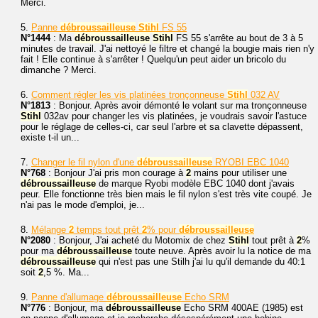
Merci.
5.
Panne
débroussailleuse
Stihl
FS 55
N°1444
: Ma
débroussailleuse
Stihl
FS 55 s'arrête au bout de 3 à 5
minutes de travail. J'ai nettoyé le filtre et changé la bougie mais rien n'y
fait ! Elle continue à s'arrêter ! Quelqu'un peut aider un bricolo du
dimanche ? Merci.
6.
Comment régler les vis platinées tronçonneuse
Stihl
032 AV
N°1813
: Bonjour. Après avoir démonté le volant sur ma tronçonneuse
Stihl
032av pour changer les vis platinées, je voudrais savoir l'astuce
pour le réglage de celles-ci, car seul l'arbre et sa clavette dépassent,
existe t-il un...
7.
Changer le fil nylon d'une
débroussailleuse
RYOBI EBC 1040
N°768
: Bonjour J'ai pris mon courage à
2
mains pour utiliser une
débroussailleuse
de marque Ryobi modèle EBC 1040 dont j'avais
peur. Elle fonctionne très bien mais le fil nylon s'est très vite coupé. Je
n'ai pas le mode d'emploi, je...
8.
Mélange
2
temps tout prêt
2
% pour
débroussailleuse
N°2080
: Bonjour, J'ai acheté du Motomix de chez
Stihl
tout prêt à
2
%
pour ma
débroussailleuse
toute neuve. Après avoir lu la notice de ma
débroussailleuse
qui n'est pas une Stilh j'ai lu qu'il demande du 40:1
soit
2
,5 %. Ma...
9.
Panne d'allumage
débroussailleuse
Echo SRM
N°776
: Bonjour, ma
débroussailleuse
Echo SRM 400AE (1985) est