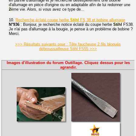
en panne d'allumage et je recherche désespérément une bobine
d'allumage en pièce d'origine ou en adaptable afin de lui redonner une
2
ème vie. Alors, si vous avez ce type de...
10.
Recherche éclaté coupe herbe
Stihl
FS 38 et bobine allumage
N°936
: Bonjour, je recherche notice éclaté du coupe herbe
Stihl
FS38.
Je n'ai pas d'allumage à la bougie, je pense à un problème de bobine ?
Merci.
>>> Résultats suivants pour : Tête faucheuse 2 fils bloqués
débroussailleuse Stihl FS55 >>>
Images d'illustration du forum Outillage. Cliquez dessus pour les
agrandir.