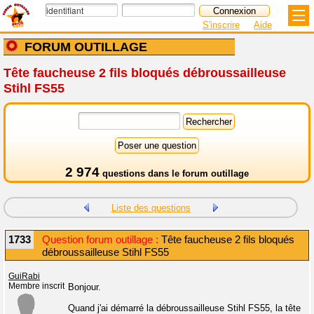
S'inscrire
Aide
FORUM OUTILLAGE
Tête faucheuse 2 fils bloqués débroussailleuse
Stihl FS55
2 974
questions dans le
forum outillage
Liste des questions
1733
Question forum outillage :
Tête faucheuse 2 fils bloqués
débroussailleuse Stihl FS55
GuiRabi
Membre inscrit
Bonjour.
Quand j'ai démarré la débroussailleuse Stihl FS55, la tête