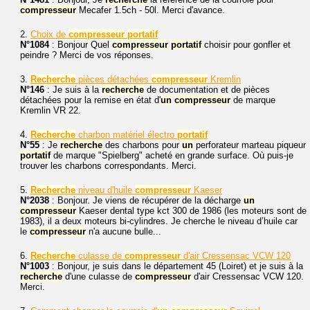
compresseur
Mecafer 1.5ch - 50l. Merci d'avance.
2.
Choix de
compresseur
portatif
N°1084
: Bonjour Quel
compresseur
portatif
choisir pour gonfler et
peindre ? Merci de vos réponses.
3.
Recherche
pièces détachées
compresseur
Kremlin
N°146
: Je suis à la
recherche
de documentation et de pièces
détachées pour la remise en état d'
un
compresseur
de marque
Kremlin VR 22.
4.
Recherche
charbon matériel électro
portatif
N°55
: Je
recherche
des charbons pour
un
perforateur marteau piqueur
portatif
de marque "Spielberg" acheté en grande surface. Où puis-je
trouver les charbons correspondants. Merci.
5.
Recherche
niveau d'huile
compresseur
Kaeser
N°2038
: Bonjour. Je viens de récupérer de la décharge
un
compresseur
Kaeser dental type kct 300 de 1986 (les moteurs sont de
1983), il a deux moteurs bi-cylindres. Je cherche le niveau d’huile car
le
compresseur
n'a aucune bulle...
6.
Recherche
culasse de
compresseur
d'air Cressensac VCW 120
N°1003
: Bonjour, je suis dans le département 45 (Loiret) et je suis à la
recherche
d'une culasse de
compresseur
d'air Cressensac VCW 120.
Merci.