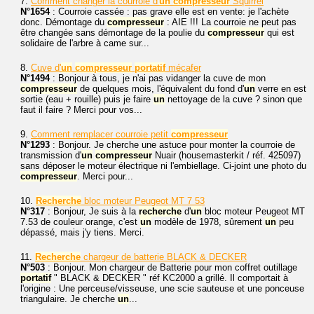
7.
Comment changer la courroie d'
un
compresseur
Squirrel
N°1654
: Courroie cassée : pas grave elle est en vente: je l'achète
donc. Démontage du
compresseur
: AIE !!! La courroie ne peut pas
être changée sans démontage de la poulie du
compresseur
qui est
solidaire de l'arbre à came sur...
8.
Cuve d'
un
compresseur
portatif
mécafer
N°1494
: Bonjour à tous, je n'ai pas vidanger la cuve de mon
compresseur
de quelques mois, l'équivalent du fond d'
un
verre en est
sortie (eau + rouille) puis je faire
un
nettoyage de la cuve ? sinon que
faut il faire ? Merci pour vos...
9.
Comment remplacer courroie petit
compresseur
N°1293
: Bonjour. Je cherche une astuce pour monter la courroie de
transmission d'
un
compresseur
Nuair (housemasterkit / réf. 425097)
sans déposer le moteur électrique ni l'embiellage. Ci-joint une photo du
compresseur
. Merci pour...
10.
Recherche
bloc moteur Peugeot MT 7 53
N°317
: Bonjour, Je suis à la
recherche
d'
un
bloc moteur Peugeot MT
7.53 de couleur orange, c'est
un
modèle de 1978, sûrement
un
peu
dépassé, mais j'y tiens. Merci.
11.
Recherche
chargeur de batterie BLACK & DECKER
N°503
: Bonjour. Mon chargeur de Batterie pour mon coffret outillage
portatif
" BLACK & DECKER " réf KC2000 a grillé. Il comportait à
l'origine : Une perceuse/visseuse, une scie sauteuse et une ponceuse
triangulaire. Je cherche
un
...