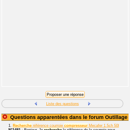
Liste des questions
Questions apparentées dans le forum Outillage
1.
Recherche
référence courroie
compresseur
Mecafer 1.5ch 50l
N°1481
: Bonjour, Je
recherche
la référence de la courroie pour