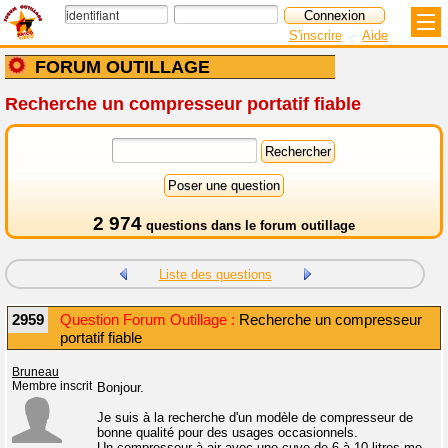
S'inscrire
Aide
FORUM OUTILLAGE
Recherche un compresseur portatif fiable
2 974
questions dans le
forum outillage
Liste des questions
2959
Question Forum Outillage :
Recherche un compresseur
portatif fiable
Bruneau
Membre inscrit
Bonjour.
Je suis à la recherche d'un modèle de compresseur de
bonne qualité pour des usages occasionnels.
Un compresseur à air avec une cuve de 6 à 10 litres me