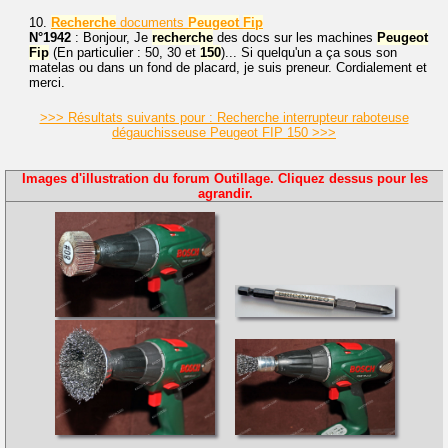
10.
Recherche
documents
Peugeot
Fip
N°1942
: Bonjour, Je
recherche
des docs sur les machines
Peugeot
Fip
(En particulier : 50, 30 et
150
)... Si quelqu'un a ça sous son
matelas ou dans un fond de placard, je suis preneur. Cordialement et
merci.
>>> Résultats suivants pour : Recherche interrupteur raboteuse
dégauchisseuse Peugeot FIP 150 >>>
Images d'illustration du forum Outillage. Cliquez dessus pour les
agrandir.