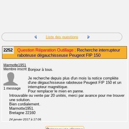
Liste des questions
2252
Question Réparation Outillage :
Recherche interrupteur
raboteuse dégauchisseuse Peugeot FIP 150
Marmotte1951
Membre inscrit
Bonjour à tous.
Je recherche depuis plus d'un mois la notice complète
d'une dégauchisseuse raboteuse Peugeot FIP 150 et un
interrupteur magnétique.
1 message
Pour remplacer le mien en panne.
Introuvable ou vente par 20 unités, merci par avance pour me trouver
une solution.
Bien cordialement.
Marmotte1951.
Bretagne 22160
24 janvier 2017 à 17:06