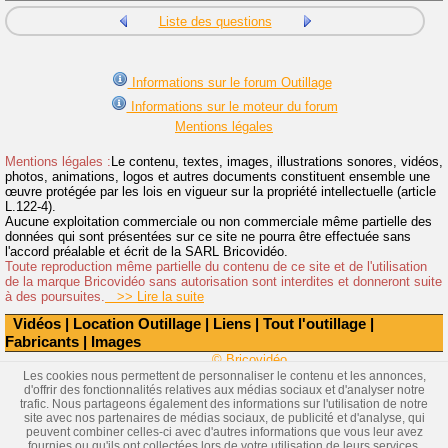
Liste des questions
Informations sur le forum Outillage
Informations sur le moteur du forum
Mentions légales
Mentions légales :
Le contenu, textes, images, illustrations sonores, vidéos,
photos, animations, logos et autres documents constituent ensemble une
œuvre protégée par les lois en vigueur sur la propriété intellectuelle (article
L.122-4).
Aucune exploitation commerciale ou non commerciale même partielle des
données qui sont présentées sur ce site ne pourra être effectuée sans
l'accord préalable et écrit de la SARL Bricovidéo.
Toute reproduction même partielle du contenu de ce site et de l'utilisation
de la marque Bricovidéo sans autorisation sont interdites et donneront suite
à des poursuites.
>> Lire la suite
Vidéos
|
Location Outillage
|
Liens
|
Tout l'outillage
|
Fabricants
|
Images
© Bricovidéo
Les cookies nous permettent de personnaliser le contenu et les annonces,
d'offrir des fonctionnalités relatives aux médias sociaux et d'analyser notre
trafic. Nous partageons également des informations sur l'utilisation de notre
site avec nos partenaires de médias sociaux, de publicité et d'analyse, qui
peuvent combiner celles-ci avec d'autres informations que vous leur avez
fournies ou qu'ils ont collectées lors de votre utilisation de leurs services.