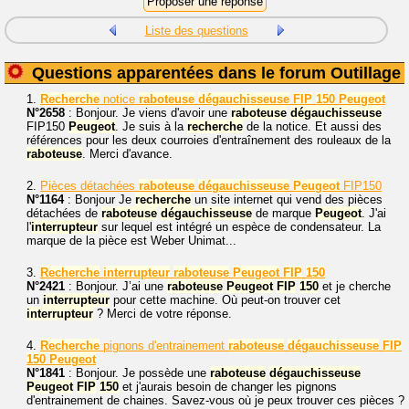
Liste des questions
Questions apparentées dans le forum Outillage
1.
Recherche
notice
raboteuse
dégauchisseuse
FIP
150
Peugeot
N°2658
: Bonjour. Je viens d'avoir une
raboteuse
dégauchisseuse
FIP150
Peugeot
. Je suis à la
recherche
de la notice. Et aussi des
références pour les deux courroies d'entraînement des rouleaux de la
raboteuse
. Merci d'avance.
2.
Pièces détachées
raboteuse
dégauchisseuse
Peugeot
FIP150
N°1164
: Bonjour Je
recherche
un site internet qui vend des pièces
détachées de
raboteuse
dégauchisseuse
de marque
Peugeot
. J'ai
l'
interrupteur
sur lequel est intégré un espèce de condensateur. La
marque de la pièce est Weber Unimat...
3.
Recherche
interrupteur
raboteuse
Peugeot
FIP
150
N°2421
: Bonjour. J’ai une
raboteuse
Peugeot
FIP
150
et je cherche
un
interrupteur
pour cette machine. Où peut-on trouver cet
interrupteur
? Merci de votre réponse.
4.
Recherche
pignons d'entrainement
raboteuse
dégauchisseuse
FIP
150
Peugeot
N°1841
: Bonjour. Je possède une
raboteuse
dégauchisseuse
Peugeot
FIP
150
et j'aurais besoin de changer les pignons
d'entrainement de chaines. Savez-vous où je peux trouver ces pièces ?