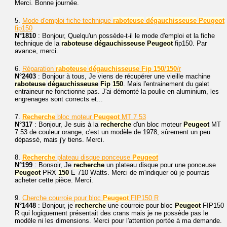
Merci. Bonne journée.
5.
Mode d'emploi fiche technique
raboteuse
dégauchisseuse
Peugeot
fip150
N°1810
: Bonjour, Quelqu'un possède-t-il le mode d'emploi et la fiche
technique de la
raboteuse
dégauchisseuse
Peugeot
fip150. Par
avance, merci.
6.
Réparation
raboteuse
dégauchisseuse
Fip
150
/
150
/r
N°2403
: Bonjour à tous, Je viens de récupérer une vieille machine
raboteuse
dégauchisseuse
Fip
150
. Mais l'entrainement du galet
entraineur ne fonctionne pas. J'ai démonté la poulie en aluminium, les
engrenages sont corrects et...
7.
Recherche
bloc moteur
Peugeot
MT 7 53
N°317
: Bonjour, Je suis à la
recherche
d'un bloc moteur
Peugeot
MT
7.53 de couleur orange, c'est un modèle de 1978, sûrement un peu
dépassé, mais j'y tiens. Merci.
8.
Recherche
plateau disque ponceuse
Peugeot
N°199
: Bonsoir, Je
recherche
un plateau disque pour une ponceuse
Peugeot
PRX
150
E 710 Watts. Merci de m'indiquer où je pourrais
acheter cette pièce. Merci.
9.
Cherche courroie pour bloc
Peugeot
FIP150 R
N°1448
: Bonjour, je
recherche
une courroie pour bloc
Peugeot
FIP150
R qui logiquement présentait des crans mais je ne possède pas le
modèle ni les dimensions. Merci pour l'attention portée à ma demande.