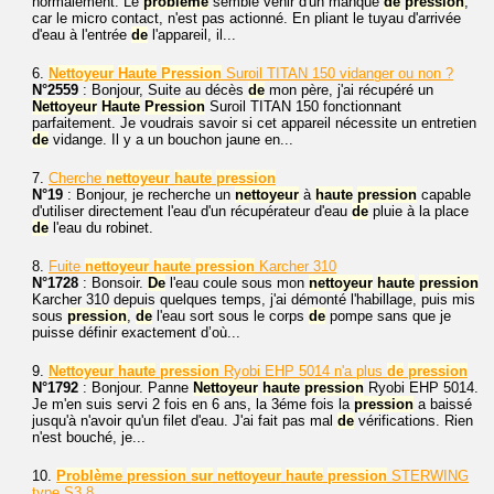
normalement. Le
problème
semble venir d'un manque
de
pression
,
car le micro contact, n'est pas actionné. En pliant le tuyau d'arrivée
d'eau à l'entrée
de
l'appareil, il...
6.
Nettoyeur
Haute
Pression
Suroil TITAN 150 vidanger ou non ?
N°2559
: Bonjour, Suite au décès
de
mon père, j'ai récupéré un
Nettoyeur
Haute
Pression
Suroil TITAN 150 fonctionnant
parfaitement. Je voudrais savoir si cet appareil nécessite un entretien
de
vidange. Il y a un bouchon jaune en...
7.
Cherche
nettoyeur
haute
pression
N°19
: Bonjour, je recherche un
nettoyeur
à
haute
pression
capable
d'utiliser directement l'eau d'un récupérateur d'eau
de
pluie à la place
de
l'eau du robinet.
8.
Fuite
nettoyeur
haute
pression
Karcher 310
N°1728
: Bonsoir.
De
l'eau coule sous mon
nettoyeur
haute
pression
Karcher 310 depuis quelques temps, j'ai démonté l'habillage, puis mis
sous
pression
,
de
l'eau sort sous le corps
de
pompe sans que je
puisse définir exactement d’où...
9.
Nettoyeur
haute
pression
Ryobi EHP 5014 n'a plus
de
pression
N°1792
: Bonjour. Panne
Nettoyeur
haute
pression
Ryobi EHP 5014.
Je m'en suis servi 2 fois en 6 ans, la 3éme fois la
pression
a baissé
jusqu'à n'avoir qu'un filet d'eau. J'ai fait pas mal
de
vérifications. Rien
n'est bouché, je...
10.
Problème
pression
sur
nettoyeur
haute
pression
STERWING
type S3.8