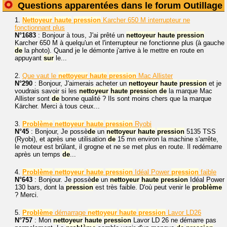
Questions apparentées dans le forum Outillage
1.
Nettoyeur
haute
pression
Karcher 650 M interrupteur ne
fonctionnant plus
N°1683
: Bonjour à tous, J'ai prêté un
nettoyeur
haute
pression
Karcher 650 M à quelqu'un et l'interrupteur ne fonctionne plus (à gauche
de
la photo). Quand je le démonte j'arrive à le mettre en route en
appuyant
sur
le...
2.
Que vaut le
nettoyeur
haute
pression
Mac Allister
N°290
: Bonjour, J'aimerais acheter un
nettoyeur
haute
pression
et je
voudrais savoir si les
nettoyeur
haute
pression
de
la marque Mac
Allister sont
de
bonne qualité ? Ils sont moins chers que la marque
Kärcher. Merci à tous ceux...
3.
Problème
nettoyeur
haute
pression
Ryobi
N°45
: Bonjour, Je possè
de
un
nettoyeur
haute
pression
5135 TSS
(Ryobi), et après une utilisation
de
15 mn environ la machine s'arrête,
le moteur est brûlant, il grogne et ne se met plus en route. Il redémarre
après un temps
de
...
4.
Problème
nettoyeur
haute
pression
Idéal Power
pression
faible
N°643
: Bonjour. Je possè
de
un
nettoyeur
haute
pression
Idéal Power
130 bars, dont la
pression
est très faible. D'où peut venir le
problème
? Merci.
5.
Problème
démarrage
nettoyeur
haute
pression
Lavor LD26
N°757
: Mon
nettoyeur
haute
pression
Lavor LD 26 ne démarre pas