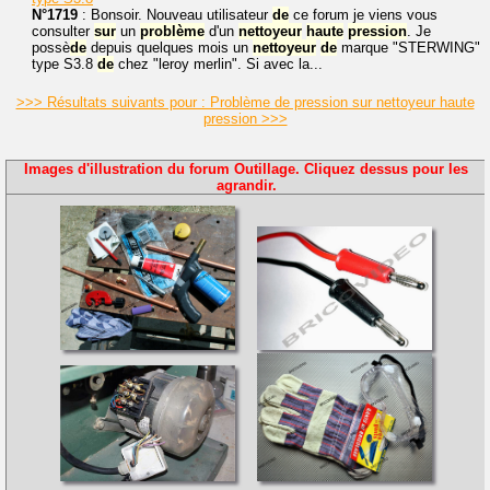
N°1719
: Bonsoir. Nouveau utilisateur
de
ce forum je viens vous
consulter
sur
un
problème
d'un
nettoyeur
haute
pression
. Je
possè
de
depuis quelques mois un
nettoyeur
de
marque "STERWING"
type S3.8
de
chez "leroy merlin". Si avec la...
>>> Résultats suivants pour : Problème de pression sur nettoyeur haute
pression >>>
Images d'illustration du forum Outillage. Cliquez dessus pour les
agrandir.