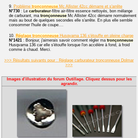
9.
Problème
tronçonneuse
Mc Allister 42cc démarre et s'arrête
N°730
: Le
carburateur
-filtre air-filtre essence nettoyés, bon mélange
de carburant, ma
tronçonneuse
Mc Allister 42cc démarre normalement
mais au bout de quelques secondes elle s'arrête. En plus elle semble
consommer l'huile de coupe....
10.
Réglage
tronçonneuse
Husqvarna 136 s'étouffe en pleine charge
N°1421
: Bonjour, j'aimerais savoir comment régler ma
tronçonneuse
Husqvarna 136 car elle s'étouffe lorsque l'on accélère à fond, à froid
comme à chaud. Merci.
>>> Résultats suivants pour : Réglage carburateur tronçonneuse Dolmar
>>>
Images d'illustration du forum Outillage. Cliquez dessus pour les
agrandir.