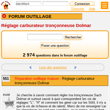
S'inscrire
Aide
FORUM OUTILLAGE
Réglage carburateur tronçonneuse Dolmar
2 974
questions dans le
forum outillage
Liste des questions
551
Réparation outillage maison :
Réglage carburateur
tronçonneuse Dolmar
Invité
Je cherche à savoir comment régler ma tronçonneuse Sach
Dolmar et surtout savoir à quoi correspondent les vis de
réglages "L", "H" et comment les gérer car sur les Stihl, il n'y a
que la vis de richesse et de ralenti. Merci de me renseigner car
les réparateurs ne sont pas capables, ou je pense, ne veulent