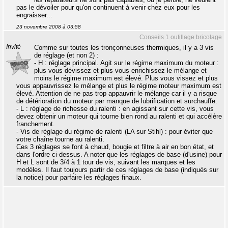
pas le dévoiler pour qu'on continuent à venir chez eux pour les
engraisser...
23 novembre 2008 à 03:58
Conseils 1 outillage bricolage
Invité
Comme sur toutes les tronçonneuses thermiques, il y a 3 vis
de réglage (et non 2) :
- H : réglage principal. Agit sur le régime maximum du moteur :
plus vous dévissez et plus vous enrichissez le mélange et
moins le régime maximum est élevé. Plus vous vissez et plus
vous appauvrissez le mélange et plus le régime moteur maximum est
élevé. Attention de ne pas trop appauvrir le mélange car il y a risque
de détérioration du moteur par manque de lubrification et surchauffe.
- L : réglage de richesse du ralenti : en agissant sur cette vis, vous
devez obtenir un moteur qui tourne bien rond au ralenti et qui accélère
franchement.
- Vis de réglage du régime de ralenti (LA sur Stihl) : pour éviter que
votre chaîne tourne au ralenti.
Ces 3 réglages se font à chaud, bougie et filtre à air en bon état, et
dans l'ordre ci-dessus. A noter que les réglages de base (d'usine) pour
H et L sont de 3/4 à 1 tour de vis, suivant les marques et les
modèles. Il faut toujours partir de ces réglages de base (indiqués sur
la notice) pour parfaire les réglages finaux.