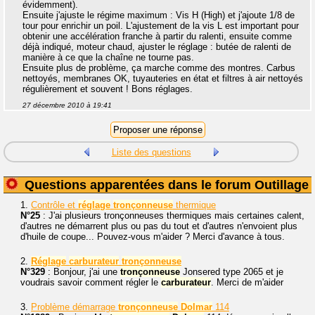
évidemment).
Ensuite j'ajuste le régime maximum : Vis H (High) et j'ajoute 1/8 de
tour pour enrichir un poil. L'ajustement de la vis L est important pour
obtenir une accélération franche à partir du ralenti, ensuite comme
déjà indiqué, moteur chaud, ajuster le réglage : butée de ralenti de
manière à ce que la chaîne ne tourne pas.
Ensuite plus de problème, ça marche comme des montres. Carbus
nettoyés, membranes OK, tuyauteries en état et filtres à air nettoyés
régulièrement et souvent ! Bons réglages.
27 décembre 2010 à 19:41
Liste des questions
Questions apparentées dans le forum Outillage
1.
Contrôle et
réglage
tronçonneuse
thermique
N°25
: J'ai plusieurs tronçonneuses thermiques mais certaines calent,
d'autres ne démarrent plus ou pas du tout et d'autres n'envoient plus
d'huile de coupe... Pouvez-vous m'aider ? Merci d'avance à tous.
2.
Réglage
carburateur
tronçonneuse
N°329
: Bonjour, j'ai une
tronçonneuse
Jonsered type 2065 et je
voudrais savoir comment régler le
carburateur
. Merci de m'aider
3.
Problème démarrage
tronçonneuse
Dolmar
114