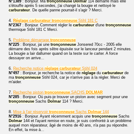
N°1389
: Bonjour. Ma
tronçonneuse
Dolmar
114 démarre mais elle
s'étouffe après 5 secondes, j'ai changé la bougie et nettoyé le
carburateur
. De quelle panne pourrait-il s'agir ? Merci.
4.
Réglage
carburateur
tronçonneuse
Stihl 181 C
N°2367
: Bonjour. Comment régler le
carburateur
d'une
tronçonneuse
thermique Stihl 181 C Merci.
5.
Problème démarrage
tronçonneuse
N°225
: Bonjour, jai une
tronçonneuse
Jonsered 70cc - 2005 elle
démarre des fois après sêtre épuisée sur le lanceur pendant 2 minutes.
La bougie a lair dallumer quand on la teste sur le carter. A force
dessayer on arrive...
6.
Recherche notice
réglage
carburateur
Stihl 024
N°497
: Bonjour, je recherche la notice de
réglage
du
carburateur
de
ma
tronçonneuse
Stihl 024, car je n'arrive pas à la régler. Merci de
m'aider.
7.
Recherche piston
tronçonneuse
SACHS
DOLMAR
N°285
: Bonjour. Où puis-je trouver un piston avec segment pour une
tronçonneuse
Sachs
Dolmar
114 ? Merci.
8.
Mise à l'air réservoir
tronçonneuse
Sachs
Dolmar
144
N°2916
: Bonjour. Ayant récemment acquis une
tronçonneuse
Sachs
Dolmar
144 et l'ayant remise en route, je suis confronté à un problème
auquel mon réparateur, âgé de moins de 40 ans, n'a pas pu répondre.
En effet, la mise à...