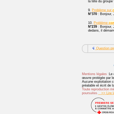
la tête du groupe 
9.
Problème sur
N°370
: Bonjour, 
10.
Problème
co
N°239
: Bonjour,
dedans, il démarre
Question pr
Mentions légales :
Le 
œuvre protégée par les 
Aucune exploitation c
préalable et écrit de
Toute reproduction mêm
poursuites.
>> Lire la