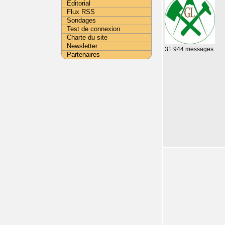
Editorial
Flux RSS
Sondages
Test de connexion
Charte du site
Newsletter
31 944 messages
Partenaires