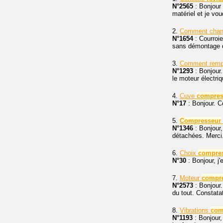
N°2565
: Bonjour 
matériel et je vou
2.
Comment chang
N°1654
: Courroie
sans démontage d
3.
Comment rempl
N°1293
: Bonjour.
le moteur électriq
4.
Cuve
compres
N°17
: Bonjour. 
5.
Compresseur
N°1346
: Bonjour,
détachées. Merci
6.
Choix
compre
N°30
: Bonjour, j
7.
Moteur
compr
N°2573
: Bonjour
du tout. Constatat
8.
Vibrations
com
N°1193
: Bonjour,