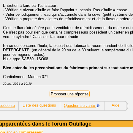
Entretien à faire par l'utilisateur :
- Vérifier le niveau d'huile et faire l'appoint si besoin. Pas d'huile = casse.
- Vider périodiquement l'eau qui s'accumule dans la cuve. (petit système de
- Vérifier la propreté des ailettes de refroidissement et de la flasque arrière
C'est le flux d'air généré par le ventilateur de refroidissement du moteur qui 
Ce n'est pas pour rien que certains compresseurs possèdent un carter en pl
vers le cylindre ! Canaliser l'air pour refroidir.
En ce qui concerne l'huile, la plupart des fabricants recommandent de l'huile
DETERGENTE
. (en général de la 20 ou de la 30 suivant la température du 
pour les régions froides).
Huile type SAE30 - ISO68
Bien entendu les préconisations du fabricants priment sur tout autre av
Cordialement, Martien-071
29 mai 2024 à 10:30
Liste des questions
Aide
écédente
Question suivante
apparentées dans le forum Outillage
ion
ancien
compresseur