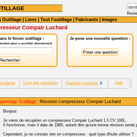
TILLAGE
Reste
 Outillage
|
Liens
|
Tout l'outillage
|
Fabricants
|
Images
resseur Compair Luchard
ns le forum outillage :
Je pose une nouvelle question :
question pour y accéder directement
Liste des questions
Aide
écédente
Question suivante
pannage Outillage :
Révision compresseur Compair Luchard
Bonjour.
Je viens de récupérer un compresseur Compair Luchard 1.5 CV 100L.
Il fonctionne, mais il date de 1985, autant dire qu'une bonne révision serait 
Cependant, je ne connais rien en compresseur : quel type d'huile utiliser ?