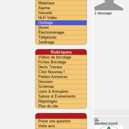
Matériaux
Alarme
Sécurité
1 message
Hi-Fi Vidéo
Outillage
Divers
Électroménager
Téléphonie
Jardinage
Rubriques
Vidéos de bricolage
Fiches Bricolage
Devis Travaux
C'est Nouveau !
Petites Annonces
Dossiers
Schémas
Liens & Annuaires
Salons & Evènements
Reportages
Plan du site
GL
Poser une question
Membre inscrit
Votre avis