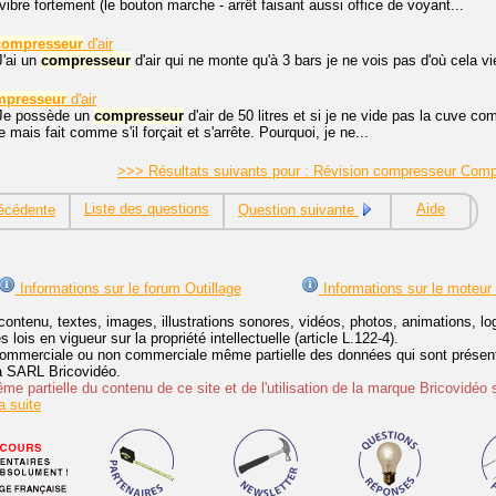
vibre fortement (le bouton marche - arrêt faisant aussi office de voyant...
compresseur
d'air
J'ai un
compresseur
d'air qui ne monte qu'à 3 bars je ne vois pas d'où cela v
mpresseur
d'air
 Je possède un
compresseur
d'air de 50 litres et si je ne vide pas la cuve com
 mais fait comme s'il forçait et s'arrête. Pourquoi, je ne...
>>> Résultats suivants pour : Révision compresseur Com
Liste des questions
Aide
écédente
Question suivante
Informations sur le forum Outillage
Informations sur le moteur
contenu, textes, images, illustrations sonores, vidéos, photos, animations, 
lois en vigueur sur la propriété intellectuelle (article L.122-4).
ommerciale ou non commerciale même partielle des données qui sont présenté
 la SARL Bricovidéo.
e partielle du contenu de ce site et de l'utilisation de la marque Bricovidéo 
 suite