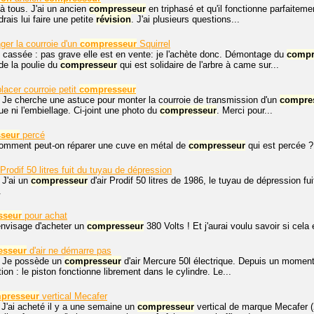
à tous. J'ai un ancien
compresseur
en triphasé et qu'il fonctionne parfaitem
drais lui faire une petite
révision
. J'ai plusieurs questions...
er la courroie d'un
compresseur
Squirrel
 cassée : pas grave elle est en vente: je l'achète donc. Démontage du
compr
e la poulie du
compresseur
qui est solidaire de l'arbre à came sur...
acer courroie petit
compresseur
 Je cherche une astuce pour monter la courroie de transmission d'un
compre
ue ni l'embiellage. Ci-joint une photo du
compresseur
. Merci pour...
seur
percé
Comment peut-on réparer une cuve en métal de
compresseur
qui est percée ?
Prodif 50 litres fuit du tuyau de dépression
 J'ai un
compresseur
d'air Prodif 50 litres de 1986, le tuyau de dépression fu
.
sseur
pour achat
'envisage d'acheter un
compresseur
380 Volts ! Et j'aurai voulu savoir si cela 
esseur
d'air ne démarre pas
. Je possède un
compresseur
d'air Mercure 50l électrique. Depuis un moment i
ion : le piston fonctionne librement dans le cylindre. Le...
presseur
vertical Mecafer
 J'ai acheté il y a une semaine un
compresseur
vertical de marque Mecafer (2