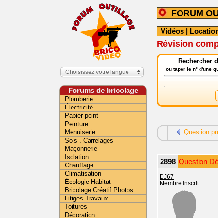
FORUM OU
Vidéos
|
Location
Révision comp
Rechercher da
ou taper le n° d'une 
Choisissez votre langue
Forums de bricolage
Plomberie
Électricité
Papier peint
Peinture
Menuiserie
Question pr
Sols . Carrelages
Maçonnerie
Isolation
2898
Question Dé
Chauffage
Climatisation
DJ67
Écologie Habitat
Membre inscrit
Bricolage Créatif Photos
Litiges Travaux
Toitures
Décoration