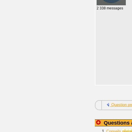
2 338 messages
Question pr
Questions 
1.
Conseils
révis