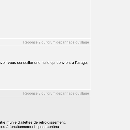
Réponse 2 du forum dépannage outillage
oir vous conseiller une huile qui convient à l'usage,
Réponse 3 du forum dépannage outillage
artie munie d'ailettes de refroidissement.
ines à fonctionnement quasi-continu.