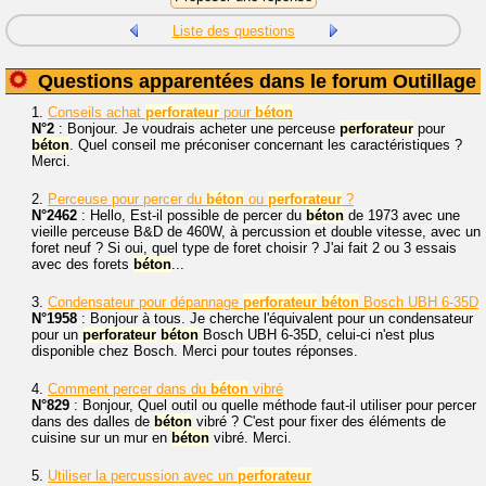
Liste des questions
Questions apparentées dans le forum Outillage
1.
Conseils achat
perforateur
pour
béton
N°2
: Bonjour. Je voudrais acheter une perceuse
perforateur
pour
béton
. Quel conseil me préconiser concernant les caractéristiques ?
Merci.
2.
Perceuse pour percer du
béton
ou
perforateur
?
N°2462
: Hello, Est-il possible de percer du
béton
de 1973 avec une
vieille perceuse B&D de 460W, à percussion et double vitesse, avec un
foret neuf ? Si oui, quel type de foret choisir ? J'ai fait 2 ou 3 essais
avec des forets
béton
...
3.
Condensateur pour dépannage
perforateur
béton
Bosch UBH 6-35D
N°1958
: Bonjour à tous. Je cherche l'équivalent pour un condensateur
pour un
perforateur
béton
Bosch UBH 6-35D, celui-ci n'est plus
disponible chez Bosch. Merci pour toutes réponses.
4.
Comment percer dans du
béton
vibré
N°829
: Bonjour, Quel outil ou quelle méthode faut-il utiliser pour percer
dans des dalles de
béton
vibré ? C'est pour fixer des éléments de
cuisine sur un mur en
béton
vibré. Merci.
5.
Utiliser la percussion avec un
perforateur