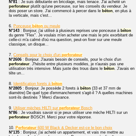
N°81
: Je suis débutante en bricolage, mais tenace. J'ai acheté un
perforateur
plutôt qu'une perceuse, sur les conseils du vendeur. Je
dois poser un store. J'ai commencé à percer dans le
béton
, en plus à
la verticale, mais c'est...
6.
Ponceuse
béton
ou meule
N°143
: Bonjour, j'ai utilisé à plusieurs reprises une ponceuse à
béton
du genre "Flex". Je voulais m'en acheter une mais le prix exorbitant de
celle-ci m'a calmé d'où ma question, peut-on fixer sur une meule
classique, un disque...
7.
Conseils pour le choix d'un
perforateur
N°2606
: Bonjour. J'aurais besoin de conseils, pour le choix d'un
perforateur
. J'hésite entre plusieurs modèles, je n'aurais pas une
utilisation très intensive. Mais juste des trous dans le
béton
. J'avais en
tête un...
8.
Identification forets à
béton
N°2805
: Bonjour. Je possède 2 forets à
béton
(33 et 37 mm de
diamètre) De quel type d'emmanchement s'agit-il ? A quelles machines
sont-ils destinés ? Merci d'avance.
9.
Utiliser mèches HILTI sur
perforateur
Bosch
N°86
: Je voudrais savoir si je peux utiliser une mèche HILTI sur un
perforateur
BOSCH. Merci pour votre réponse.
10.
Perforateur
600 W Black & Decker est-ce le bon choix
N°135
: Bonjour, j'ai acheté un appartement, et vais me mettre au