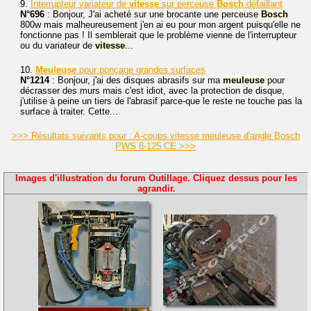
9.
Interrupteur variateur de
vitesse
sur perceuse
Bosch
défaillant
N°696
: Bonjour, J'ai acheté sur une brocante une perceuse
Bosch
800w mais malheureusement j'en ai eu pour mon argent puisqu'elle ne
fonctionne pas ! Il semblerait que le problème vienne de l'interrupteur
ou du variateur de
vitesse
...
10.
Meuleuse
pour ponçage grandes surfaces
N°1214
: Bonjour, j'ai des disques abrasifs sur ma
meuleuse
pour
décrasser des murs mais c'est idiot, avec la protection de disque,
j'utilise à peine un tiers de l'abrasif parce-que le reste ne touche pas la
surface à traiter. Cette...
>>> Résultats suivants pour : A-coups vitesse meuleuse d'angle Bosch
PWS 8-125 CE >>>
Images d'illustration du forum Outillage. Cliquez dessus pour les
agrandir.