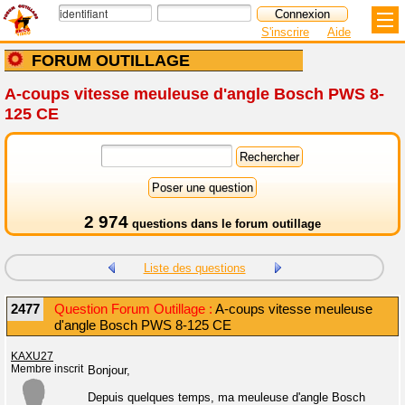
S'inscrire
Aide
FORUM OUTILLAGE
A-coups vitesse meuleuse d'angle Bosch PWS 8-
125 CE
2 974
questions dans le
forum outillage
Liste des questions
2477
Question Forum Outillage :
A-coups vitesse meuleuse
d'angle Bosch PWS 8-125 CE
KAXU27
Membre inscrit
Bonjour,
Depuis quelques temps, ma meuleuse d'angle Bosch