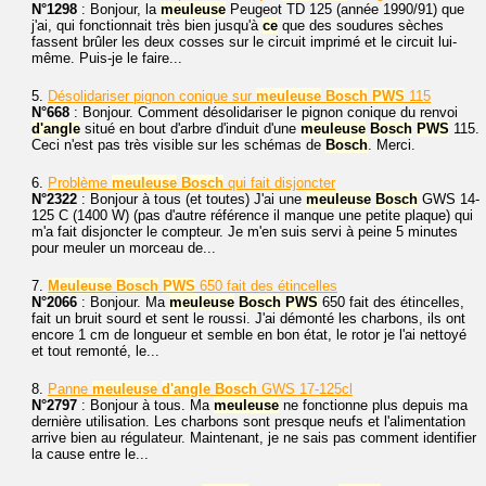
N°1298
: Bonjour, la
meuleuse
Peugeot TD 125 (année 1990/91) que
j'ai, qui fonctionnait très bien jusqu'à
ce
que des soudures sèches
fassent brûler les deux cosses sur le circuit imprimé et le circuit lui-
même. Puis-je le faire...
5.
Désolidariser pignon conique sur
meuleuse
Bosch
PWS
115
N°668
: Bonjour. Comment désolidariser le pignon conique du renvoi
d'angle
situé en bout d'arbre d'induit d'une
meuleuse
Bosch
PWS
115.
Ceci n'est pas très visible sur les schémas de
Bosch
. Merci.
6.
Problème
meuleuse
Bosch
qui fait disjoncter
N°2322
: Bonjour à tous (et toutes) J'ai une
meuleuse
Bosch
GWS 14-
125 C (1400 W) (pas d'autre référence il manque une petite plaque) qui
m'a fait disjoncter le compteur. Je m'en suis servi à peine 5 minutes
pour meuler un morceau de...
7.
Meuleuse
Bosch
PWS
650 fait des étincelles
N°2066
: Bonjour. Ma
meuleuse
Bosch
PWS
650 fait des étincelles,
fait un bruit sourd et sent le roussi. J'ai démonté les charbons, ils ont
encore 1 cm de longueur et semble en bon état, le rotor je l'ai nettoyé
et tout remonté, le...
8.
Panne
meuleuse
d'angle
Bosch
GWS 17-125cl
N°2797
: Bonjour à tous. Ma
meuleuse
ne fonctionne plus depuis ma
dernière utilisation. Les charbons sont presque neufs et l'alimentation
arrive bien au régulateur. Maintenant, je ne sais pas comment identifier
la cause entre le...