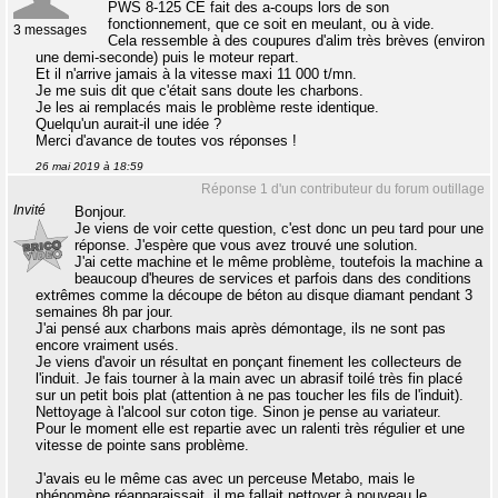
PWS 8-125 CE fait des a-coups lors de son
fonctionnement, que ce soit en meulant, ou à vide.
3 messages
Cela ressemble à des coupures d'alim très brèves (environ
une demi-seconde) puis le moteur repart.
Et il n'arrive jamais à la vitesse maxi 11 000 t/mn.
Je me suis dit que c'était sans doute les charbons.
Je les ai remplacés mais le problème reste identique.
Quelqu'un aurait-il une idée ?
Merci d'avance de toutes vos réponses !
26 mai 2019 à 18:59
Réponse 1 d'un contributeur du forum outillage
Invité
Bonjour.
Je viens de voir cette question, c'est donc un peu tard pour une
réponse. J'espère que vous avez trouvé une solution.
J'ai cette machine et le même problème, toutefois la machine a
beaucoup d'heures de services et parfois dans des conditions
extrêmes comme la découpe de béton au disque diamant pendant 3
semaines 8h par jour.
J'ai pensé aux charbons mais après démontage, ils ne sont pas
encore vraiment usés.
Je viens d'avoir un résultat en ponçant finement les collecteurs de
l'induit. Je fais tourner à la main avec un abrasif toilé très fin placé
sur un petit bois plat (attention à ne pas toucher les fils de l'induit).
Nettoyage à l'alcool sur coton tige. Sinon je pense au variateur.
Pour le moment elle est repartie avec un ralenti très régulier et une
vitesse de pointe sans problème.
J'avais eu le même cas avec un perceuse Metabo, mais le
phénomène réapparaissait, il me fallait nettoyer à nouveau le