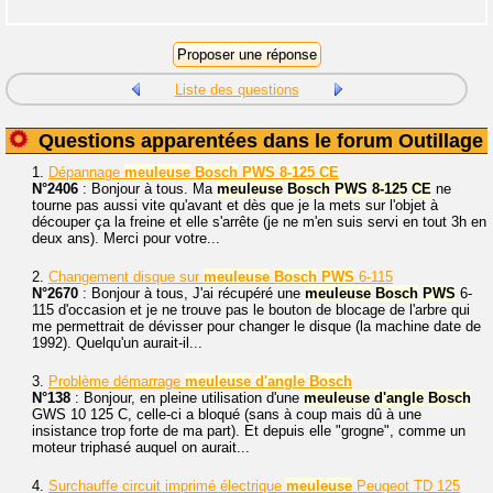
Liste des questions
Questions apparentées dans le forum Outillage
1.
Dépannage
meuleuse
Bosch
PWS
8-125
CE
N°2406
: Bonjour à tous. Ma
meuleuse
Bosch
PWS
8-125
CE
ne
tourne pas aussi vite qu'avant et dès que je la mets sur l'objet à
découper ça la freine et elle s'arrête (je ne m'en suis servi en tout 3h en
deux ans). Merci pour votre...
2.
Changement disque sur
meuleuse
Bosch
PWS
6-115
N°2670
: Bonjour à tous, J'ai récupéré une
meuleuse
Bosch
PWS
6-
115 d'occasion et je ne trouve pas le bouton de blocage de l'arbre qui
me permettrait de dévisser pour changer le disque (la machine date de
1992). Quelqu'un aurait-il...
3.
Problème démarrage
meuleuse
d'angle
Bosch
N°138
: Bonjour, en pleine utilisation d'une
meuleuse
d'angle
Bosch
GWS 10 125 C, celle-ci a bloqué (sans à coup mais dû à une
insistance trop forte de ma part). Et depuis elle "grogne", comme un
moteur triphasé auquel on aurait...
4.
Surchauffe circuit imprimé électrique
meuleuse
Peugeot TD 125