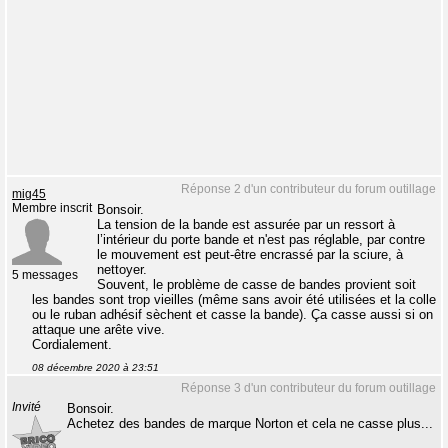
Réponse 2 d'un contributeur du forum outillage
mig45
Membre inscrit
Bonsoir.
La tension de la bande est assurée par un ressort à
l’intérieur du porte bande et n'est pas réglable, par contre
le mouvement est peut-être encrassé par la sciure, à
nettoyer.
5 messages
Souvent, le problème de casse de bandes provient soit
les bandes sont trop vieilles (même sans avoir été utilisées et la colle
ou le ruban adhésif sèchent et casse la bande). Ça casse aussi si on
attaque une arête vive.
Cordialement.
08 décembre 2020 à 23:51
Réponse 3 d'un contributeur du forum outillage
Invité
Bonsoir.
Achetez des bandes de marque Norton et cela ne casse plus...