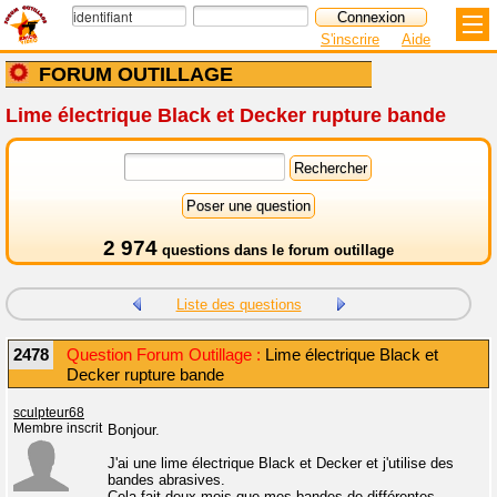
S'inscrire
Aide
FORUM OUTILLAGE
Lime électrique Black et Decker rupture bande
2 974
questions dans le
forum outillage
Liste des questions
2478
Question Forum Outillage :
Lime électrique Black et
Decker rupture bande
sculpteur68
Membre inscrit
Bonjour.
J'ai une lime électrique Black et Decker et j'utilise des
bandes abrasives.
Cela fait deux mois que mes bandes de différentes