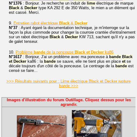
N°1376
: Bonjour. Je recherche un induit de
lime
électrique de marque
Black
&
Decker
type KA 292 E de 350 Watts, le mien a un élément qui
est cassé. Merci.
9.
Entretien rabot électrique
Black
&
Decker
N°37
: Ayant égaré la documentation technique, je m'interroge sur la
façon la plus commode pour changer la courroie crantée d'entraînement
sur un rabot électrique
Black
&
Decker
KW 713, sachant qu'il n'y a pas
de galet tenseur.
10.
Problème
bande
de la ponceuse
Black
et
Decker
ka86
N°1617
: Bonjour, J'ai un problème avec ma ponceuse à
bande
Black
et
Decker
ka86 : la
bande
se sauve, elle ne tient plus en place
et
se
décale toujours d'un côté de la ponceuse. Le centrage de la
bande
est
censé se faire...
>>> Résultats suivants pour : Lime électrique Black et Decker rupture
bande >>>
Images d'illustration du forum Outillage. Cliquez dessus pour les
agrandir.