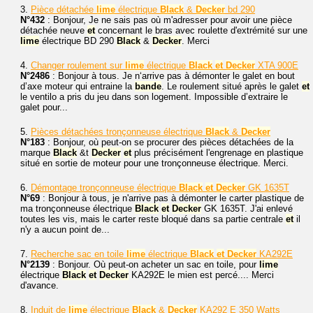
3.
Pièce détachée
lime
électrique
Black
&
Decker
bd 290
N°432
: Bonjour, Je ne sais pas où m'adresser pour avoir une pièce
détachée neuve
et
concernant le bras avec roulette d'extrémité sur une
lime
électrique BD 290
Black
&
Decker
. Merci
4.
Changer roulement sur
lime
électrique
Black
et
Decker
XTA 900E
N°2486
: Bonjour à tous. Je n‘arrive pas à démonter le galet en bout
d’axe moteur qui entraine la
bande
. Le roulement situé après le galet
et
le ventilo a pris du jeu dans son logement. Impossible d’extraire le
galet pour...
5.
Pièces détachées tronçonneuse électrique
Black
&
Decker
N°183
: Bonjour, où peut-on se procurer des pièces détachées de la
marque
Black
&t
Decker
et
plus précisément l'engrenage en plastique
situé en sortie de moteur pour une tronçonneuse électrique. Merci.
6.
Démontage tronçonneuse électrique
Black
et
Decker
GK 1635T
N°69
: Bonjour à tous, je n'arrive pas à démonter le carter plastique de
ma tronçonneuse électrique
Black
et
Decker
GK 1635T. J'ai enlevé
toutes les vis, mais le carter reste bloqué dans sa partie centrale
et
il
n'y a aucun point de...
7.
Recherche sac en toile
lime
électrique
Black
et
Decker
KA292E
N°2139
: Bonjour. Où peut-on acheter un sac en toile, pour
lime
électrique
Black
et
Decker
KA292E le mien est percé.... Merci
d'avance.
8.
Induit de
lime
électrique
Black
&
Decker
KA292 E 350 Watts