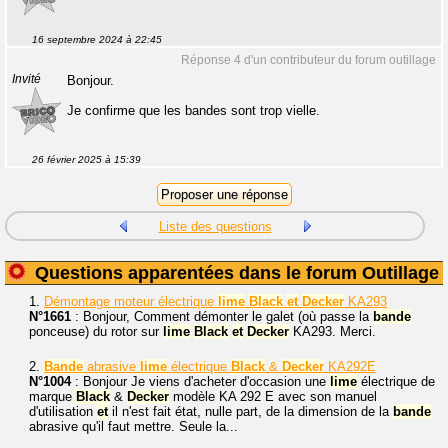
16 septembre 2024 à 22:45
Réponse 4 d'un contributeur du forum outillage
Invité
Bonjour.
Je confirme que les bandes sont trop vielle.
26 février 2025 à 15:39
Liste des questions
Questions apparentées dans le forum Outillage
1.
Démontage moteur électrique
lime
Black
et
Decker
KA293
N°1661
: Bonjour, Comment démonter le galet (où passe la
bande
ponceuse) du rotor sur
lime
Black
et
Decker
KA293. Merci.
2.
Bande
abrasive
lime
électrique
Black
&
Decker
KA292E
N°1004
: Bonjour Je viens d'acheter d'occasion une
lime
électrique de
marque
Black
&
Decker
modèle KA 292 E avec son manuel
d'utilisation
et
il n'est fait état, nulle part, de la dimension de la
bande
abrasive qu'il faut mettre. Seule la...