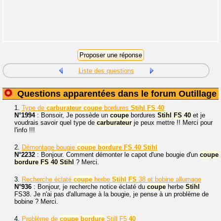
Liste des questions
Questions apparentées dans le forum Outillage
1.
Type de
carburateur
coupe
bordures
Stihl
FS
40
N°1994
: Bonsoir, Je possède un
coupe
bordures
Stihl
FS
40
et je
voudrais savoir quel type de
carburateur
je peux mettre !! Merci pour
l'info !!!
2.
Démontage bougie
coupe
bordure
FS
40
Stihl
N°2232
: Bonjour. Comment démonter le capot d'une bougie d'un
coupe
bordure
FS
40
Stihl
? Merci.
3.
Recherche éclaté
coupe
herbe
Stihl
FS
38 et bobine allumage
N°936
: Bonjour, je recherche notice éclaté du
coupe
herbe
Stihl
FS38. Je n'ai pas d'allumage à la bougie, je pense à un problème de
bobine ? Merci.
4.
Problème de
coupe
bordure
Still F5
40