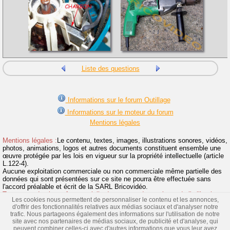
Liste des questions
Informations sur le forum Outillage
Informations sur le moteur du forum
Mentions légales
Mentions légales :
Le contenu, textes, images, illustrations sonores, vidéos,
photos, animations, logos et autres documents constituent ensemble une
œuvre protégée par les lois en vigueur sur la propriété intellectuelle (article
L.122-4).
Aucune exploitation commerciale ou non commerciale même partielle des
données qui sont présentées sur ce site ne pourra être effectuée sans
l'accord préalable et écrit de la SARL Bricovidéo.
Toute reproduction même partielle du contenu de ce site et de l'utilisation
Les cookies nous permettent de personnaliser le contenu et les annonces,
de la marque Bricovidéo sans autorisation sont interdites et donneront suite
d'offrir des fonctionnalités relatives aux médias sociaux et d'analyser notre
à des poursuites.
>> Lire la suite
trafic. Nous partageons également des informations sur l'utilisation de notre
site avec nos partenaires de médias sociaux, de publicité et d'analyse, qui
Vidéos
|
Location Outillage
|
Liens
|
Tout l'outillage
|
peuvent combiner celles-ci avec d'autres informations que vous leur avez