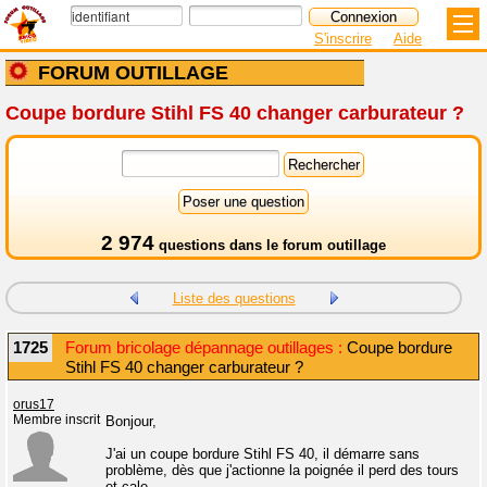
S'inscrire
Aide
FORUM OUTILLAGE
Coupe bordure Stihl FS 40 changer carburateur ?
2 974
questions dans le
forum outillage
Liste des questions
1725
Forum bricolage dépannage outillages :
Coupe bordure
Stihl FS 40 changer carburateur ?
orus17
Membre inscrit
Bonjour,
J'ai un coupe bordure Stihl FS 40, il démarre sans
problème, dès que j'actionne la poignée il perd des tours
et cale.