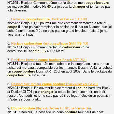
N°1549
: Bonjour Comment démonter la tête de mon
coupe
bordure
de marque Still modèle F5
40
car je veux la
changer
et je n'arrive pas
à la dévisser.
5.
Démonter
coupe
bordure
Black et Decker ST5530
N°2572
: Bonjour. Qui pourrait me dire comment démonter la tête du
coupe
fil pour pouvoir remplacer la bobine de fil par un 6 lames que j'ai
acheté sur internet ? Je ne suis pas un grand bricoleur mais là je ne
vois vraiment pas...
6.
Réglage
carburateur
débroussailleuse
Stihl
FS
400
N°1523
: Bonjour Comment régler un
carburateur
d'une
débroussailleuse
Stihl
FS
400 ? Merci
7.
Problème batterie
coupe
bordure
Bosch ART 26LI
N°1834
: Bonjour à tous, Je recherche une incompréhension sur mon
achat qui me parait compatible sur les manuels Bosch. Voilà j'ai acheté
un
coupe
bordure
Bosch ART 26LI en août 2009. Dans le package du
coupe
bordure
il y a une...
8.
Ressort bloc moteur
coupe
bordure
Black&Decker GL701
N°2404
: Bonjour. En ouvrant le bloc moteur du
coupe
bordures Black
et Decker GL701 pour
changer
la courroie d'entrainement, un petit
ressort "est sorti" et je ne sais pas où il se loge :( Quelqu'un pourrait-il
m'aider s'il vous plaît...
9.
Coupe
bordure
Black & Decker GL701 ne tourne plus
N°1311
: Bonjour, Je possède un coup
bordure
tout neuf de chez