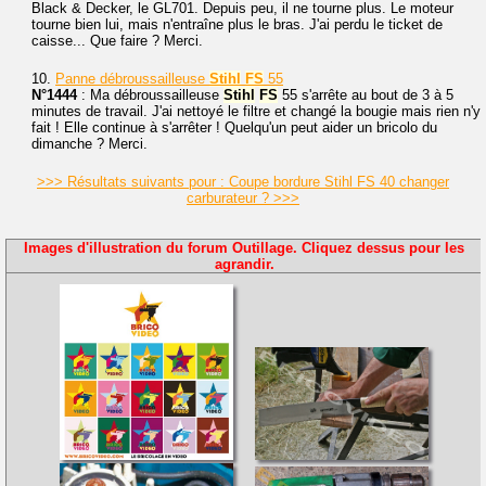
Black & Decker, le GL701. Depuis peu, il ne tourne plus. Le moteur
tourne bien lui, mais n'entraîne plus le bras. J'ai perdu le ticket de
caisse... Que faire ? Merci.
10.
Panne débroussailleuse
Stihl
FS
55
N°1444
: Ma débroussailleuse
Stihl
FS
55 s'arrête au bout de 3 à 5
minutes de travail. J'ai nettoyé le filtre et changé la bougie mais rien n'y
fait ! Elle continue à s'arrêter ! Quelqu'un peut aider un bricolo du
dimanche ? Merci.
>>> Résultats suivants pour : Coupe bordure Stihl FS 40 changer
carburateur ? >>>
Images d'illustration du forum Outillage. Cliquez dessus pour les
agrandir.