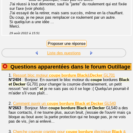
J'ai réussi à tout démonter, sauf la "jante" du roulement qui est fixée
sur l'axe (voir photo).
J'ai essayé de la retirer, mais sans succès, même en la chauffant.
Du coup, je ne peux pas remplacer ce roulement par un autre.
Si quelqu'un a une idée ...
Merci.
29 août 2022 à 15:51
Liste des questions
Questions apparentées dans le forum Outillage
1.
Ressort bloc moteur
coupe
bordure
Black
&
Decker
GL701
N°2404
: Bonjour. En ouvrant le bloc moteur du
coupe
bordures
Black
et
Decker
GL701 pour changer la courroie d'entrainement, un petit
ressort "est sorti"
et
je ne sais pas où il se loge :( Quelqu'un pourrait-il
m'aider s'il vous plaît...
2.
Comment ouvrir un
coupe
bordure
Black
et
Decker
GL540
N°2663
: Bonjour. Mon
coupe
bordure
Black
et
Decker
GL540 a des
faux contacts, il ne tourne plus, aucun bruit, j'essaie de l'ouvrir mais ça
bloque au bout avec la partie protection qui ne bouge pas, je ne vois
pas de vis, j'en ai enlevé...
3.
Cherche courroie crantée pour
coupe
bordure
électrique
Black
&