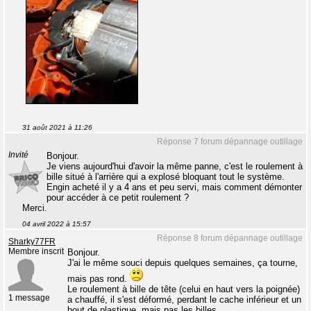
31 août 2021 à 11:26
Réponse 7 forum dépannage outillage
Invité
Bonjour.
Je viens aujourd'hui d'avoir la même panne, c'est le roulement à
bille situé à l'arrière qui a explosé bloquant tout le système.
Engin acheté il y a 4 ans et peu servi, mais comment démonter
pour accéder à ce petit roulement ?
Merci.
04 avril 2022 à 15:57
Réponse 8 forum dépannage outillage
Sharky77FR
Membre inscrit
Bonjour.
J'ai le même souci depuis quelques semaines, ça tourne,
mais pas rond.
Le roulement à bille de tête (celui en haut vers la poignée)
1 message
a chauffé, il s'est déformé, perdant le cache inférieur et un
bout de plastique, mais pas les billes.