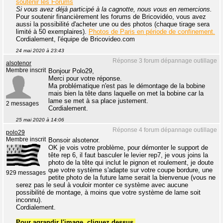
soutenir les Forums
Si vous avez déjà participé à la cagnotte, nous vous en remercions.
Pour soutenir financièrement les forums de Bricovidéo, vous avez
aussi la possibilité d'acheter une ou des photos (chaque tirage sera
limité à 50 exemplaires).
Photos de Paris en période de confinement.
Cordialement, l'équipe de Bricovideo.com
24 mai 2020 à 23:43
Réponse 3 forum dépannage outillage
alsotenor
Membre inscrit
Bonjour Polo29,
Merci pour votre réponse.
Ma problématique n'est pas le démontage de la bobine
mais bien la tête dans laquelle on met la bobine car la
lame se met à sa place justement.
2 messages
Cordialement.
25 mai 2020 à 14:06
Réponse 4 forum dépannage outillage
polo29
Membre inscrit
Bonsoir alsotenor.
OK je vois votre problème, pour démonter le support de
tête rep 6, il faut basculer le levier rep7, je vous joins la
photo de la tête qui inclut le pignon et roulement, je doute
que votre système s'adapte sur votre coupe bordure, une
929 messages
petite photo de la future lame serait la bienvenue (vous ne
serez pas le seul à vouloir monter ce système avec aucune
possibilité de montage, à moins que votre système de lame soit
inconnu).
Cordialement.
Pour agrandir l'image, cliquez dessus.