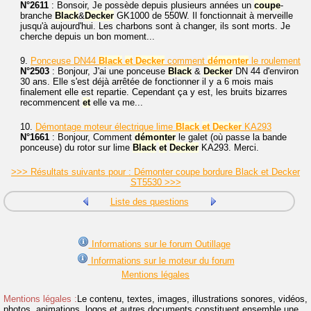
N°2611
: Bonsoir, Je possède depuis plusieurs années un
coupe
-
branche
Black
&
Decker
GK1000 de 550W. Il fonctionnait à merveille
jusqu'à aujourd'hui. Les charbons sont à changer, ils sont morts. Je
cherche depuis un bon moment...
9.
Ponceuse DN44
Black
et
Decker
comment
démonter
le roulement
N°2503
: Bonjour, J'ai une ponceuse
Black
&
Decker
DN 44 d'environ
30 ans. Elle s'est déjà arrêtée de fonctionner il y a 6 mois mais
finalement elle est repartie. Cependant ça y est, les bruits bizarres
recommencent
et
elle va me...
10.
Démontage moteur électrique lime
Black
et
Decker
KA293
N°1661
: Bonjour, Comment
démonter
le galet (où passe la bande
ponceuse) du rotor sur lime
Black
et
Decker
KA293. Merci.
>>> Résultats suivants pour : Démonter coupe bordure Black et Decker
ST5530 >>>
Liste des questions
Informations sur le forum Outillage
Informations sur le moteur du forum
Mentions légales
Mentions légales :
Le contenu, textes, images, illustrations sonores, vidéos,
photos, animations, logos et autres documents constituent ensemble une