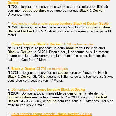
Decker
N°705
: Bonjour, Je cherche une courroie crantée référence 827855
pour mon
coupe
bordure
électrique de marque
Black
&
Decker
.
D'avance, merci.
4.
Recherche mode emploi
coupe
bordure
Black
et
Decker
GL565
N°750
: Bonjour, Je recherche le mode d'emploi d'un
coupe
-
bordure
Black
et
Decker
GL565. Surtout pour savoir comment recharger le fil.
Merci.
5.
Coupe
bordure
Black
&
Decker
GL701 ne tourne plus
N°1311
: Bonjour, Je possède un coup
bordure
tout neuf de chez
Black
&
Decker
, le GL701. Depuis peu, il ne tourne plus. Le moteur
tourne bien lui, mais n'entraîne plus le bras. J'ai perdu le ticket de
caisse... Que faire ? Merci.
6.
Black
&
Decker
GL701 ne tourne pas
N°1721
: Bonjour, Je possède un
coupe
bordures électrique Rotofil
Black
&
Decker
GL701
et
quand je l'allume, cela ne tourne pas. Savez-
vous d’où cela peut provenir ? Merci.
7.
Démontage tête
coupe
-
bordure
Black
et
Decker
N°2834
: Bonjour à tous. Impossible de
démonter
la tête de mon
coupe
-
bordure
malgré le schéma de Polo29 ! Il s'agit du
Black
et
Decker
GLC3630L20-QW
coupe
-bordures sans fil 2 vitesses. J'ai bien
retiré toutes les vis mais...
8.
Balai charbon
coupe
-branche
Black
&
Decker
GK1000