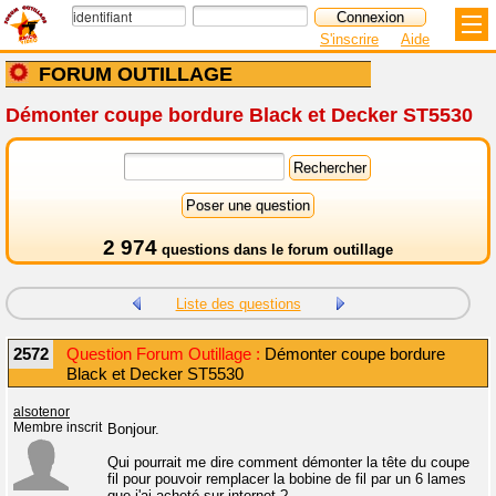
S'inscrire
Aide
FORUM OUTILLAGE
Démonter coupe bordure Black et Decker ST5530
2 974
questions dans le
forum outillage
Liste des questions
2572
Question Forum Outillage :
Démonter coupe bordure
Black et Decker ST5530
alsotenor
Membre inscrit
Bonjour.
Qui pourrait me dire comment démonter la tête du coupe
fil pour pouvoir remplacer la bobine de fil par un 6 lames
que j'ai acheté sur internet ?