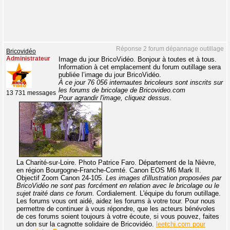
Réponse 2 forum dépannage outillage
Bricovidéo
Administrateur
Image du jour BricoVidéo. Bonjour à toutes et à tous.
Information à cet emplacement du forum outillage sera
publiée l’image du jour BricoVidéo.
À ce jour 76 056 internautes bricoleurs sont inscrits sur
les forums de bricolage de Bricovideo.com
13 731 messages
Pour agrandir l'image, cliquez dessus
.
La Charité-sur-Loire. Photo Patrice Faro. Département de la Nièvre,
en région Bourgogne-Franche-Comté. Canon EOS M6 Mark II.
Objectif Zoom Canon 24-105.
Les images d'illustration proposées par
BricoVidéo ne sont pas forcément en relation avec le bricolage ou le
sujet traité dans ce forum.
Cordialement. L'équipe du forum outillage.
Les forums vous ont aidé, aidez les forums à votre tour. Pour nous
permettre de continuer à vous répondre, que les acteurs bénévoles
de ces forums soient toujours à votre écoute, si vous pouvez, faites
un don sur la cagnotte solidaire de Bricovidéo.
leetchi.com pour