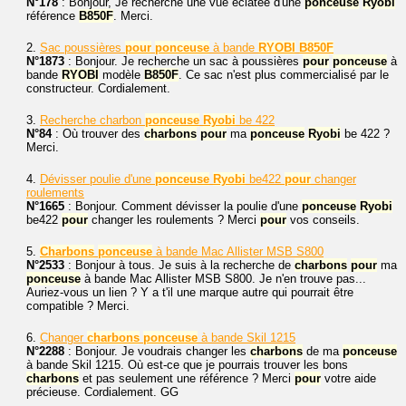
N°178
: Bonjour, Je recherche une vue éclatée d'une
ponceuse
Ryobi
référence
B850F
. Merci.
2.
Sac poussières
pour
ponceuse
à bande
RYOBI
B850F
N°1873
: Bonjour. Je recherche un sac à poussières
pour
ponceuse
à
bande
RYOBI
modèle
B850F
. Ce sac n'est plus commercialisé par le
constructeur. Cordialement.
3.
Recherche charbon
ponceuse
Ryobi
be 422
N°84
: Où trouver des
charbons
pour
ma
ponceuse
Ryobi
be 422 ?
Merci.
4.
Dévisser poulie d'une
ponceuse
Ryobi
be422
pour
changer
roulements
N°1665
: Bonjour. Comment dévisser la poulie d'une
ponceuse
Ryobi
be422
pour
changer les roulements ? Merci
pour
vos conseils.
5.
Charbons
ponceuse
à bande Mac Allister MSB S800
N°2533
: Bonjour à tous. Je suis à la recherche de
charbons
pour
ma
ponceuse
à bande Mac Allister MSB S800. Je n'en trouve pas...
Auriez-vous un lien ? Y a t'il une marque autre qui pourrait être
compatible ? Merci.
6.
Changer
charbons
ponceuse
à bande Skil 1215
N°2288
: Bonjour. Je voudrais changer les
charbons
de ma
ponceuse
à bande Skil 1215. Où est-ce que je pourrais trouver les bons
charbons
et pas seulement une référence ? Merci
pour
votre aide
précieuse. Cordialement. GG