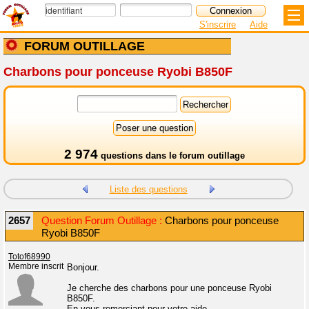
S'inscrire
Aide
FORUM OUTILLAGE
Charbons pour ponceuse Ryobi B850F
2 974
questions dans le
forum outillage
Liste des questions
2657
Question Forum Outillage :
Charbons pour ponceuse
Ryobi B850F
Totof68990
Membre inscrit
Bonjour.
Je cherche des charbons pour une ponceuse Ryobi
B850F.
En vous remerciant pour votre aide.