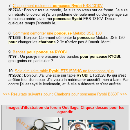
7.
Changement roulement
ponceuse
Ryobi
EBS-1310V
N°2746
: Bonjour tout le monde, Je suis nouveau sur ce forum. Je suis
un retraité bricoleur et j'ai un problème de roulement ou d'engrenage sur
le rouleau arrière avec ma
ponceuse
Ryobi
EBS-1310V. Depuis
quelques temps j'entends le...
8.
Comment démonter une
ponceuse
Metabo DSE 130
N°1886
: Bonjour, Comment démonter la
ponceuse
Metabo DSE 130
pour
changer les
charbons
? Je n'arrive pas à l'ouvrir. Merci.
9.
Bandes
pour
ponceuse
RYOBI
N°97
: Où puis-je me procurer des bandes
pour
ponceuse
RYOBI
,
gros grains en particulier ?
10.
Scie circulaire table
Ryobi
ETS1526HG ne fonctionne plus
N°2602
: Bonjour. J'ai une scie sur table
RYOBI
ETS1526HG qui s'est
arrêtée tout d'un coup. J'ai voulu la redémarrer aussitôt, rien à faire. Par
contre j'ai essayé le lendemain, et là elle a démarré et s'est arrêtée...
>>> Résultats suivants pour : Charbons pour ponceuse Ryobi B850F >>>
Images d'illustration du forum Outillage. Cliquez dessus pour les
agrandir.