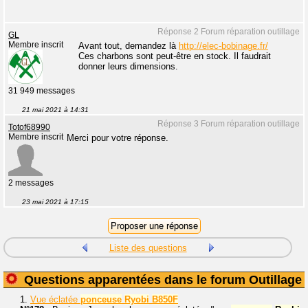
Réponse 2 Forum réparation outillage
GL
Membre inscrit
Avant tout, demandez là
http://elec-bobinage.fr/
Ces charbons sont peut-être en stock. Il faudrait
donner leurs dimensions.
31 949 messages
21 mai 2021 à 14:31
Réponse 3 Forum réparation outillage
Totof68990
Membre inscrit
Merci pour votre réponse.
2 messages
23 mai 2021 à 17:15
Liste des questions
Questions apparentées dans le forum Outillage
1.
Vue éclatée
ponceuse
Ryobi
B850F