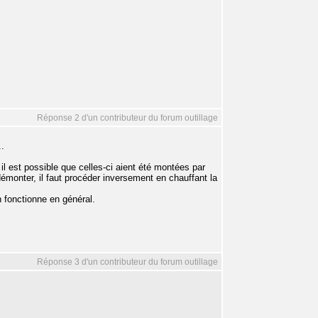
Réponse 2 d'un contributeur du forum outillage
..
 il est possible que celles-ci aient été montées par
émonter, il faut procéder inversement en chauffant la
 fonctionne en général.
Réponse 3 d'un contributeur du forum outillage