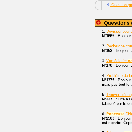
Question pr
Questions 
1.
Dévisser pouli
N°1665
: Bonjour
2.
Recherche cou
N°162
: Bonjour, 
3.
Vue éclatée
p
N°178
: Bonjour, 
4.
Problème de br
N°1375
: Bonjour
mais pas tout le 
5.
Trouver pièce 
N°227
: Suite au
fabriqué par le c
6.
Ponceuse
DN4
N°2503
: Bonjour,
est repartie. Cep