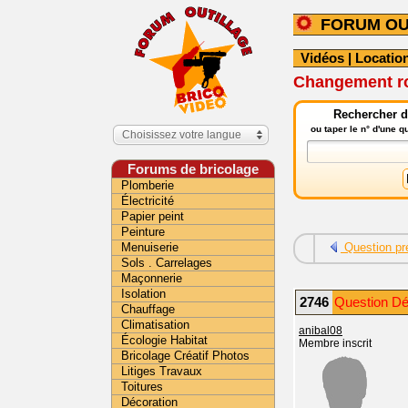
FORUM OU
Vidéos
|
Location
Changement r
Rechercher da
ou taper le n° d'une 
Choisissez votre langue
Forums de bricolage
Plomberie
Électricité
Papier peint
Peinture
Menuiserie
Question pr
Sols . Carrelages
Maçonnerie
Isolation
2746
Question Dé
Chauffage
Climatisation
anibal08
Écologie Habitat
Membre inscrit
Bricolage Créatif Photos
Litiges Travaux
Toitures
Décoration