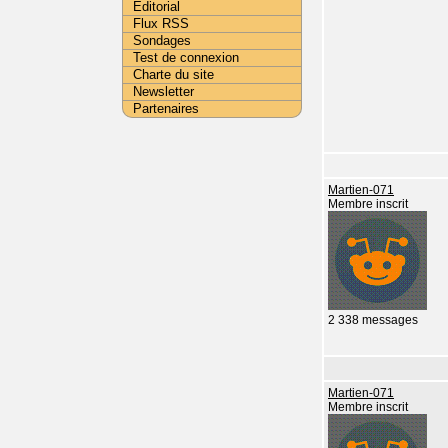
Editorial
Flux RSS
Sondages
Test de connexion
Charte du site
Newsletter
Partenaires
Martien-071
Membre inscrit
2 338 messages
Martien-071
Membre inscrit