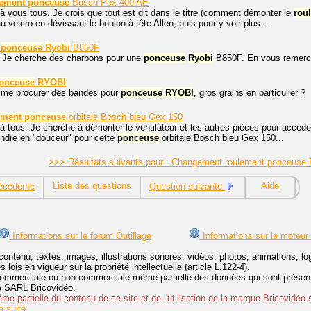
lement
ponceuse
Bosch Pex 400 AE
à vous tous. Je crois que tout est dit dans le titre (comment démonter le
rou
 velcro en dévissant le boulon à tête Allen, puis pour y voir plus...
r
ponceuse
Ryobi
B850F
. Je cherche des charbons pour une
ponceuse
Ryobi
B850F. En vous remercia
onceuse
RYOBI
e me procurer des bandes pour
ponceuse
RYOBI
, gros grains en particulier ?
ement
ponceuse
orbitale Bosch bleu Gex 150
à tous. Je cherche à démonter le ventilateur et les autres pièces pour accéd
dre en "douceur" pour cette
ponceuse
orbitale Bosch bleu Gex 150...
>>> Résultats suivants pour : Changement roulement ponceus
Liste des questions
Aide
écédente
Question suivante
Informations sur le forum Outillage
Informations sur le moteur
contenu, textes, images, illustrations sonores, vidéos, photos, animations, 
lois en vigueur sur la propriété intellectuelle (article L.122-4).
ommerciale ou non commerciale même partielle des données qui sont présenté
 la SARL Bricovidéo.
e partielle du contenu de ce site et de l'utilisation de la marque Bricovidéo 
 suite