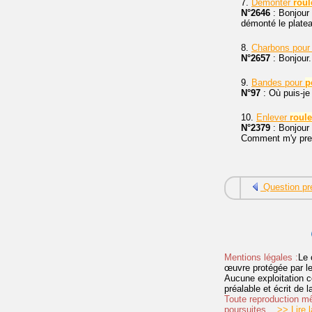
7.
Démonter
rou
N°2646
: Bonjour 
démonté le plateau
8.
Charbons pou
N°2657
: Bonjour
9.
Bandes pour
p
N°97
: Où puis-j
10.
Enlever
roul
N°2379
: Bonjour 
Comment m'y pren
Question pr
Mentions légales :
Le 
œuvre protégée par les 
Aucune exploitation c
préalable et écrit de
Toute reproduction mêm
poursuites.
>> Lire la