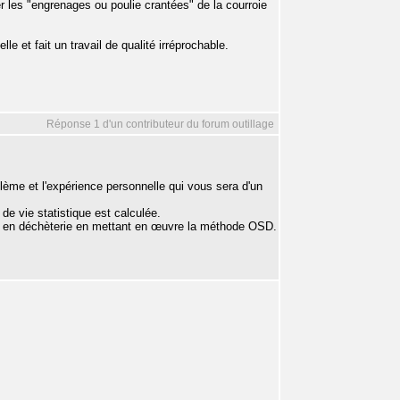
r les "engrenages ou poulie crantées" de la courroie
e et fait un travail de qualité irréprochable.
Réponse 1 d'un contributeur du forum outillage
blème et l'expérience personnelle qui vous sera d'un
de vie statistique est calculée.
ôt en déchèterie en mettant en œuvre la méthode OSD.