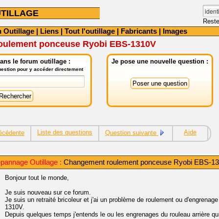
TILLAGE
Reste
 Outillage
|
Liens
|
Tout l'outillage
|
Fabricants
|
Images
oulement ponceuse Ryobi EBS-1310V
ns le forum outillage :
Je pose une nouvelle question :
question pour y accéder directement
Liste des questions
Aide
écédente
Question suivante
pannage Outillage :
Changement roulement ponceuse Ryobi EBS-1
Bonjour tout le monde,
Je suis nouveau sur ce forum.
Je suis un retraité bricoleur et j'ai un problème de roulement ou d'engrena
1310V.
Depuis quelques temps j'entends le ou les engrenages du rouleau arrière qu