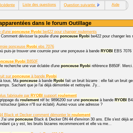
Liste des questions
Aide
écédente
Question suivante
apparentées dans le forum Outillage
e d'une
ponceuse
Ryobi
be422 pour changer roulements
. Comment dévisser la poulie d'une
ponceuse
Ryobi
be422 pour changer les r
rroie ponçeuse
Ryobi
ebs 7076
où puis-je trouver une courroie pour une ponçeuse à bande
RYOBI
EBS 7076 
onceuse
Ryobi
B850F
Je recherche une vue éclatée d'une
ponceuse
Ryobi
référence B850F. Merci.
uit sur
ponceuse
à bande
Ryobi
 à tous, Ma
ponceuse
à bande
Ryobi
fait un bruit bizarre : elle fait un bruit
temps. Sachant que je l'ai déjà démontée et nettoyée. J'y...
plus fabriquée par
RYOBI
support
roulement
 grippage du
roulement
réf bc 9896200 sur une
ponceuse
à bande
RYOBI
B42
onstructeur (pièce n°8 sur éclaté). Auriez-vous une adresse ?
4 Black et Decker comment démonter le
roulement
 J'ai une
ponceuse
Black & Decker DN 44 d'environ 30 ans. Elle s'est déjà arr
endant ça y est, les bruits bizarres recommencent et elle va me...