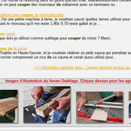
 J'ai monté un dressing dans un grand placard vide. Malheureusement certain
 si on peut
couper
des morceaux
de
mélaminé avec un laminaire ou...
utiliser pour
couper
du polycarbonate
 J'ai une petite machine à lame, je voudrais savoir quelles lames utiliser pour
ant le morceau qu'il me reste 1,80x 0,70 reste galbé et je...
per
miroir
que dois-je utiliser comme outillage pour
couper
du miroir ? Merci.
uper
de
la roche
J'habite en Haute-Savoie, et je voudrais réaliser un petit sauna qui prendrait a
e rocher composerait un mur
de
ce sauna et serait aussi utilisé pour...
>>> Résultats suivants pour : Couper anciens tuyaux de
Images d'illustration du forum Outillage. Cliquez dessus pour les agr