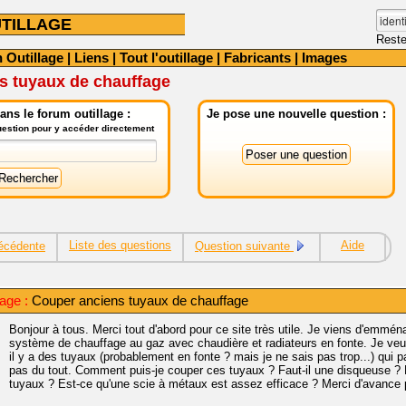
TILLAGE
Reste
 Outillage
|
Liens
|
Tout l'outillage
|
Fabricants
|
Images
s tuyaux de chauffage
ns le forum outillage :
Je pose une nouvelle question :
question pour y accéder directement
Liste des questions
Aide
écédente
Question suivante
lage :
Couper anciens tuyaux de chauffage
Bonjour à tous. Merci tout d'abord pour ce site très utile. Je viens d'emmé
système de chauffage au gaz avec chaudière et radiateurs en fonte. Je veu
il y a des tuyaux (probablement en fonte ? mais je ne sais pas trop...) qui 
pas du tout. Comment puis-je couper ces tuyaux ? Faut-il une disqueuse ? E
tuyaux ? Est-ce qu'une scie à métaux est assez efficace ? Merci d'avance