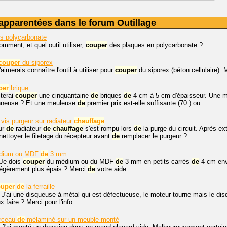
apparentées dans le forum Outillage
s polycarbonate
mment, et quel outil utiliser,
couper
des plaques en polycarbonate ?
couper
du siporex
'aimerais connaître l'outil à utiliser pour
couper
du siporex (béton cellulaire). 
per
brique
terai
couper
une cinquantaine
de
briques
de
4 cm à 5 cm d'épaisseur. Une meu
nneuse ? Et une meuleuse
de
premier prix est-elle suffisante (70 ) ou...
vis purgeur sur radiateur
chauffage
ur
de
radiateur
de
chauffage
s'est rompu lors
de
la purge du circuit. Après ex
nettoyer le filetage du récepteur avant
de
remplacer le purgeur ?
dium ou MDF
de
3 mm
 Je dois
couper
du médium ou du MDF
de
3 mm en petits carrés
de
4 cm env
égèrement plus épais ? Merci
de
votre aide.
ouper
de
la ferraille
 J'ai une disqueuse à métal qui est défectueuse, le moteur tourne mais le di
x faire ? Merci pour l'info.
rceau
de
mélaminé sur un meuble monté