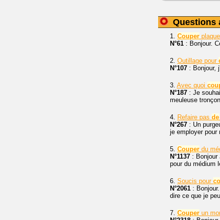
Questions 
1.
Couper
plaque
N°61
: Bonjour. Co
2.
Outillage pour
N°107
: Bonjour, j
3.
Avec quoi
cou
N°187
: Je souhai
meuleuse tronço
4.
Refaire pas
de
N°267
: Un purge
je employer pour 
5.
Couper
du mé
N°1137
: Bonjour
pour du médium l
6.
Soucis pour
c
N°2061
: Bonjour.
dire ce que je peu
7.
Couper
un mo