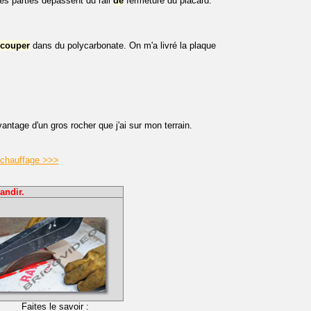
es parties dépassent du rail
de
fermeture du placard.
couper
dans du polycarbonate. On m'a livré la plaque
vantage d'un gros rocher que j'ai sur mon terrain.
 chauffage >>>
andir.
Faites le savoir :