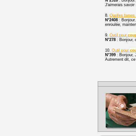
N°2318
: Bonjour.
J'aimerais savoir
8.
Quelles lames 
N°2408
: Bonjour.
enroulée, mainten
9.
Outil pour
cou
N°278
: Bonjour, 
10.
Outil pour
co
N°399
: Bonjour, 
Autrement dit, c