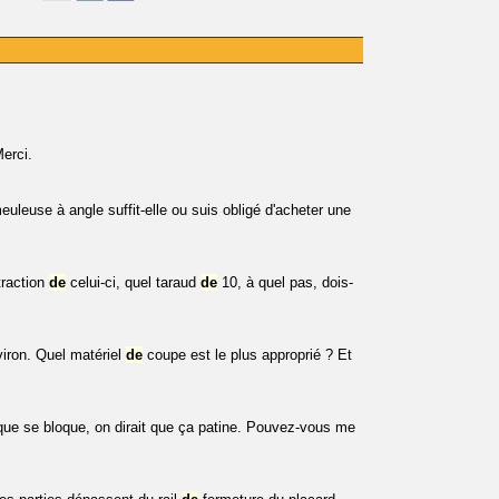
Merci.
leuse à angle suffit-elle ou suis obligé d'acheter une
traction
de
celui-ci, quel taraud
de
10, à quel pas, dois-
iron. Quel matériel
de
coupe est le plus approprié ? Et
sque se bloque, on dirait que ça patine. Pouvez-vous me