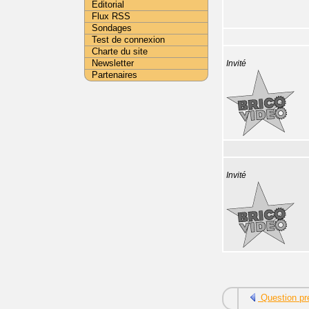
Editorial
Flux RSS
Sondages
Test de connexion
Charte du site
Newsletter
Invité
Partenaires
Invité
Question pr