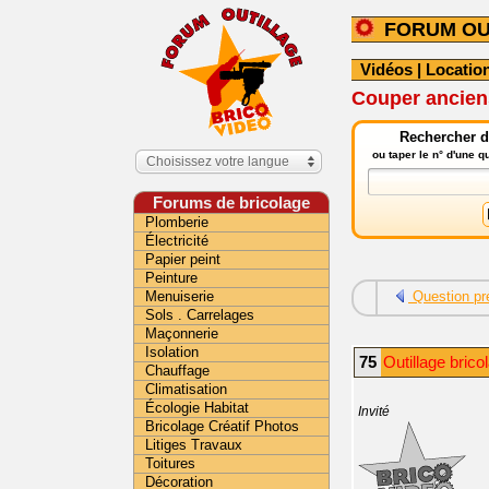
FORUM OU
Vidéos
|
Location
Couper ancien
Rechercher da
ou taper le n° d'une 
Choisissez votre langue
Forums de bricolage
Plomberie
Électricité
Papier peint
Peinture
Menuiserie
Question pr
Sols . Carrelages
Maçonnerie
Isolation
75
Outillage brico
Chauffage
Climatisation
Écologie Habitat
Invité
Bricolage Créatif Photos
Litiges Travaux
Toitures
Décoration