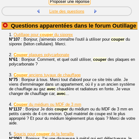
Liste des questions
Questions apparentées dans le forum Outillage
1.
Outillage pour
couper
du siporex
N°107
: Bonjour, j'aimerais connaître l'outil à utiliser pour
couper
du
siporex (béton cellulaire). Merci.
2.
Couper
plaques polycarbonate
N°61
: Bonjour. Comment, et quel outil utiliser,
couper
des plaques en
polycarbonate ?
3.
Couper
anciens tuyaux de chauffage
N°75
: Bonjour à tous. Merci tout d'abord pour ce site très utile. Je
viens d'emménager dans un appartement, où il y a un ancien système
de chauffage au gaz
avec
chaudière et radiateurs en fonte. Je veux
changer de chauffage car,
avec
...
4.
Couper
du médium ou MDF de 3 mm
N°1137
: Bonjour Je dois
couper
du médium ou du MDF de 3 mm en
petits carrés de 4 cm environ. Quel matériel de coupe est le plus
approprié ? Et pour du médium légèrement plus épais ? Merci de votre
aide.
5.
Soucis pour
couper
de la ferraille
N°2061
: Bonjour. J'ai une disqueuse à métal qui est défectueuse, le