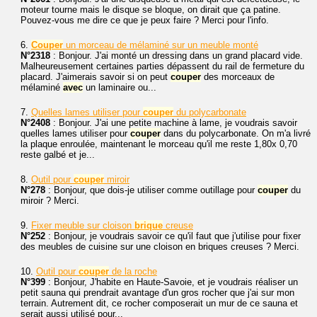
moteur tourne mais le disque se bloque, on dirait que ça patine.
Pouvez-vous me dire ce que je peux faire ? Merci pour l'info.
6.
Couper
un morceau de mélaminé sur un meuble monté
N°2318
: Bonjour. J'ai monté un dressing dans un grand placard vide.
Malheureusement certaines parties dépassent du rail de fermeture du
placard. J'aimerais savoir si on peut
couper
des morceaux de
mélaminé
avec
un laminaire ou...
7.
Quelles lames utiliser pour
couper
du polycarbonate
N°2408
: Bonjour. J'ai une petite machine à lame, je voudrais savoir
quelles lames utiliser pour
couper
dans du polycarbonate. On m'a livré
la plaque enroulée, maintenant le morceau qu'il me reste 1,80x 0,70
reste galbé et je...
8.
Outil pour
couper
miroir
N°278
: Bonjour, que dois-je utiliser comme outillage pour
couper
du
miroir ? Merci.
9.
Fixer meuble sur cloison
brique
creuse
N°252
: Bonjour, je voudrais savoir ce qu'il faut que j'utilise pour fixer
des meubles de cuisine sur une cloison en briques creuses ? Merci.
10.
Outil pour
couper
de la roche
N°399
: Bonjour, J'habite en Haute-Savoie, et je voudrais réaliser un
petit sauna qui prendrait avantage d'un gros rocher que j'ai sur mon
terrain. Autrement dit, ce rocher composerait un mur de ce sauna et
serait aussi utilisé pour...