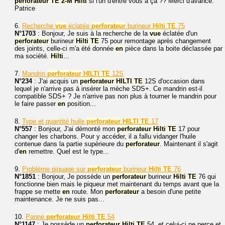
perforateur
TE
2-M
Hilti
si l'un d'entre vous a ça ?? Merci d'avance.
Patrice
6.
Recherche
vue
éclatée
perforateur
burineur
Hilti
TE
75
N°1703
: Bonjour, Je suis à la recherche de la
vue
éclatée d'un
perforateur
burineur
Hilti
TE
75 pour remontage après changement
des joints, celle-ci m'a été donnée
en
pièce dans la boite déclassée par
ma société.
Hilti
...
7.
Mandrin
perforateur
HILTI
TE
12S
N°234
: J'ai acquis un
perforateur
HILTI
TE
12S d'occasion dans
lequel je n'arrive pas à insérer la mèche SDS+. Ce mandrin est-il
compatible SDS+ ? Je n'arrive pas non plus à tourner le mandrin pour
le faire passer
en
position...
8.
Type et quantité huile
perforateur
HILTI
TE
17
N°557
: Bonjour, J'ai démonté mon
perforateur
Hilti
TE
17 pour
changer les charbons. Pour y accéder, il a fallu vidanger l'huile
contenue dans la partie supérieure du
perforateur
. Maintenant il s'agit
d'
en
remettre. Quel est le type...
9.
Problème piquage sur
perforateur
burineur
Hilti
TE
76
N°1851
: Bonjour, Je possède un
perforateur
burineur
Hilti
TE
76 qui
fonctionne bien mais le piqueur met maintenant du temps avant que la
frappe se mette
en
route. Mon
perforateur
a besoin d'une petite
maintenance. Je ne suis pas...
10.
Panne
perforateur
Hilti
TE
54
N°1147
: Je possède un
perforateur
Hilti
TE
54, et celui-ci ne perce et