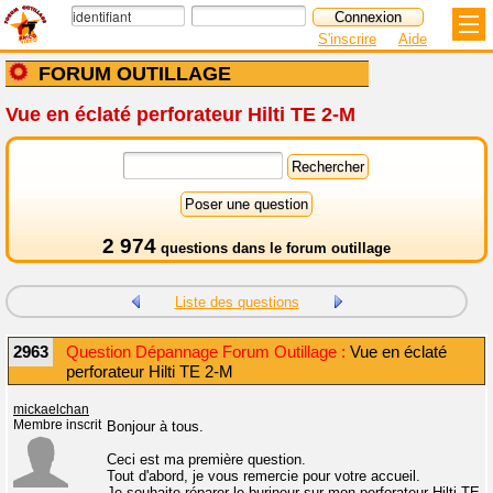
S'inscrire
Aide
FORUM OUTILLAGE
Vue en éclaté perforateur Hilti TE 2-M
2 974
questions dans le
forum outillage
Liste des questions
2963
Question Dépannage Forum Outillage :
Vue en éclaté
perforateur Hilti TE 2-M
mickaelchan
Membre inscrit
Bonjour à tous.
Ceci est ma première question.
Tout d'abord, je vous remercie pour votre accueil.
Je souhaite réparer le burineur sur mon perforateur Hilti TE