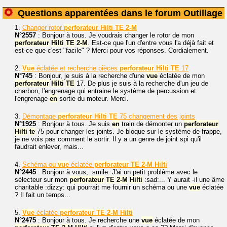
Questions apparentées dans le forum Outillage
1.
Changer rotor
perforateur
Hilti
TE
2-M
N°2557
: Bonjour à tous. Je voudrais changer le rotor de mon
perforateur
Hilti
TE
2-M
. Est-ce que l'un d'entre vous l'a déjà fait et
est-ce que c'est "facile" ? Merci pour vos réponses. Cordialement.
2.
Vue
éclatée et recherche pièces
perforateur
Hilti
TE
17
N°745
: Bonjour, je suis à la recherche d'une
vue
éclatée de mon
perforateur
Hilti
TE
17. De plus je suis à la recherche d'un jeu de
charbon, l'engrenage qui entraine le système de percussion et
l'engrenage
en
sortie du moteur. Merci.
3.
Démontage
perforateur
Hilti
TE
75 changement des joints
N°1925
: Bonjour à tous. Je suis
en
train de démonter un
perforateur
Hilti
te
75 pour changer les joints. Je bloque sur le système de frappe,
je ne vois pas comment le sortir. Il y a un genre de joint spi qu'il
faudrait enlever, mais...
4.
Schéma ou
vue
éclatée
perforateur
TE
2-M
Hilti
N°2445
: Bonjour à vous, :smile: J'ai un petit problème avec le
sélecteur sur mon
perforateur
TE
2-M
Hilti
:sad:... Y aurait -il une âme
charitable :dizzy: qui pourrait me fournir un schéma ou une
vue
éclatée
? Il fait un temps...
5.
Vue
éclatée
perforateur
TE
2-M
Hilti
N°2475
: Bonjour à tous. Je recherche une
vue
éclatée de mon