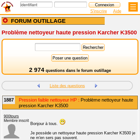
S'inscrire
Aide
FORUM OUTILLAGE
Problème nettoyeur haute pression Karcher K3500
2 974
questions dans le
forum outillage
Liste des questions
1887
Pression faible nettoyeur HP :
Problème nettoyeur haute
pression Karcher K3500
900tours
Membre inscrit
Bonjour à tous.
Je possède un nettoyeur haute pression Karcher K3500 je
ne m'en sers pas souvent.