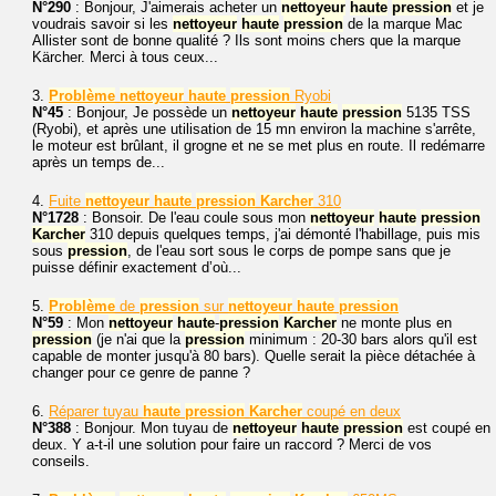
N°290
: Bonjour, J'aimerais acheter un
nettoyeur
haute
pression
et je
voudrais savoir si les
nettoyeur
haute
pression
de la marque Mac
Allister sont de bonne qualité ? Ils sont moins chers que la marque
Kärcher. Merci à tous ceux...
3.
Problème
nettoyeur
haute
pression
Ryobi
N°45
: Bonjour, Je possède un
nettoyeur
haute
pression
5135 TSS
(Ryobi), et après une utilisation de 15 mn environ la machine s'arrête,
le moteur est brûlant, il grogne et ne se met plus en route. Il redémarre
après un temps de...
4.
Fuite
nettoyeur
haute
pression
Karcher
310
N°1728
: Bonsoir. De l'eau coule sous mon
nettoyeur
haute
pression
Karcher
310 depuis quelques temps, j'ai démonté l'habillage, puis mis
sous
pression
, de l'eau sort sous le corps de pompe sans que je
puisse définir exactement d’où...
5.
Problème
de
pression
sur
nettoyeur
haute
pression
N°59
: Mon
nettoyeur
haute
-
pression
Karcher
ne monte plus en
pression
(je n'ai que la
pression
minimum : 20-30 bars alors qu'il est
capable de monter jusqu'à 80 bars). Quelle serait la pièce détachée à
changer pour ce genre de panne ?
6.
Réparer tuyau
haute
pression
Karcher
coupé en deux
N°388
: Bonjour. Mon tuyau de
nettoyeur
haute
pression
est coupé en
deux. Y a-t-il une solution pour faire un raccord ? Merci de vos
conseils.