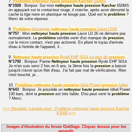
7.
Problème
nettoyeur
haute
pression
Karcher
650MS
N°1928
: Bonjour. Sur mon
nettoyeur
haute
pression
Karcher
650MS
en appuyant sur le contacteur rouge, il marche, après avoir démonté le
cache la tige noire en plastique ne bouge pas. Quel est le
problème
?
Merci de votre réponse.
8.
Problème
démarrage
nettoyeur
haute
pression
Lavor LD26
N°757
: Mon
nettoyeur
haute
pression
Lavor LD 26 ne démarre pas
normalement. Le
problème
semble venir d'un manque de
pression
,
car le micro contact, n'est pas actionné. En pliant le tuyau d'arrivée
d'eau à l'entrée de l'appareil, il...
9.
Nettoyeur
haute
pression
Ryobi EHP 5014 n'a plus de
pression
N°1792
: Bonjour. Panne
Nettoyeur
haute
pression
Ryobi EHP 5014.
Je m'en suis servi 2 fois en 6 ans, la 3éme fois la
pression
a baissé
jusqu'à n'avoir qu'un filet d'eau. J'ai fait pas mal de vérifications. Rien
n'est bouché, je...
10.
Problème
nettoyeur
haute
pression
Idéal Power
pression
faible
N°643
: Bonjour. Je possède un
nettoyeur
haute
pression
Idéal Power
130 bars, dont la
pression
est très faible. D'où peut venir le
problème
? Merci.
>>> Résultats suivants pour : Problème nettoyeur haute pression Karcher
K3500 >>>
Images d'illustration du forum Outillage. Cliquez dessus pour les
agrandir.