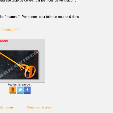
sse gicle de celle-ci par les trous de ventilation ;
n "marteau". Par contre, pour faire un trou de 6 dans
s Inventiv >>>
andir.
Faites le savoir :
 du forum
Mentions légales