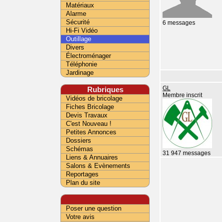
Matériaux
Alarme
Sécurité
6 messages
Hi-Fi Vidéo
Outillage
Divers
Électroménager
Téléphonie
Jardinage
Rubriques
GL
Membre inscrit
Vidéos de bricolage
Fiches Bricolage
Devis Travaux
C'est Nouveau !
Petites Annonces
Dossiers
Schémas
31 947 messages
Liens & Annuaires
Salons & Evènements
Reportages
Plan du site
Poser une question
Votre avis