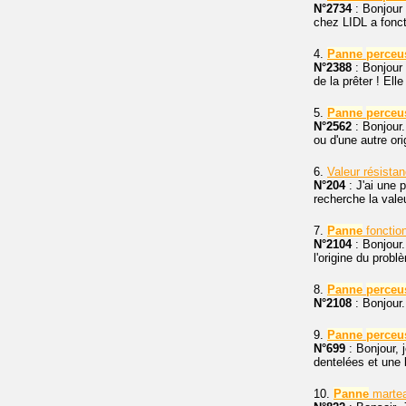
N°2734
: Bonjour 
chez LIDL a fonct
4.
Panne
perceu
N°2388
: Bonjour
de la prêter ! Ell
5.
Panne
perceu
N°2562
: Bonjour
ou d'une autre ori
6.
Valeur résista
N°204
: J'ai une 
recherche la vale
7.
Panne
fonctio
N°2104
: Bonjour
l'origine du probl
8.
Panne
perceu
N°2108
: Bonjour
9.
Panne
perceu
N°699
: Bonjour,
dentelées et une 
10.
Panne
marte