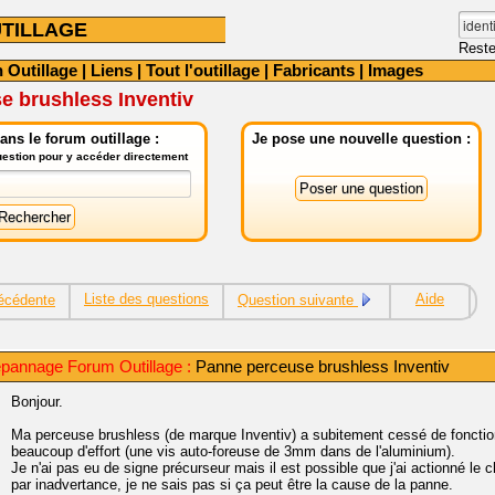
TILLAGE
Reste
 Outillage
|
Liens
|
Tout l'outillage
|
Fabricants
|
Images
e brushless Inventiv
ns le forum outillage :
Je pose une nouvelle question :
question pour y accéder directement
Liste des questions
Aide
écédente
Question suivante
pannage Forum Outillage :
Panne perceuse brushless Inventiv
Bonjour.
Ma perceuse brushless (de marque Inventiv) a subitement cessé de foncti
beaucoup d'effort (une vis auto-foreuse de 3mm dans de l'aluminium).
Je n'ai pas eu de signe précurseur mais il est possible que j'ai actionné l
par inadvertance, je ne sais pas si ça peut être la cause de la panne.