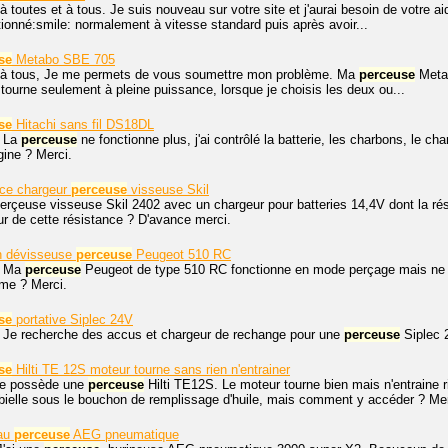
à toutes et à tous. Je suis nouveau sur votre site et j'aurai besoin de votre 
ionné:smile: normalement à vitesse standard puis après avoir...
se
Metabo SBE 705
 à tous, Je me permets de vous soumettre mon problème. Ma
perceuse
Metab
e tourne seulement à pleine puissance, lorsque je choisis les deux ou...
se
Hitachi sans fil DS18DL
. La
perceuse
ne fonctionne plus, j'ai contrôlé la batterie, les charbons, le cha
gine ? Merci.
nce chargeur
perceuse
visseuse Skil
perçeuse visseuse Skil 2402 avec un chargeur pour batteries 14,4V dont la rési
ur de cette résistance ? D'avance merci.
n dévisseuse
perceuse
Peugeot 510 RC
. Ma
perceuse
Peugeot de type 510 RC fonctionne en mode perçage mais ne 
ème ? Merci.
se
portative Siplec 24V
. Je recherche des accus et chargeur de rechange pour une
perceuse
Siplec 
se
Hilti TE 12S moteur tourne sans rien n'entrainer
 je possède une
perceuse
Hilti TE12S. Le moteur tourne bien mais n'entraine ri
bielle sous le bouchon de remplissage d'huile, mais comment y accéder ? Mer
au
perceuse
AEG pneumatique