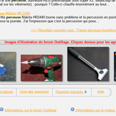
J'ai une
perceuse
, burineuse AEG pneumatique 3000 super X2. Beaucoup de grai
mal sur les vêtements) : pourquoi ? Celle-ci chauffe énormément au bout...
use
Makita HR 2440
, Ma
perceuse
Makita HR2440 tourne sans problème et la percussion en positio
passe la journée. J'ai l'impression que c'est la percussion qui pose...
>>> Résultats suivants pour : Panne perceuse brushles
Images d'illustration du forum Outillage. Cliquez dessus pour les agr
Liste des questions
Aide
écédente
Question suivante
Informations sur le forum Outillage
Informations sur le moteur