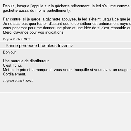
Depuis, lorsque j’appuie sur la gâchette brièvement, la led s'allume comme 
gâchette aussi, du moins partiellement).
Par contre, si je garde la gâchette appuyée, la led s’éteint jusqu'à ce que je
Je ne sais pas quoi tester, d'autant que le contrôleur est entièrement noy
vous parleront pour me donner une piste et une idée de si c'est réparable o
Merci d'avance pour vos indications.
29 juin 2026 à 18:05
Panne perceuse brushless Inventiv
Bonjour.
Une marque de distributeur.
C'est fichu.
Mettez le prix et la marque et vous serez tranquille si vous avez un usage ré
Cordialement.
10 juillet 2026 à 12:10