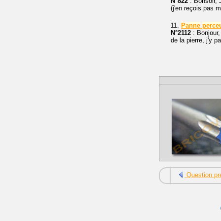
N°822
: Bonsoir, 
(j'en reçois pas 
11.
Panne
perce
N°2112
: Bonjour
de la pierre, j'y 
Question pr