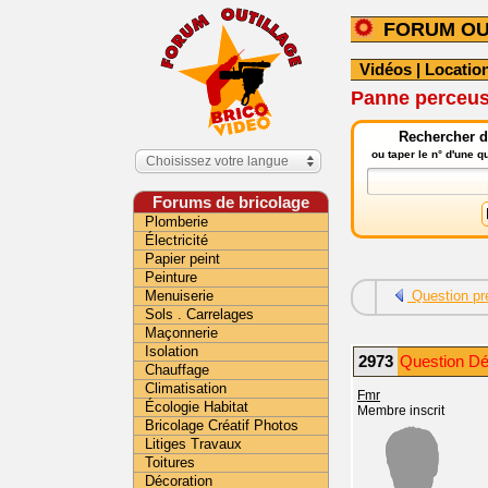
FORUM OU
Vidéos
|
Location
Panne perceus
Rechercher da
ou taper le n° d'une 
Choisissez votre langue
Forums de bricolage
Plomberie
Électricité
Papier peint
Peinture
Menuiserie
Question pr
Sols . Carrelages
Maçonnerie
Isolation
2973
Question Dé
Chauffage
Climatisation
Fmr
Écologie Habitat
Membre inscrit
Bricolage Créatif Photos
Litiges Travaux
Toitures
Décoration