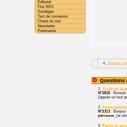
Editorial
Flux RSS
Sondages
Test de connexion
Charte du site
Newsletter
Partenaires
Question pr
Questions 
1.
Quelle est la
p
N°2818
: Bonsoir 
j'appuie un tout pe
2.
Panne
batteri
N°2313
: Bonjour 
perceuse
, j'ai m
3.
Panne
de
per