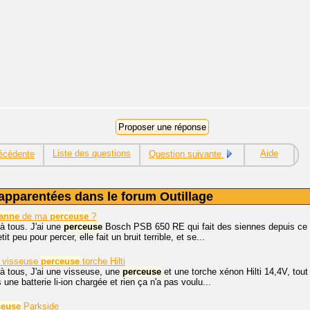
Liste des questions
Aide
écédente
Question suivante
apparentées dans le forum Outillage
anne
de ma
perceuse
?
à tous. J'ai une
perceuse
Bosch PSB 650 RE qui fait des siennes depuis ce ma
tit peu pour percer, elle fait un bruit terrible, et se...
e visseuse
perceuse
torche Hilti
à tous, J'ai une visseuse, une
perceuse
et une torche xénon Hilti 14,4V, tout f
is une batterie li-ion chargée et rien ça n'a pas voulu...
ceuse
Parkside