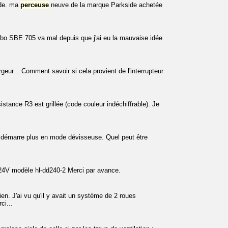
aide. ma
perceuse
neuve de la marque Parkside achetée
o SBE 705 va mal depuis que j'ai eu la mauvaise idée
rgeur... Comment savoir si cela provient de l'interrupteur
stance R3 est grillée (code couleur indéchiffrable). Je
démarre plus en mode dévisseuse. Quel peut être
24V modèle hl-dd240-2 Merci par avance.
en. J'ai vu qu'il y avait un système de 2 roues
ci...