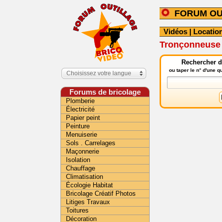
FORUM OU
Vidéos
|
Location
Tronçonneuse 
Rechercher da
ou taper le n° d'une 
Choisissez votre langue
Forums de bricolage
Plomberie
Électricité
Papier peint
Peinture
Menuiserie
Sols . Carrelages
Maçonnerie
Isolation
Chauffage
Climatisation
Écologie Habitat
Bricolage Créatif Photos
Litiges Travaux
Toitures
Décoration