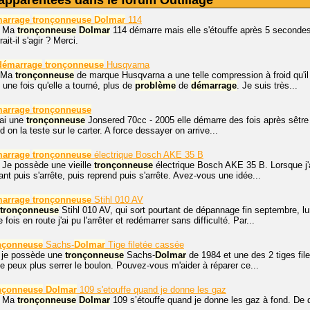
apparentées dans le forum Outillage
arrage
tronçonneuse
Dolmar
114
. Ma
tronçonneuse
Dolmar
114 démarre mais elle s'étouffe après 5 secondes,
ait-il s'agir ? Merci.
démarrage
tronçonneuse
Husqvarna
r Ma
tronçonneuse
de marque Husqvarna a une telle compression à froid qu'il 
une fois qu'elle a tourné, plus de
problème
de
démarrage
. Je suis très...
arrage
tronçonneuse
ai une
tronçonneuse
Jonsered 70cc - 2005 elle démarre des fois après sêtre
nd on la teste sur le carter. A force dessayer on arrive...
arrage
tronçonneuse
électrique Bosch AKE 35 B
 Je possède une vieille
tronçonneuse
électrique Bosch AKE 35 B. Lorsque j'
ant puis s'arrête, puis reprend puis s'arrête. Avez-vous une idée...
arrage
tronçonneuse
Stihl 010 AV
tronçonneuse
Stihl 010 AV, qui sort pourtant de dépannage fin septembre, lun
 fois en route j'ai pu l'arrêter et redémarrer sans difficulté. Par...
nçonneuse
Sachs-
Dolmar
Tige filetée cassée
, je possède une
tronçonneuse
Sachs-
Dolmar
de 1984 et une des 2 tiges fil
 peux plus serrer le boulon. Pouvez-vous m'aider à réparer ce...
nçonneuse
Dolmar
109 s'etouffe quand je donne les gaz
, Ma
tronçonneuse
Dolmar
109 s’étouffe quand je donne les gaz à fond. De quo