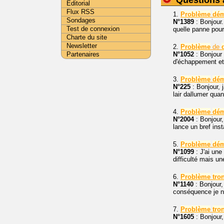
Questions 
Editorial
Flux RSS
1.
Problème
dém
Sondages
N°1389
: Bonjour
Test de connexion
quelle panne pourr
Charte du site
Newsletter
2.
Problème
de
Partenaires
N°1052
: Bonjou
d'échappement et 
3.
Problème
dém
N°225
: Bonjour, j
lair dallumer qua
4.
Problème
dém
N°2004
: Bonjour,
lance un bref inst
5.
Problème
dém
N°1099
: J'ai une
difficulté mais une
6.
Problème
tro
N°1140
: Bonjour
conséquence je ne
7.
Problème
tro
N°1605
: Bonjour