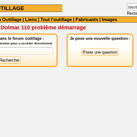
TILLAGE
Reste
 Outillage
|
Liens
|
Tout l'outillage
|
Fabricants
|
Images
Dolmar 110 problème démarrage
ns le forum outillage :
Je pose une nouvelle question :
question pour y accéder directement