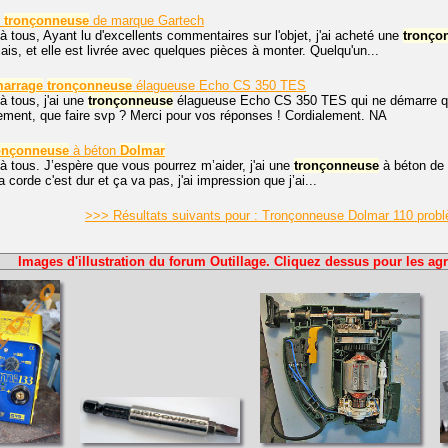
r
tronçonneuse
de marque Gartech
à tous, Ayant lu d'excellents commentaires sur l'objet, j'ai acheté une
tronço
ais, et elle est livrée avec quelques pièces à monter. Quelqu'un...
arrage
tronçonneuse
élagueuse Echo CS 350 TES
à tous, j'ai une
tronçonneuse
élagueuse Echo CS 350 TES qui ne démarre qu'à
ement, que faire svp ? Merci pour vos réponses ! Cordialement. NA
onçonneuse
à béton
Dolmar
à tous. J’espère que vous pourrez m’aider, j'ai une
tronçonneuse
à béton de
la corde c'est dur et ça va pas, j'ai impression que j’ai...
>>> Résultats suivants pour : Tronçonneuse Dolmar 110 pro
Images d'illustration du forum Outillage. Cliquez dessus pour les agr