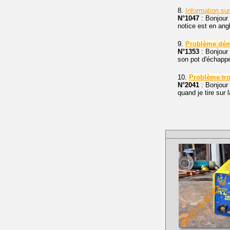
8.
Information su
N°1047
: Bonjour 
notice est en angl
9.
Problème
dém
N°1353
: Bonjour 
son pot d'échapp
10.
Problème
tr
N°2041
: Bonjour 
quand je tire sur 