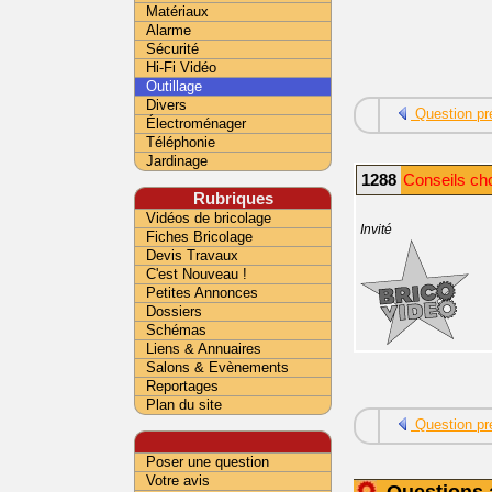
Matériaux
Alarme
Sécurité
Hi-Fi Vidéo
Outillage
Divers
Question pr
Électroménager
Téléphonie
Jardinage
1288
Conseils choi
Rubriques
Vidéos de bricolage
Invité
Fiches Bricolage
Devis Travaux
C'est Nouveau !
Petites Annonces
Dossiers
Schémas
Liens & Annuaires
Salons & Evènements
Reportages
Plan du site
Question pr
Poser une question
Votre avis