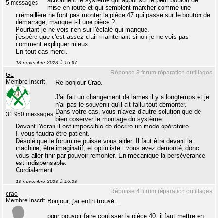
actionnent le système qui appui sur le petit bouton de
5 messages
mise en route et qui semblent marcher comme une
crémaillère ne font pas monter la pièce 47 qui passe sur le bouton de
démarrage, manque t-il une pièce ?
Pourtant je ne vois rien sur l'éclaté qui manque.
j’espère que c'est assez clair maintenant sinon je ne vois pas
comment expliquer mieux.
En tout cas merci.
13 novembre 2023 à 16:07
Réponse 3 forum réparation outillages
GL
Membre inscrit
Re bonjour Crao.
J'ai fait un changement de lames il y a longtemps et je
n'ai pas le souvenir qu'il ait fallu tout démonter.
Dans votre cas, vous n'avez d'autre solution que de
31 950 messages
bien observer le montage du système.
Devant l'écran il est impossible de décrire un mode opératoire.
Il vous faudra être patient.
Désolé que le forum ne puisse vous aider. Il faut être devant la
machine, être imaginatif, et optimiste : vous avez démonté, donc
vous aller finir par pouvoir remonter. En mécanique la persévérance
est indispensable.
Cordialement.
13 novembre 2023 à 16:28
Réponse 4 forum réparation outillages
crao
Membre inscrit
Bonjour, j'ai enfin trouvé...
pour pouvoir faire coulisser la pièce 40, il faut mettre en