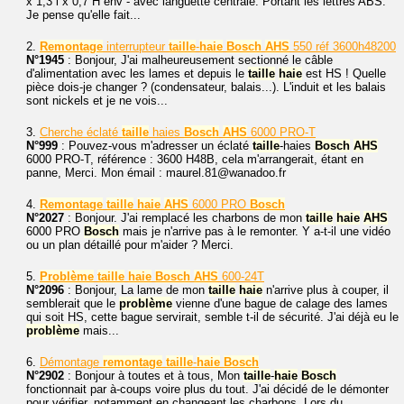
x 1,3 l x 0,7 H env - avec languette centrale. Portant les lettres ABS.
Je pense qu'elle fait...
2.
Remontage
interrupteur
taille
-
haie
Bosch
AHS
550 réf 3600h48200
N°1945
: Bonjour, J'ai malheureusement sectionné le câble
d'alimentation avec les lames et depuis le
taille
haie
est HS ! Quelle
pièce dois-je changer ? (condensateur, balais...). L'induit et les balais
sont nickels et je ne vois...
3.
Cherche éclaté
taille
haies
Bosch
AHS
6000 PRO-T
N°999
: Pouvez-vous m'adresser un éclaté
taille
-haies
Bosch
AHS
6000 PRO-T, référence : 3600 H48B, cela m'arrangerait, étant en
panne, Merci. Mon émail : maurel.81@wanadoo.fr
4.
Remontage
taille
haie
AHS
6000 PRO
Bosch
N°2027
: Bonjour. J'ai remplacé les charbons de mon
taille
haie
AHS
6000 PRO
Bosch
mais je n'arrive pas à le remonter. Y a-t-il une vidéo
ou un plan détaillé pour m'aider ? Merci.
5.
Problème
taille
haie
Bosch
AHS
600-24T
N°2096
: Bonjour, La lame de mon
taille
haie
n'arrive plus à couper, il
semblerait que le
problème
vienne d'une bague de calage des lames
qui soit HS, cette bague servirait, semble t-il de sécurité. J'ai déjà eu le
problème
mais...
6.
Démontage
remontage
taille
-
haie
Bosch
N°2902
: Bonjour à toutes et à tous, Mon
taille
-
haie
Bosch
fonctionnait par à-coups voire plus du tout. J'ai décidé de le démonter
pour vérifier, notamment en changeant les charbons. Lors du