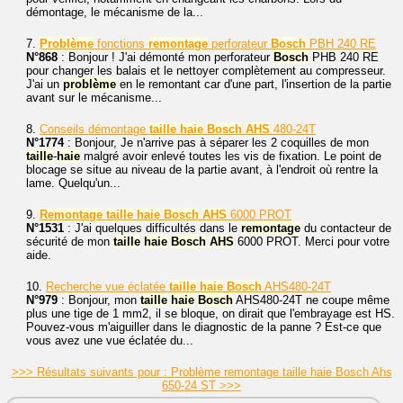
démontage, le mécanisme de la...
7.
Problème
fonctions
remontage
perforateur
Bosch
PBH 240 RE
N°868
: Bonjour ! J'ai démonté mon perforateur
Bosch
PHB 240 RE
pour changer les balais et le nettoyer complètement au compresseur.
J'ai un
problème
en le remontant car d'une part, l'insertion de la partie
avant sur le mécanisme...
8.
Conseils démontage
taille
haie
Bosch
AHS
480-24T
N°1774
: Bonjour, Je n'arrive pas à séparer les 2 coquilles de mon
taille
-
haie
malgré avoir enlevé toutes les vis de fixation. Le point de
blocage se situe au niveau de la partie avant, à l'endroit où rentre la
lame. Quelqu'un...
9.
Remontage
taille
haie
Bosch
AHS
6000 PROT
N°1531
: J'ai quelques difficultés dans le
remontage
du contacteur de
sécurité de mon
taille
haie
Bosch
AHS
6000 PROT. Merci pour votre
aide.
10.
Recherche vue éclatée
taille
haie
Bosch
AHS480-24T
N°979
: Bonjour, mon
taille
haie
Bosch
AHS480-24T ne coupe même
plus une tige de 1 mm2, il se bloque, on dirait que l'embrayage est HS.
Pouvez-vous m'aiguiller dans le diagnostic de la panne ? Est-ce que
vous avez une vue éclatée du...
>>> Résultats suivants pour : Problème remontage taille haie Bosch Ahs
650-24 ST >>>