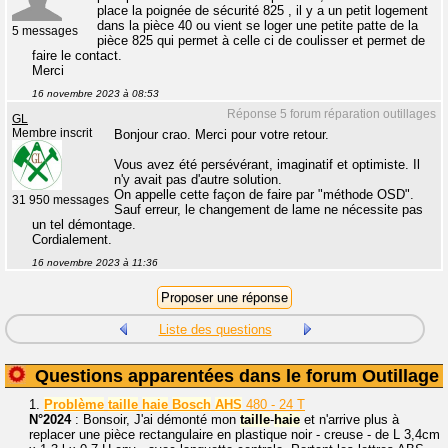
place la poignée de sécurité 825 , il y a un petit logement
dans la pièce 40 ou vient se loger une petite patte de la
5 messages
pièce 825 qui permet à celle ci de coulisser et permet de
faire le contact.
Merci
16 novembre 2023 à 08:53
Réponse 5 forum réparation outillages
GL
Membre inscrit
Bonjour crao. Merci pour votre retour.
Vous avez été persévérant, imaginatif et optimiste. Il
n'y avait pas d'autre solution.
On appelle cette façon de faire par "méthode OSD".
31 950 messages
Sauf erreur, le changement de lame ne nécessite pas
un tel démontage.
Cordialement.
16 novembre 2023 à 11:36
Liste des questions
Questions apparentées dans le forum Outillage
1.
Problème
taille
haie
Bosch
AHS
480 - 24 T
N°2024
: Bonsoir, J'ai démonté mon
taille
-
haie
et n'arrive plus à
replacer une pièce rectangulaire en plastique noir - creuse - de L 3,4cm