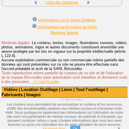
Liste des questions
Informations sur le forum Outillage
Informations sur le moteur du forum
Mentions légales
Mentions légales :
Le contenu, textes, images, illustrations sonores, vidéos,
photos, animations, logos et autres documents constituent ensemble une
œuvre protégée par les lois en vigueur sur la propriété intellectuelle (article
L.122-4).
Aucune exploitation commerciale ou non commerciale même partielle des
données qui sont présentées sur ce site ne pourra être effectuée sans
l'accord préalable et écrit de la SARL Bricovidéo.
Toute reproduction même partielle du contenu de ce site et de l'utilisation
de la marque Bricovidéo sans autorisation sont interdites et donneront suite
à des poursuites.
>> Lire la suite
Vidéos
|
Location Outillage
|
Liens
|
Tout l'outillage
|
Fabricants
|
Images
© Bricovidéo
Les cookies nous permettent de personnaliser le contenu et les annonces,
d'offrir des fonctionnalités relatives aux médias sociaux et d'analyser notre
trafic. Nous partageons également des informations sur l'utilisation de notre
site avec nos partenaires de médias sociaux, de publicité et d'analyse, qui
peuvent combiner celles-ci avec d'autres informations que vous leur avez
fournies ou qu'ils ont collectées lors de votre utilisation de leurs services.
×
En savoir plus
Ok