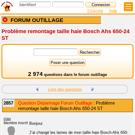
S'inscrire
Aide
FORUM OUTILLAGE
Problème remontage taille haie Bosch Ahs 650-24
ST
2 974
questions dans le
forum outillage
Liste des questions
2857
Question Dépannage Forum Outillage :
Problème
remontage taille haie Bosch Ahs 650-24 ST
crao
Membre inscrit
Bonjour.
J’ai changé les lames de mon taille haie Bosch Ahs 650-