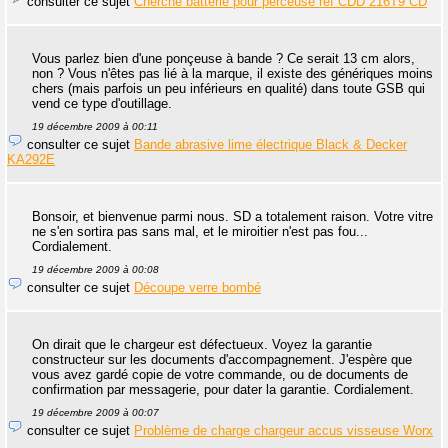
consulter ce sujet
Cherche batterie pour perceuse réf CDD 216T9 CD
Vous parlez bien d'une ponçeuse à bande ? Ce serait 13 cm alors,
non ? Vous n'êtes pas lié à la marque, il existe des génériques moins
chers (mais parfois un peu inférieurs en qualité) dans toute GSB qui
vend ce type d'outillage.
19 décembre 2009 à 00:11
consulter ce sujet
Bande abrasive lime électrique Black & Decker
KA292E
Bonsoir, et bienvenue parmi nous. SD a totalement raison. Votre vitre
ne s'en sortira pas sans mal, et le miroitier n'est pas fou...
Cordialement.
19 décembre 2009 à 00:08
consulter ce sujet
Découpe verre bombé
On dirait que le chargeur est défectueux. Voyez la garantie
constructeur sur les documents d'accompagnement. J'espère que
vous avez gardé copie de votre commande, ou de documents de
confirmation par messagerie, pour dater la garantie. Cordialement.
19 décembre 2009 à 00:07
consulter ce sujet
Problème de charge chargeur accus visseuse Worx