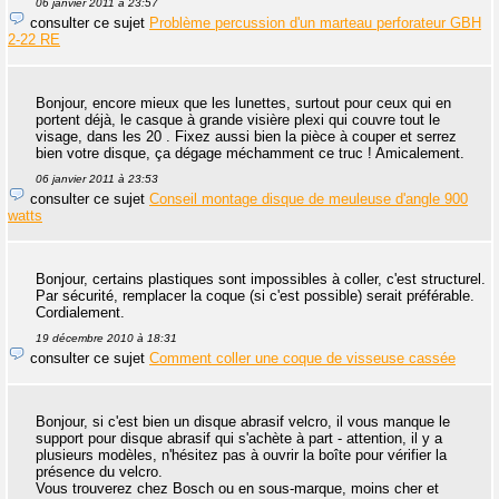
06 janvier 2011 à 23:57
consulter ce sujet
Problème percussion d'un marteau perforateur GBH
2-22 RE
Bonjour, encore mieux que les lunettes, surtout pour ceux qui en
portent déjà, le casque à grande visière plexi qui couvre tout le
visage, dans les 20 . Fixez aussi bien la pièce à couper et serrez
bien votre disque, ça dégage méchamment ce truc ! Amicalement.
06 janvier 2011 à 23:53
consulter ce sujet
Conseil montage disque de meuleuse d'angle 900
watts
Bonjour, certains plastiques sont impossibles à coller, c'est structurel.
Par sécurité, remplacer la coque (si c'est possible) serait préférable.
Cordialement.
19 décembre 2010 à 18:31
consulter ce sujet
Comment coller une coque de visseuse cassée
Bonjour, si c'est bien un disque abrasif velcro, il vous manque le
support pour disque abrasif qui s'achète à part - attention, il y a
plusieurs modèles, n'hésitez pas à ouvrir la boîte pour vérifier la
présence du velcro.
Vous trouverez chez Bosch ou en sous-marque, moins cher et