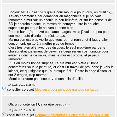
Bonjour MF06, c'est plus grave pour moi que pour vous, on dirait : -)))
J'avais commencé par demander en maçonnerie si je pouvais
remonter le mur sur un enduit un peu brunâtre, et sur les conseils de
SD je cherchais donc un moyen de nettoyer juste la couche
supérieure pour que le nouveau tienne bien.
Pour le burin, j'ai trouvé ces lames larges, mais j'avais un peu peur
que mon reste d'enduit ne résiste pas.
Ma maison est plus vieille que vous et moi réunis, et il faut y aller
doucement, quitte à y mettre plus de temps.
C'est très bien allé avec ces disques, le seul problème par cette
chaleur était justement de devoir se déguiser en cosmonaute pour
éviter la douche de sable, mais le mur est propre, et je peux
remonter.
Plus ou moins bonne surprise, l'autre mur est plâtre (2 bons
centimètres sous la peinture) et c'est un travail de pro, donc je vais le
laisser, ce qui signifie que j'ai presque fini... Reste la cage d'escalier
sur 2 étages, trop marrant !
Merci pour votre patience et vos conseils détaillés.
14 juillet 2010 à 16:07
consulter ce sujet
Meuleuse pour ponçage grandes surfaces
Oh, un bricotellón ! Ça va être beau : -)))
13 juillet 2010 à 19:31
consulter ce sujet
Comment déterminer le diamètre d'une poulie sur