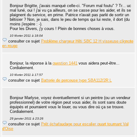
Bonjour Brigitte, j'avais manqué celle-ci. "Forum mal foutu" ? Tr... uc
mal luné, oui ! j'ai vu ça ailleurs, on se casse pour les aider, et ils se
plaignent du service, en prime. Patrice n'avait pas parlé de sortir un
bêtisier ? Non, je sais, dans le peu de temps qui lui reste, il dort (du
moins j'espère : -).
Pour les Divers, j'y cours ! Plein de bonnes choses à vous.
10 février 2011 à 18:04
consulter ce sujet
Problème chargeur Hilti SBC 12 H visseuse clignote
en rouge
Bonjour, la réponse à la
question 1441
vous aidera peut-être...
Cordialement.
10 février 2011 à 17:57
consulter ce sujet
Batterie de perceuse type SBA112/2R L
Bonjour Marlyse, voyez éventuellement si un peintre (ou un vendeur
professionnel) de votre région peut vous aider, ils sont sans doute
équipés et pourraient vous le louer, ou vous dire où ça se trouve.
Cordialement.
29 janvier 2011 à 23:26
consulter ce sujet
Prêt échafaudage pour escalier quart tournant Val
d'Oise