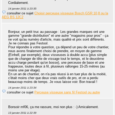
Cordialement.
14 janvier 2011 à 23:35
consulter ce sujet
Choisir perceuse visseuse Bosch GSR 10,8 ou la
AEG BS 12C2
Bonjour, un petit truc au passage : Les grandes marques ont une
gamme "grande distribution" et une autre "magasins pour pros" - ça
ne voit qu'au numéro d'article, mais qualité et prix sont différents.
Je ne connais pas Festool.
Pour répondre à votre question, ça dépend un peu de votre chantier,
nous avons finalement choisi de prendre, en moyen de gamme
(Einhell, par exemple), deux visseuses à double accu (plus simple
que de changer de tête de vissage tout le temps, et le deuxième
accu charge pendant qu'on bosse), une perceuse de base et une
frappeuse, toutes deux à fil, plusieurs rallonges 15-25 mètres (au
moins une par étage).
En un an de chantier, on n'a pas réussi à en tuer plus de la moitié,
c'était moins cher que deux vrais outils de pro, et on a perdu
beaucoup moins de temps. Je vous laisse voir. Bon travail !
14 janvier 2011 à 23:34
consulter ce sujet
Perceuse visseuse sans fil Festool ou autre
Bonsoir mf06, ça me rassure, moi non plus : -) Amicalement.
13 janvier 2011 à 22:39