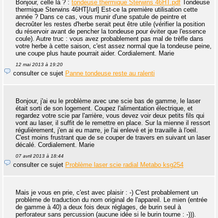
Bonjour, celle là ? :
tondeuse thermique Sterwins 46HT.pdf
Tondeuse
thermique Sterwins 46HT[/url] Est-ce la première utilisation cette
année ? Dans ce cas, vous munir d'une spatule de peintre et
decroûter les restes d'herbe serait peut être utile (vérifier la position
du réservoir avant de pencher la tondeuse pour éviter que l'essence
coule). Autre truc : vous avez probablement pas mal de trèfle dans
votre herbe à cette saison, c'est assez normal que la tondeuse peine,
une coupe plus haute pourrait aider. Cordialement. Marie
12 mai 2013 à 19:20
consulter ce sujet
Panne tondeuse reste au ralenti
Bonjour, j'ai eu le problème avec une scie bas de gamme, le laser
était sorti de son logement. Coupez l'alimentation électrique, et
regardez votre scie par l'arrière, vous devez voir deux petits fils qui
vont au laser, il suffit de le remettre en place. Sur la mienne il ressort
régulièrement, j'en ai eu marre, je l'ai enlevé et je travaille à l'oeil.
C'est moins frustrant que de se couper de travers en suivant un laser
décalé. Cordialement. Marie
07 avril 2013 à 18:44
consulter ce sujet
Problème laser scie radial Metabo ksg254
Mais je vous en prie, c'est avec plaisir : -) C'est probablement un
problème de traduction du nom original de l'appareil. Le mien (entrée
de gamme à 40) a deux fois deux réglages, de burin seul à
perforateur sans percussion (aucune idée si le burin tourne : -))).