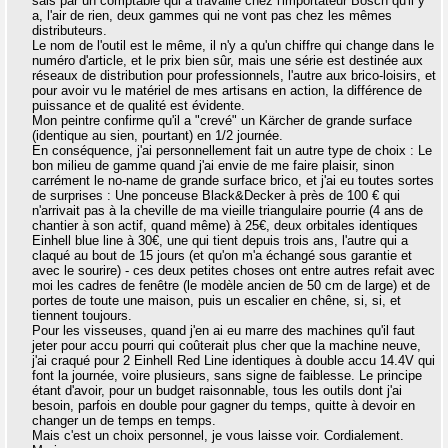
sais par un comptable qui a travaillé chez l'importateur Bosch qu'il y
a, l'air de rien, deux gammes qui ne vont pas chez les mêmes
distributeurs.
Le nom de l'outil est le même, il n'y a qu'un chiffre qui change dans le
numéro d'article, et le prix bien sûr, mais une série est destinée aux
réseaux de distribution pour professionnels, l'autre aux brico-loisirs, et
pour avoir vu le matériel de mes artisans en action, la différence de
puissance et de qualité est évidente.
Mon peintre confirme qu'il a "crevé" un Kärcher de grande surface
(identique au sien, pourtant) en 1/2 journée.
En conséquence, j'ai personnellement fait un autre type de choix : Le
bon milieu de gamme quand j'ai envie de me faire plaisir, sinon
carrément le no-name de grande surface brico, et j'ai eu toutes sortes
de surprises : Une ponceuse Black&Decker à près de 100 € qui
n'arrivait pas à la cheville de ma vieille triangulaire pourrie (4 ans de
chantier à son actif, quand même) à 25€, deux orbitales identiques
Einhell blue line à 30€, une qui tient depuis trois ans, l'autre qui a
claqué au bout de 15 jours (et qu'on m'a échangé sous garantie et
avec le sourire) - ces deux petites choses ont entre autres refait avec
moi les cadres de fenêtre (le modèle ancien de 50 cm de large) et de
portes de toute une maison, puis un escalier en chêne, si, si, et
tiennent toujours.
Pour les visseuses, quand j'en ai eu marre des machines qu'il faut
jeter pour accu pourri qui coûterait plus cher que la machine neuve,
j'ai craqué pour 2 Einhell Red Line identiques à double accu 14.4V qui
font la journée, voire plusieurs, sans signe de faiblesse. Le principe
étant d'avoir, pour un budget raisonnable, tous les outils dont j'ai
besoin, parfois en double pour gagner du temps, quitte à devoir en
changer un de temps en temps.
Mais c'est un choix personnel, je vous laisse voir. Cordialement.