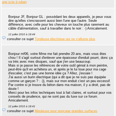
une scie à ruban
Bonjour JF, Bonjour GL : possédant les deux appareils, je peux vous
dire qu'elles s'encrassent aussi bien l'une que l'autre. Seule
différence, avec celle pour les cheveux on touche plus rarement au
câble d'alimentation, sauf à travailler dans le noir : -) Amicalement.
12 juillet 2010 à 18:44
consulter ce sujet
Tondeuse électrique qui ne s'allume plus
Bonjour mf06, votre Mme me fait prendre 20 ans, mais vous êtes
chou ! Il s'agit surtout d'enlever une épaisseur d'enduit pourri, donc ça
va très avec mes disques, sauf que j'en use beaucoup.
Mais si je passe les références de votre outil génial à mon peintre,
peut-être qu'il en achètera un, et après je le lui loue pour ma cage
d'escalier, c'est pas une bonne idée ça ? Allez, j'essaie !
J'ai aussi un burin électrique (qui a dit que je ne suis pas équipée
comme un garçon ? : -)), mais sur mon enduit c'est un peu excessif.
Par contre si je trouve du béton dans ma maison, il y a droit, pas de
doute !
Merci pour les infos techniques tout à fait claires, et surtout pour vos
conseils de prudence, qui ne sont pas du luxe sur ce forum.
Amicalement.
12 juillet 2010 à 18:41
consulter ce sujet
Meuleuse pour ponçage grandes surfaces