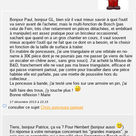
Bonjour Paul, bonjour GL, bien sûr il vaut mieux savoir à quoi l'outil
va servir avant de l'acheter, mais le multi-fonction de Bosch (pas
celui de Fein, très cher notamment en pièces détachées, et embêtant
à manipuler) est assez pratique pour un bricoleur occasionnel,
sachant que quand on a un gros chantier en cours, il vaut souvent
mieux acquérir l'outil qui ne fait que ce dont on a besoin, et le choisir
en fonction de la taille de surface à traiter.
En matière de ponceuses, j'ai une triangulaire et une orbitale en no-
name à 30€ pièce dont je ne pourrais pas me passer (je viens de faire
un escalier en chêne avec, sans gros souci). J'ai acheté la Mouse de
B&D, franchement elle ne vaut pas ma brave triangulaire, efficace et
qui passe vraiment partout, par contre pour travailler dans une pièce
habitée elle est parfaite, pas une miette de poussière hors du
collecteur...
La ponceuse à bande, j'ai testé une fois sur une armoire en pin, j'ai
failli faire des trous, j'y touche plus !
Bonne réflexion ! Marie
17 décembre 2013 à 22:15
consulter ce sujet
Choix ponceuse parquet
Tiens, bonjour Patrice, ça va ? Pour Hembert (bonjour aussi
)
En réponse à votre remarque concernant les "grandes marques", je