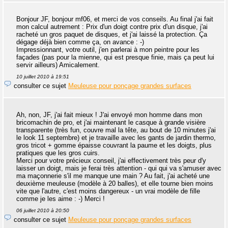
Bonjour JF, bonjour mf06, et merci de vos conseils. Au final j'ai fait
mon calcul autrement : Prix d'un doigt contre prix d'un disque, j'ai
racheté un gros paquet de disques, et j'ai laissé la protection. Ça
dégage déjà bien comme ça, on avance : -)
Impressionnant, votre outil, j'en parlerai à mon peintre pour les
façades (pas pour la mienne, qui est presque finie, mais ça peut lui
servir ailleurs) Amicalement.
10 juillet 2010 à 19:51
consulter ce sujet
Meuleuse pour ponçage grandes surfaces
Ah, non, JF, j'ai fait mieux ! J'ai envoyé mon homme dans mon
bricomachin de pro, et j'ai maintenant le casque à grande visière
transparente (très fun, couvre mal la tête, au bout de 10 minutes j'ai
le look 11 septembre) et je travaille avec les gants de jardin thermo,
gros tricot + gomme épaisse couvrant la paume et les doigts, plus
pratiques que les gros cuirs.
Merci pour votre précieux conseil, j'ai effectivement très peur d'y
laisser un doigt, mais je ferai très attention - qui qui va s'amuser avec
ma maçonnerie s'il me manque une main ? Au fait, j'ai acheté une
deuxième meuleuse (modèle à 20 balles), et elle tourne bien moins
vite que l'autre, c'est moins dangereux - un vrai modèle de fille
comme je les aime : -) Merci !
06 juillet 2010 à 20:50
consulter ce sujet
Meuleuse pour ponçage grandes surfaces