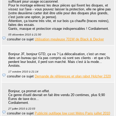
suffisant pour usage occasionnel.
Pour le montage enlevez les deux pièces qui fixent les disques, et
vissez sur l'axe - vous pouvez laisser la protection, elle ne gêne pas
(votre deuxième carter doit être utile pour des disques plus grands,
c'est juste une option, je pense).
Attention, ça tourne très vite, et sur bois ça chauffe (traces noires),
faites des essais.
Gants, masque et protection visage indispensables ! Cordialement.
05 décembre 2010 à 21:50
consulter ce sujet
Utilisation meuleuse 701W de Black & Decker
Bonjour JF, bonjour GTD, ça va ? La délocalisation, c'est un mec
dans un bureau qui n'a pas compris où sont ses clients - et que s'ils
perdent leur boulot, il perd son marché. Mais c'est à la mode...
Amitiés.
17 octobre 2010 à 21:14
consulter ce sujet
Demande de références et plan rabot Holzher 2320
Bonjour, ça promet en effet.
Ce genre d'outil devrait en fait être vendu 20 centimes, plus 9,90
Euros de taxe éco...
Cordialement.
27 juillet 2010 à 22:03
consulter ce sujet
Publicité outillage low cost Métro Paris juillet 2010