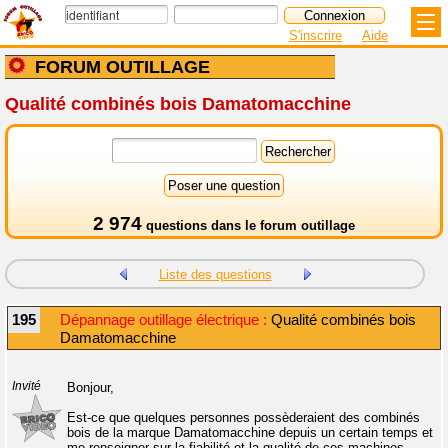
S'inscrire
Aide
FORUM OUTILLAGE
Qualité combinés bois Damatomacchine
2 974
questions dans le
forum outillage
Liste des questions
195
Dépannage outillage électrique :
Qualité combinés bois
Damatomacchine
Invité
Bonjour,
Est-ce que quelques personnes possèderaient des combinés
bois de la marque Damatomacchine depuis un certain temps et
me renseigner sur la fiabilité et la qualité de ces machines.