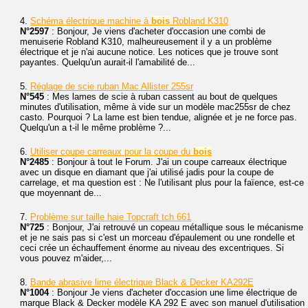
4.
Schéma électrique machine à
bois
Robland K310
N°2597
: Bonjour, Je viens d'acheter d'occasion une combi de
menuiserie Robland K310, malheureusement il y a un problème
électrique et je n'ai aucune notice. Les notices que je trouve sont
payantes. Quelqu'un aurait-il l'amabilité de...
5.
Réglage de scie ruban Mac Allister 255sr
N°545
: Mes lames de scie à ruban cassent au bout de quelques
minutes d'utilisation, même à vide sur un modèle mac255sr de chez
casto. Pourquoi ? La lame est bien tendue, alignée et je ne force pas.
Quelqu'un a t-il le même problème ?...
6.
Utiliser coupe carreaux pour la coupe du
bois
N°2485
: Bonjour à tout le Forum. J'ai un coupe carreaux électrique
avec un disque en diamant que j'ai utilisé jadis pour la coupe de
carrelage, et ma question est : Ne l'utilisant plus pour la faïence, est-ce
que moyennant de...
7.
Problème sur taille haie Topcraft tch 661
N°725
: Bonjour, J'ai retrouvé un copeau métallique sous le mécanisme
et je ne sais pas si c'est un morceau d'épaulement ou une rondelle et
ceci crée un échauffement énorme au niveau des excentriques. Si
vous pouvez m'aider,...
8.
Bande abrasive lime électrique Black & Decker KA292E
N°1004
: Bonjour Je viens d'acheter d'occasion une lime électrique de
marque Black & Decker modèle KA 292 E avec son manuel d'utilisation