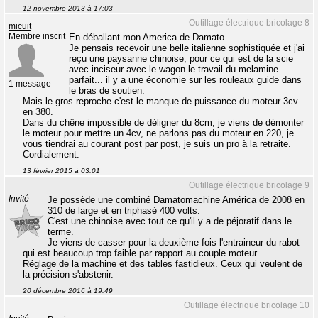
12 novembre 2013 à 17:03
Outillage électrique bricolage 8
micuit
Membre inscrit
En déballant mon America de Damato..
Je pensais recevoir une belle italienne sophistiquée et j'ai
reçu une paysanne chinoise, pour ce qui est de la scie
avec inciseur avec le wagon le travail du melamine
parfait... il y a une économie sur les rouleaux guide dans
1 message
le bras de soutien.
Mais le gros reproche c'est le manque de puissance du moteur 3cv
en 380.
Dans du chêne impossible de déligner du 8cm, je viens de démonter
le moteur pour mettre un 4cv, ne parlons pas du moteur en 220, je
vous tiendrai au courant post par post, je suis un pro à la retraite.
Cordialement.
13 février 2015 à 03:01
Outillage électrique bricolage 9
Invité
Je possède une combiné Damatomachine América de 2008 en
310 de large et en triphasé 400 volts.
C'est une chinoise avec tout ce qu'il y a de péjoratif dans le
terme.
Je viens de casser pour la deuxième fois l'entraineur du rabot
qui est beaucoup trop faible par rapport au couple moteur.
Réglage de la machine et des tables fastidieux. Ceux qui veulent de
la précision s'abstenir.
20 décembre 2016 à 19:49
Outillage électrique bricolage 10