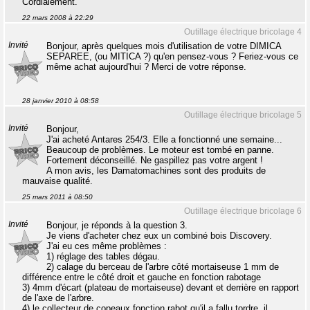
Cordialement.
22 mars 2008 à 22:29
Outillage électrique bricolage 4
Invité
Bonjour, après quelques mois d'utilisation de votre DIMICA
SEPAREE, (ou MITICA ?) qu'en pensez-vous ? Feriez-vous ce
même achat aujourd'hui ? Merci de votre réponse.
28 janvier 2010 à 08:58
Outillage électrique bricolage 5
Invité
Bonjour,
J'ai acheté Antares 254/3. Elle a fonctionné une semaine...
Beaucoup de problèmes. Le moteur est tombé en panne.
Fortement déconseillé. Ne gaspillez pas votre argent !
A mon avis, les Damatomachines sont des produits de
mauvaise qualité.
25 mars 2011 à 08:50
Outillage électrique bricolage 6
Invité
Bonjour, je réponds à la question 3.
Je viens d'acheter chez eux un combiné bois Discovery.
J'ai eu ces même problèmes :
1) réglage des tables dégau.
2) calage du berceau de l'arbre côté mortaiseuse 1 mm de
différence entre le côté droit et gauche en fonction rabotage
3) 4mm d'écart (plateau de mortaiseuse) devant et derrière en rapport
de l'axe de l'arbre.
4) le collecteur de copeaux fonction rabot qu'il a fallu tordre, il