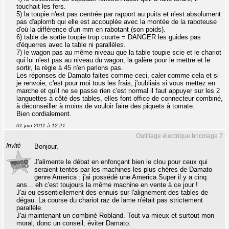
touchait les fers.
5) la toupie n'est pas centrée par rapport au puits et n'est absolument
pas d'aplomb qui elle est accouplée avec la montée de la raboteuse
d'où la différence d'un mm en rabotant (son poids).
6) table de sortie toupie trop courte = DANGER les guides pas
d'équerres avec la table ni parallèles.
7) le wagon pas au même niveau que la table toupie scie et le chariot
qui lui n'est pas au niveau du wagon, la galère pour le mettre et le
sortir, la règle à 45 n'en parlons pas.
Les réponses de Damato faites comme ceci, caler comme cela et si
je renvoie, c'est pour moi tous les frais, j'oubliais si vous mettez en
marche et qu'il ne se passe rien c'est normal il faut appuyer sur les 2
languettes à côté des tables, elles font office de connecteur combiné,
à déconseiller à moins de vouloir faire des piquets à tomate.
Bien cordialement.
01 juin 2011 à 12:21
Outillage électrique bricolage 7
Invité
Bonjour,
J'alimente le débat en enfonçant bien le clou pour ceux qui
seraient tentés par les machines les plus chères de Damato
genre America : j'ai possédé une America Super il y a cinq
ans... eh c'est toujours la même machine en vente à ce jour !
J'ai eu essentiellement des ennuis sur l'alignement des tables de
dégau. La course du chariot raz de lame n'était pas strictement
parallèle.
J'ai maintenant un combiné Robland. Tout va mieux et surtout mon
moral, donc un conseil, éviter Damato.