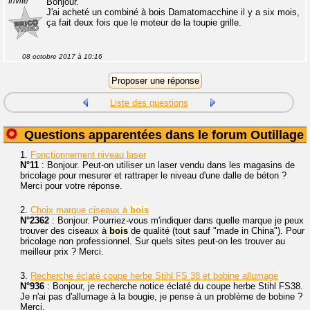
Invité
Bonjour.
J'ai acheté un combiné à bois Damatomacchine il y a six mois,
ça fait deux fois que le moteur de la toupie grille.
08 octobre 2017 à 10:16
Liste des questions
Questions apparentées dans le forum Outillage
1.
Fonctionnement niveau laser
N°11
: Bonjour. Peut-on utiliser un laser vendu dans les magasins de
bricolage pour mesurer et rattraper le niveau d'une dalle de béton ?
Merci pour votre réponse.
2.
Choix marque ciseaux à
bois
N°2362
: Bonjour. Pourriez-vous m'indiquer dans quelle marque je peux
trouver des ciseaux à
bois
de qualité (tout sauf "made in China"). Pour
bricolage non professionnel. Sur quels sites peut-on les trouver au
meilleur prix ? Merci.
3.
Recherche éclaté coupe herbe Stihl FS 38 et bobine allumage
N°936
: Bonjour, je recherche notice éclaté du coupe herbe Stihl FS38.
Je n'ai pas d'allumage à la bougie, je pense à un problème de bobine ?
Merci.