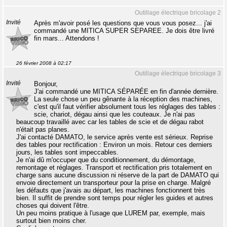
Outillage électrique bricolage 2
Invité
Après m'avoir posé les questions que vous vous posez... j'ai
commandé une MITICA SUPER SEPAREE. Je dois être livré
fin mars... Attendons !
26 février 2008 à 02:17
Outillage électrique bricolage 3
Invité
Bonjour,
J'ai commandé une MITICA SÉPARÉE en fin d'année dernière.
La seule chose un peu gênante à la réception des machines,
c'est qu'il faut vérifier absolument tous les réglages des tables :
scie, chariot, dégau ainsi que les couteaux. Je n'ai pas
beaucoup travaillé avec car les tables de scie et de dégau rabot
n'était pas planes.
J'ai contacté DAMATO, le service après vente est sérieux. Reprise
des tables pour rectification : Environ un mois. Retour ces derniers
jours, les tables sont impeccables.
Je n'ai dû m'occuper que du conditionnement, du démontage,
remontage et réglages. Transport et rectification pris totalement en
charge sans aucune discussion ni réserve de la part de DAMATO qui
envoie directement un transporteur pour la prise en charge. Malgré
les défauts que j'avais au départ, les machines fonctionnent très
bien. Il suffit de prendre sont temps pour régler les guides et autres
choses qui doivent l'être.
Un peu moins pratique à l'usage que LUREM par, exemple, mais
surtout bien moins cher.