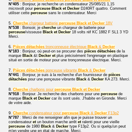
N°405
: Bonjour, je recherche un condensateur 25/085/21 1,15
microvolt pour
perceuse
Black
et
Decker
D240RT quattro. Comment
utiliser cette
perceuse
sans le condensateur. Merci
5.
Cherche
chargeur batterie
perceuse
Black
et
Decker
18V
N°538
: Bonsoir, je
cherche
un chargeur de batterie pour
perceuse
/visseuse
Black
et
Decker
18 volts réf KC 1882 F SL1 3 YD
Merci.
6.
Pièces
détachées
tronçonneuse électrique
Black
&
Decker
N°183
: Bonjour, où peut-on se procurer des
pièces
détachées
de la
marque
Black
&t
Decker
et
plus précisément l'engrenage en plastique
situé en sortie de moteur pour une tronçonneuse électrique. Merci.
7.
Pièces
détachées
ponçeuse vibrante
Black
&
Decker
N°441
: Bonjour, je suis à la recherche d'un fournisseur de
pièces
détachées
pour une ponçeuse vibrante
Black
&
Decker
KA 273. Merci.
8.
Cherche
charbons pour
perceuse
Black
et
Decker
N°918
: Bonjour. Je recherche des charbons pour une
perceuse
de
marque
Black
et
Decker
car ils sont usés. J'habite en Gironde. Merci
de votre aide.
9.
Cherche
condensateur pour
perceuse
Black
&
Decker
F13p2
N°787
: Merci de me renseigner afin que je puisse trouver un
condensateur
et
un bouton marche arrêt
et
ralenti pour une vieille
perceuse
de 1980
Black
&
Decker
type F13p2. Ou si quelqu'un peut
m'en vendre une en état de marche. Merci.