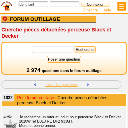
S'inscrire
Aide
FORUM OUTILLAGE
Cherche pièces détachées perceuse Black et
Decker
2 974
questions dans le
forum outillage
Liste des questions
1032
Post forum outillage :
Cherche pièces détachées
perceuse Black et Decker
Invité
Je recherche un rotor et induit pour perceuse Black et Decker
1010W réf B310 RE DF2 9336H.
Merci et bonne année.