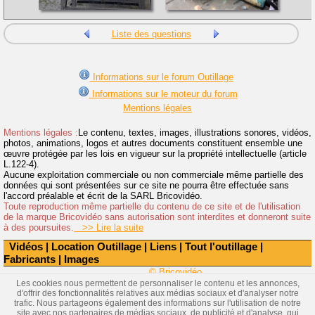
Liste des questions
Informations sur le forum Outillage
Informations sur le moteur du forum
Mentions légales
Mentions légales :
Le contenu, textes, images, illustrations sonores, vidéos,
photos, animations, logos et autres documents constituent ensemble une
œuvre protégée par les lois en vigueur sur la propriété intellectuelle (article
L.122-4).
Aucune exploitation commerciale ou non commerciale même partielle des
données qui sont présentées sur ce site ne pourra être effectuée sans
l'accord préalable et écrit de la SARL Bricovidéo.
Toute reproduction même partielle du contenu de ce site et de l'utilisation
de la marque Bricovidéo sans autorisation sont interdites et donneront suite
à des poursuites.
>> Lire la suite
Vidéos
|
Location Outillage
|
Liens
|
Tout l'outillage
|
Fabricants
|
Images
© Bricovidéo
Les cookies nous permettent de personnaliser le contenu et les annonces,
d'offrir des fonctionnalités relatives aux médias sociaux et d'analyser notre
trafic. Nous partageons également des informations sur l'utilisation de notre
site avec nos partenaires de médias sociaux, de publicité et d'analyse, qui