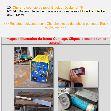
10.
Cherche
courroie de rabot
Black
et
Decker
dn75
N°634
: Bonsoir. Je recherche une courroie de rabot
Black
et
Decker
dn75. Merci.
>>> Résultats suivants pour : Cherche pièces détachées perceuse Black
et Decker >>>
Images d'illustration du forum Outillage. Cliquez dessus pour les
agrandir.