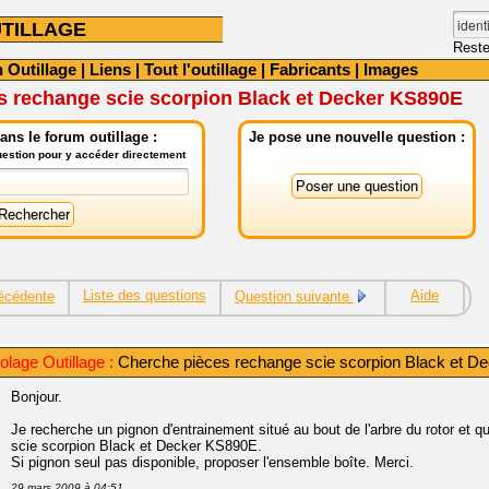
TILLAGE
Reste
 Outillage
|
Liens
|
Tout l'outillage
|
Fabricants
|
Images
s rechange scie scorpion Black et Decker KS890E
ns le forum outillage :
Je pose une nouvelle question :
question pour y accéder directement
Liste des questions
Aide
écédente
Question suivante
olage Outillage :
Cherche pièces rechange scie scorpion Black et D
Bonjour.
Je recherche un pignon d'entrainement situé au bout de l'arbre du rotor et
scie scorpion Black et Decker KS890E.
Si pignon seul pas disponible, proposer l'ensemble boîte. Merci.
29 mars 2009 à 04:51