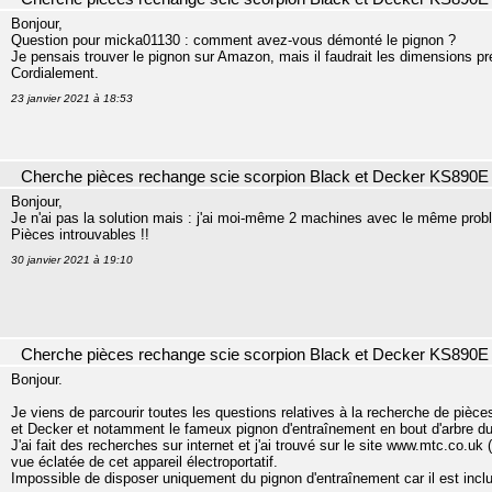
Bonjour,
Question pour micka01130 : comment avez-vous démonté le pignon ?
Je pensais trouver le pignon sur Amazon, mais il faudrait les dimensions pré
Cordialement.
23 janvier 2021 à 18:53
Cherche pièces rechange scie scorpion Black et Decker KS890E
Bonjour,
Je n'ai pas la solution mais : j'ai moi-même 2 machines avec le même probl
Pièces introuvables !!
30 janvier 2021 à 19:10
Cherche pièces rechange scie scorpion Black et Decker KS890E
Bonjour.
Je viens de parcourir toutes les questions relatives à la recherche de piè
et Decker et notamment le fameux pignon d'entraînement en bout d'arbre du 
J'ai fait des recherches sur internet et j'ai trouvé sur le site www.mtc.co.u
vue éclatée de cet appareil électroportatif.
Impossible de disposer uniquement du pignon d'entraînement car il est inc