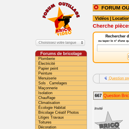
FORUM OU
Vidéos
|
Location
Cherche pièce
Rechercher da
ou taper le n° d'une 
Choisissez votre langue
Forums de bricolage
Plomberie
Électricité
Papier peint
Peinture
Menuiserie
Question pr
Sols . Carrelages
Maçonnerie
Isolation
667
Question Bric
Chauffage
Climatisation
Écologie Habitat
Invité
Bricolage Créatif Photos
Litiges Travaux
Toitures
Décoration