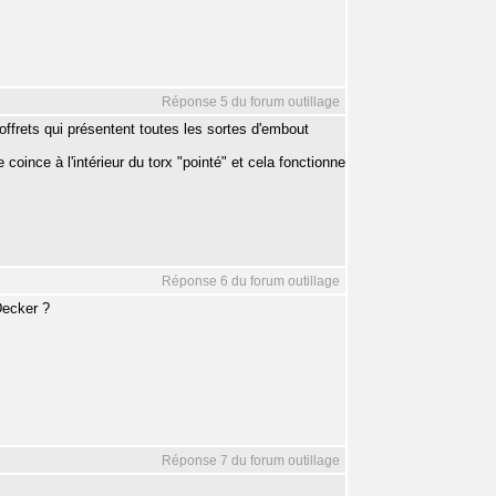
Réponse 5 du forum outillage
offrets qui présentent toutes les sortes d'embout
coince à l'intérieur du torx "pointé" et cela fonctionne
Réponse 6 du forum outillage
Decker ?
Réponse 7 du forum outillage