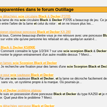
apparentées dans le forum Outillage
es
détachées
scie
circulaire
Black
&
Decker
P3705
 la lame de ma
scie
circulaire
Black
&
Decker
P3705 a beaucoup de jeu. Ce jeu
n entre l'arbre de la lame
et
celui du rotor :
et
on ne trouve plus les...
 pignon plastique ponceuse
Black
et
Decker
KA 280
 à tous, Comme beaucoup d'entre vous je me retrouve avec une ponceuse
Bl
e sur votre site qu'une personne les refaisait en alu, quelqu'un aurait-il...
Black
&
Decker
KS890E
. Comment connaitre le type 1/2/3/4 ? sur une
scie
scorpion
Black
&
Decker
monter le pignon entrainement d'un autre modèle dessus ? Merci...
ion lames
scie
Scorpion
Black
et
Decker
 Je recherche une fixation pour des lames d'une
scie
Scorpion
Black
et
Dec
ce pour
scie
sauteuse
Black
et
Decker
J'ai une
scie
sauteuse
Black
et
Decker
,
et
la lame se décroche facilement de
, sans vis, un système propre à la marque. Où pourrais-je...
ck
et
Decker
problème plateau
 Je suis en possession d'une ponceuse
Black
et
Decker
du type KA250
et
je n
er. Quel peut-être le problème ? Merci.
es
détachées perceuse
Black
et
Decker