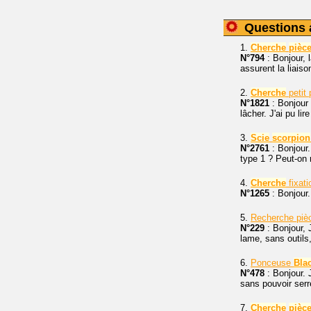
Questions 
1.
Cherche
pièc
N°794
: Bonjour,
assurent la liaiso
2.
Cherche
petit
N°1821
: Bonjour
lâcher. J'ai pu lir
3.
Scie
scorpion
N°2761
: Bonjour
type 1 ? Peut-on 
4.
Cherche
fixat
N°1265
: Bonjour.
5.
Recherche piè
N°229
: Bonjour, 
lame, sans outils
6.
Ponceuse
Bla
N°478
: Bonjour.
sans pouvoir serr
7.
Cherche
pièc