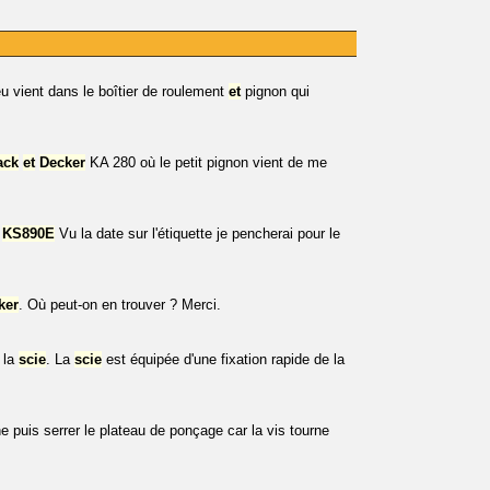
 vient dans le boîtier de roulement
et
pignon qui
ack
et
Decker
KA 280 où le petit pignon vient de me
KS890E
Vu la date sur l'étiquette je pencherai pour le
ker
. Où peut-on en trouver ? Merci.
 la
scie
. La
scie
est équipée d'une fixation rapide de la
e puis serrer le plateau de ponçage car la vis tourne