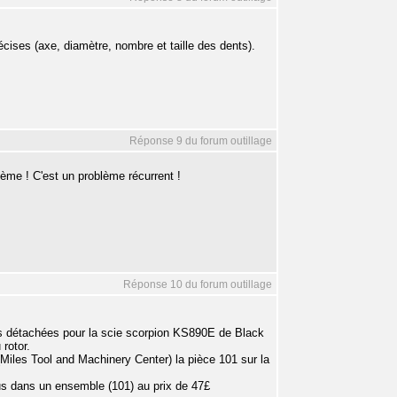
cises (axe, diamètre, nombre et taille des dents).
Réponse 9 du forum outillage
ème ! C'est un problème récurrent !
Réponse 10 du forum outillage
ces détachées pour la scie scorpion KS890E de Black
rotor.
k (Miles Tool and Machinery Center) la pièce 101 sur la
lus dans un ensemble (101) au prix de 47£