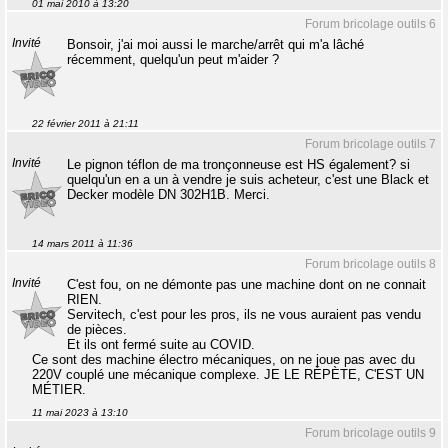
01 mai 2010 à 13:20
Forum bricolage outils 6
Invité
Bonsoir, j'ai moi aussi le marche/arrêt qui m'a lâché
récemment, quelqu'un peut m'aider ?
22 février 2011 à 21:11
Forum bricolage outils 7
Invité
Le pignon téflon de ma tronçonneuse est HS également? si
quelqu'un en a un à vendre je suis acheteur, c'est une Black et
Decker modèle DN 302H1B. Merci.
14 mars 2011 à 11:36
Forum bricolage outils 8
Invité
C'est fou, on ne démonte pas une machine dont on ne connait
RIEN.
Servitech, c'est pour les pros, ils ne vous auraient pas vendu
de pièces.
Et ils ont fermé suite au COVID.
Ce sont des machine électro mécaniques, on ne joue pas avec du
220V couplé une mécanique complexe. JE LE RÉPÈTE, C'EST UN
MÉTIER.
11 mai 2023 à 13:10
Forum bricolage outils 9