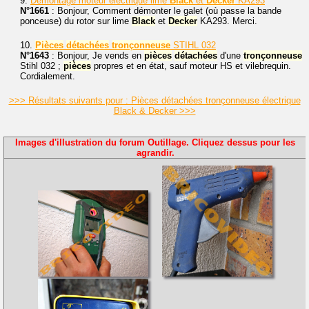
9.
Démontage moteur électrique lime
Black
et
Decker
KA293
N°1661
: Bonjour, Comment démonter le galet (où passe la bande
ponceuse) du rotor sur lime
Black
et
Decker
KA293. Merci.
10.
Pièces
détachées
tronçonneuse
STIHL 032
N°1643
: Bonjour, Je vends en
pièces
détachées
d'une
tronçonneuse
Stihl 032 ;
pièces
propres et en état, sauf moteur HS et vilebrequin.
Cordialement.
>>> Résultats suivants pour : Pièces détachées tronçonneuse électrique
Black & Decker >>>
Images d'illustration du forum Outillage. Cliquez dessus pour les
agrandir.