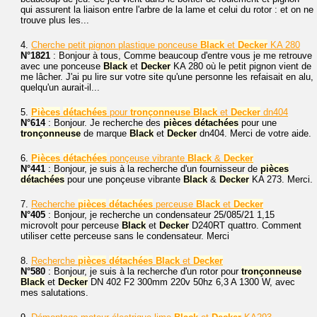
qui assurent la liaison entre l'arbre de la lame et celui du rotor : et on ne
trouve plus les...
4.
Cherche petit pignon plastique ponceuse
Black
et
Decker
KA 280
N°1821
: Bonjour à tous, Comme beaucoup d'entre vous je me retrouve
avec une ponceuse
Black
et
Decker
KA 280 où le petit pignon vient de
me lâcher. J'ai pu lire sur votre site qu'une personne les refaisait en alu,
quelqu'un aurait-il...
5.
Pièces
détachées
pour
tronçonneuse
Black
et
Decker
dn404
N°614
: Bonjour. Je recherche des
pièces
détachées
pour une
tronçonneuse
de marque
Black
et
Decker
dn404. Merci de votre aide.
6.
Pièces
détachées
ponçeuse vibrante
Black
&
Decker
N°441
: Bonjour, je suis à la recherche d'un fournisseur de
pièces
détachées
pour une ponçeuse vibrante
Black
&
Decker
KA 273. Merci.
7.
Recherche
pièces
détachées
perceuse
Black
et
Decker
N°405
: Bonjour, je recherche un condensateur 25/085/21 1,15
microvolt pour perceuse
Black
et
Decker
D240RT quattro. Comment
utiliser cette perceuse sans le condensateur. Merci
8.
Recherche
pièces
détachées
Black
et
Decker
N°580
: Bonjour, je suis à la recherche d'un rotor pour
tronçonneuse
Black
et
Decker
DN 402 F2 300mm 220v 50hz 6,3 A 1300 W, avec
mes salutations.