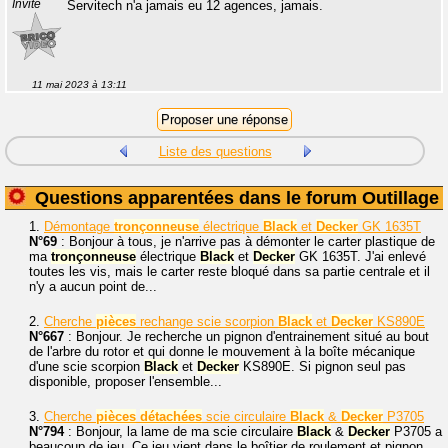
Invité
Servitech n'a jamais eu 12 agences, jamais.
11 mai 2023 à 13:11
Liste des questions
Questions apparentées dans le forum Outillage
1.
Démontage
tronçonneuse
électrique
Black
et
Decker
GK 1635T
N°69
: Bonjour à tous, je n'arrive pas à démonter le carter plastique de
ma
tronçonneuse
électrique
Black
et
Decker
GK 1635T. J'ai enlevé
toutes les vis, mais le carter reste bloqué dans sa partie centrale et il
n'y a aucun point de...
2.
Cherche
pièces
rechange scie scorpion
Black
et
Decker
KS890E
N°667
: Bonjour. Je recherche un pignon d'entrainement situé au bout
de l'arbre du rotor et qui donne le mouvement à la boîte mécanique
d'une scie scorpion
Black
et
Decker
KS890E. Si pignon seul pas
disponible, proposer l'ensemble...
3.
Cherche
pièces
détachées
scie circulaire
Black
&
Decker
P3705
N°794
: Bonjour, la lame de ma scie circulaire
Black
&
Decker
P3705 a
beaucoup de jeu. Ce jeu vient dans le boîtier de roulement et pignon