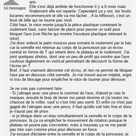
ans.
Elle s'est déjà arrêtée de fonctionner il y a 6 mois mais
14 messages
finalement elle est repartie. Cependant ça y est, les bruits
bizarres recommencent et elle va me lâcher... A la réflexion, c'est un
bruit de bille qui ne tourne pas rond.
Côté haut, le rotor monte jusqu'à la pièce plastique contenant le
roulement haut, sans laisser de place pour passer un outil pour
bloquer l'axe (voir flèche qui montre l'ossature plastique retenant le
rotor).
J'ai donc enlevé le patin mousse pour extraire le roulement par le bas
car la semelle est retenue au corps de la ponceuse par un écrou
central en forme de T qui retient donc le plateau et le roulement. J'ai
joint quelques photos, dont une un peu de profil qui montre que l'axe
coulisse légèrement en vertical permettant de découvrir la forme de
l’écrou en T.
Bref, il faut vraiment démonter cet écrou, et rien ne permet de bloquer
l'axe par en dessous côté semelle. Je n'ai trouvé aucun méplat, ergot
ni trou de blocage pour empêcher le rotor de tourner pour dévisser.
Je ne vois pas comment faire :
- Si j’attrape avec une pince le sommet de l'axe, d'abord je vais le
marquer, ensuite le bras de levier me parait énorme et j'ai toutes les
chances de le vriller, sauf si c'est très peu serré. Et enfin ce n'est pas
gagné de l’attraper avec une pince, il faut qu'elle soit très fine et donc
je n'aurai pas de prise.
- si je bloque dans un étau simultanément la semelle et le corps de la
ponceuse, là ça va empêcher le mouvement de rotation puisque le
plateau ne pourra pas s'excentrer, mais à nouveau ça ne me parait
pas très sain comme prise pour dévisser en force.
J'ai essayé d'éclairer entre la semelle et le corps de la ponceuse, je