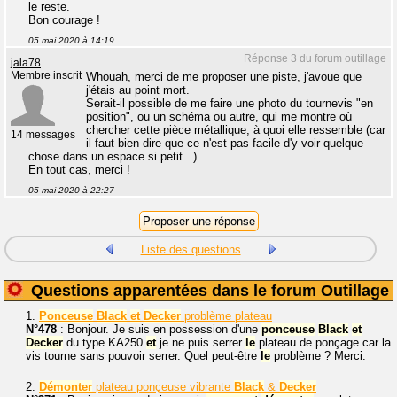
le reste.
Bon courage !
05 mai 2020 à 14:19
Réponse 3 du forum outillage
jala78
Membre inscrit
Whouah, merci de me proposer une piste, j'avoue que
j'étais au point mort.
Serait-il possible de me faire une photo du tournevis "en
position", ou un schéma ou autre, qui me montre où
chercher cette pièce métallique, à quoi elle ressemble (car
14 messages
il faut bien dire que ce n'est pas facile d'y voir quelque
chose dans un espace si petit...).
En tout cas, merci !
05 mai 2020 à 22:27
Liste des questions
Questions apparentées dans le forum Outillage
1.
Ponceuse
Black
et
Decker
problème plateau
N°478
: Bonjour. Je suis en possession d'une
ponceuse
Black
et
Decker
du type KA250
et
je ne puis serrer
le
plateau de ponçage car la
vis tourne sans pouvoir serrer. Quel peut-être
le
problème ? Merci.
2.
Démonter
plateau ponçeuse vibrante
Black
&
Decker