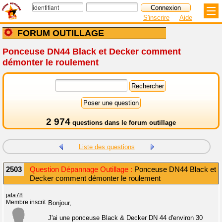
S'inscrire
Aide
FORUM OUTILLAGE
Ponceuse DN44 Black et Decker comment
démonter le roulement
2 974
questions dans le
forum outillage
Liste des questions
2503
Question Dépannage Outillage :
Ponceuse DN44 Black et
Decker comment démonter le roulement
jala78
Membre inscrit
Bonjour,
J'ai une ponceuse Black & Decker DN 44 d'environ 30