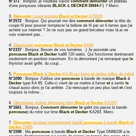
N°371
: Bonjour, je voudrais savoir
comment
démonter
un plateau
d'une ponçeuse vibrante
BLACK
&
DECKER
DN44
-F1 ? Merci.
3.
Démonter
coupe bordure
Black
et
Decker
ST5530
N°2572
: Bonjour. Qui pourrait me dire
comment
démonter
la tête du
coupe fil pour pouvoir remplacer la bobine de fil par un 6 lames que j'ai
acheté sur internet ? Je ne suis pas un grand bricoleur mais là je ne
vois vraiment pas...
4.
Dépannage
ponceuse
Black
et
Decker
KA88
N°2337
: Bonjour, Besoin de vos lumières. ;) Je possède une
ponceuse
Black
et
Decker
ka88 720 watts. Qui fonctionne dorénavant
seulement en position maximum. En la démontant j’ai remarqué que
le
thyristor avait grillé, du coup...
5.
Ponceuse
Black
&
Decker
KA 85 qui fume
et
petites billes de métal
N°1090
: Bonjour J'utilise une
ponceuse
à bande de marque
Black
&
Decker
type KA 85. Celle-ci vient de se mettre à fumer
et
à sentir
le
chaud aussi donc je l'ai arrêtée. J'ai réessayé un peu plus tard
et
c'est
toujours la même...
6.
Démontage moteur électrique lime
Black
et
Decker
KA293
N°1661
: Bonjour,
Comment
démonter
le
galet (où passe la bande
ponceuse
) du rotor sur lime
Black
et
Decker
KA293. Merci.
7.
Démonter
tambour entrainement bande
ponceuse
à bande
Black
et
Decker
DN85
N°1598
: Ma
ponceuse
à bande
Black
et
Decker
Type DN86/D8 a la