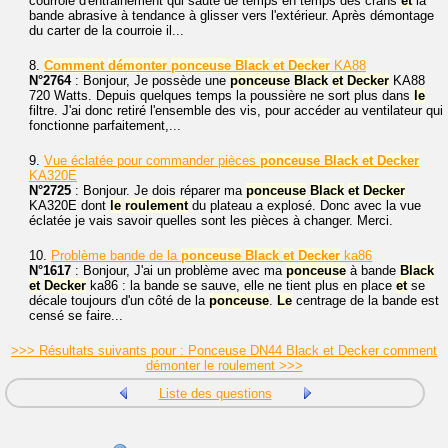
courroie d'entrainement qui saute de temps en temps des crans
et
la
bande abrasive à tendance à glisser vers l'extérieur. Après démontage
du carter de la courroie il...
8.
Comment
démonter
ponceuse
Black
et
Decker
KA88
N°2764
: Bonjour, Je possède une
ponceuse
Black
et
Decker
KA88
720 Watts. Depuis quelques temps la poussière ne sort plus dans
le
filtre. J'ai donc retiré l'ensemble des vis, pour accéder au ventilateur qui
fonctionne parfaitement,...
9.
Vue éclatée pour commander pièces
ponceuse
Black
et
Decker
KA320E
N°2725
: Bonjour. Je dois réparer ma
ponceuse
Black
et
Decker
KA320E dont
le
roulement
du plateau a explosé. Donc avec la vue
éclatée je vais savoir quelles sont les pièces à changer. Merci.
10.
Problème bande de la
ponceuse
Black
et
Decker
ka86
N°1617
: Bonjour, J'ai un problème avec ma
ponceuse
à bande
Black
et
Decker
ka86 : la bande se sauve, elle ne tient plus en place
et
se
décale toujours d'un côté de la
ponceuse
.
Le
centrage de la bande est
censé se faire...
>>> Résultats suivants pour : Ponceuse DN44 Black et Decker comment
démonter le roulement >>>
Liste des questions