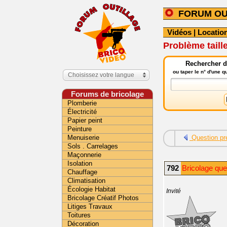
FORUM OU
Vidéos
|
Location
Problème taill
Rechercher da
ou taper le n° d'une 
Choisissez votre langue
Forums de bricolage
Plomberie
Électricité
Papier peint
Peinture
Menuiserie
Question pr
Sols . Carrelages
Maçonnerie
Isolation
792
Bricolage ques
Chauffage
Climatisation
Écologie Habitat
Invité
Bricolage Créatif Photos
Litiges Travaux
Toitures
Décoration