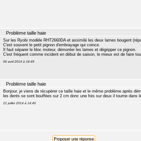
Problème taille haie
Sur les Ryobi modèle RHT2660DA et assimilé les deux lames bougent (réparti
C'est souvent le petit pignon d'embrayage qui coince.
Il faut séparer le bloc moteur, démonter les lames et dégripper ce pignon.
C'est fréquent comme incident en début de saison, le mieux est de faire to
06 avril 2014 à 18:49
Problème taille haie
Bonjour, je viens de récupérer ce taille haie et le même problème après démo
les dents se sont bouffées sur 2 cm donc une fois sur deux il tourne dans l
21 juillet 2014 à 14:40