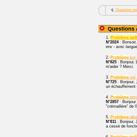
Question pr
Questions 
1.
Problème taill
N°2024
: Bonsoir
env - avec languet
2.
Problème
sur
N°825
: Bonjour,
m'aider ? Merci.
3.
Problème
sur
N°725
: Bonjour, 
un échauffement 
4.
Problème
rem
N°2857
: Bonjour
"crémaillère" de 
5.
Problème
all
N°811
: Bonjour, J
a cessé de fonctio
6.
Problème
tail