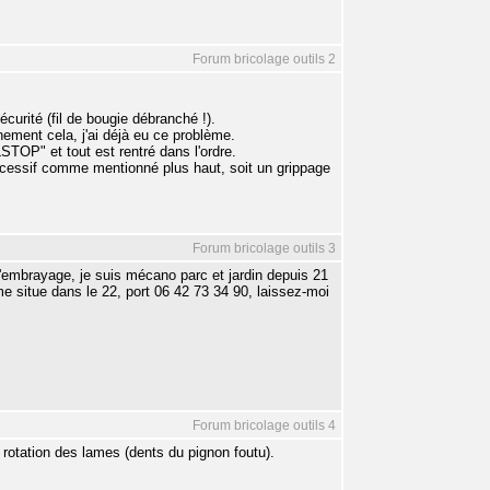
Forum bricolage outils 2
écurité (fil de bougie débranché !).
ement cela, j'ai déjà eu ce problème.
OP" et tout est rentré dans l'ordre.
excessif comme mentionné plus haut, soit un grippage
Forum bricolage outils 3
d'embrayage, je suis mécano parc et jardin depuis 21
e situe dans le 22, port 06 42 73 34 90, laissez-moi
Forum bricolage outils 4
 rotation des lames (dents du pignon foutu).