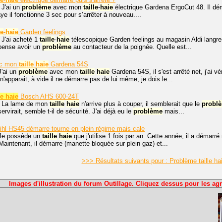
 J'ai un
problème
avec mon
taille
-
haie
électrique Gardena ErgoCut 48. Il déma
ye il fonctionne 3 sec pour s’arrêter à nouveau....
le
-
haie
Garden feelings
 J'ai acheté 1
taille
-
haie
télescopique Garden feelings au magasin Aldi langres 
pense avoir un
problème
au contacteur de la poignée. Quelle est...
c mon
taille
haie
Gardena 54S
J'ai un
problème
avec mon
taille
haie
Gardena 54S, il s'est arrêté net, j'ai vér
'apparait, à vide il ne démarre pas de lui même, je dois le...
e haie
Bosch AHS 600-24T
, La lame de mon
taille
haie
n'arrive plus à couper, il semblerait que le
probl
rvirait, semble t-il de sécurité. J'ai déjà eu le
problème
mais...
ihl HS45 démarre tourne en plein régime mais cale
 Je possède un
taille
haie
que j'utilise 1 fois par an. Cette année, il a démar
Maintenant, il démarre (manette bloquée sur plein gaz) et...
>>> Résultats suivants pour : Problème taille h
Images d'illustration du forum Outillage. Cliquez dessus pour les agr