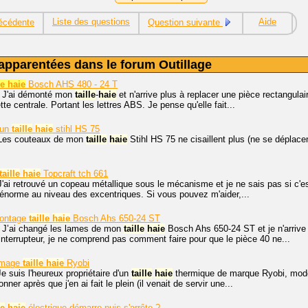
Liste des questions
Aide
écédente
Question suivante
apparentées dans le forum Outillage
e haie
Bosch AHS 480 - 24 T
, J'ai démonté mon
taille
-
haie
et n'arrive plus à replacer une pièce rectangulai
te centrale. Portant les lettres ABS. Je pense qu'elle fait...
 un
taille
haie
stihl HS 75
 Les couteaux de mon
taille
haie
Stihl HS 75 ne cisaillent plus (ne se déplace
taille
haie
Topcraft tch 661
J'ai retrouvé un copeau métallique sous le mécanisme et je ne sais pas si c'
énorme au niveau des excentriques. Si vous pouvez m'aider,...
ontage
taille
haie
Bosch Ahs 650-24 ST
. J’ai changé les lames de mon
taille
haie
Bosch Ahs 650-24 ST et je n'arrive
l'interrupteur, je ne comprend pas comment faire pour que le pièce 40 ne...
umage
taille
haie
Ryobi
e suis l'heureux propriétaire d'un
taille
haie
thermique de marque Ryobi, modèl
nner après que j'en ai fait le plein (il venait de servir une...
le
-
haie
électrique démarre puis s'arrête ?