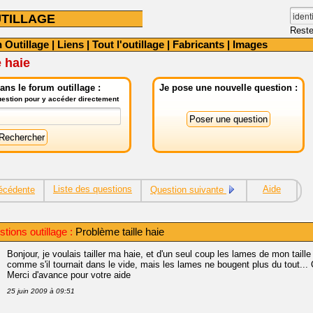
TILLAGE
Reste
 Outillage
|
Liens
|
Tout l'outillage
|
Fabricants
|
Images
e haie
ns le forum outillage :
Je pose une nouvelle question :
question pour y accéder directement
Liste des questions
Aide
écédente
Question suivante
tions outillage :
Problème taille haie
Bonjour, je voulais tailler ma haie, et d'un seul coup les lames de mon taill
comme s'il tournait dans le vide, mais les lames ne bougent plus du tout... 
Merci d'avance pour votre aide
25 juin 2009 à 09:51