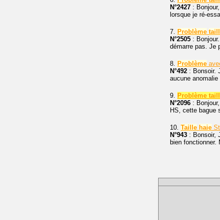
N°2427
: Bonjour,
lorsque je ré-essa
7.
Problème
tail
N°2505
: Bonjour.
démarre pas. Je 
8.
Problème
ave
N°492
: Bonsoir. 
aucune anomalie n
9.
Problème taill
N°2096
: Bonjour
HS, cette bague se
10.
Taille
haie
St
N°943
: Bonsoir,
bien fonctionner. 