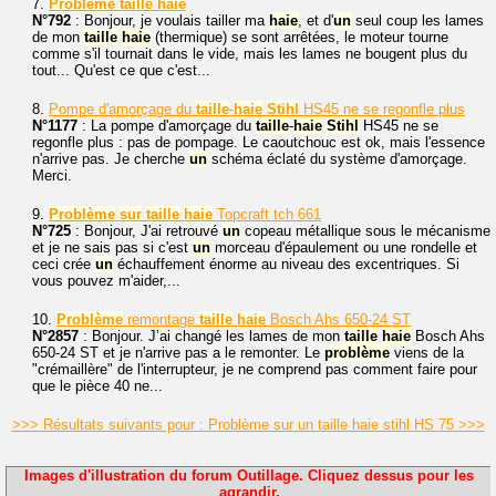
7.
Problème
taille
haie
N°792
: Bonjour, je voulais tailler ma
haie
, et d'
un
seul coup les lames
de mon
taille
haie
(thermique) se sont arrêtées, le moteur tourne
comme s'il tournait dans le vide, mais les lames ne bougent plus du
tout... Qu'est ce que c'est...
8.
Pompe d'amorçage du
taille
-
haie
Stihl
HS45 ne se regonfle plus
N°1177
: La pompe d'amorçage du
taille
-
haie
Stihl
HS45 ne se
regonfle plus : pas de pompage. Le caoutchouc est ok, mais l'essence
n'arrive pas. Je cherche
un
schéma éclaté du système d'amorçage.
Merci.
9.
Problème
sur
taille
haie
Topcraft tch 661
N°725
: Bonjour, J'ai retrouvé
un
copeau métallique sous le mécanisme
et je ne sais pas si c'est
un
morceau d'épaulement ou une rondelle et
ceci crée
un
échauffement énorme au niveau des excentriques. Si
vous pouvez m'aider,...
10.
Problème
remontage
taille
haie
Bosch Ahs 650-24 ST
N°2857
: Bonjour. J’ai changé les lames de mon
taille
haie
Bosch Ahs
650-24 ST et je n'arrive pas a le remonter. Le
problème
viens de la
"crémaillère" de l'interrupteur, je ne comprend pas comment faire pour
que le pièce 40 ne...
>>> Résultats suivants pour : Problème sur un taille haie stihl HS 75 >>>
Images d'illustration du forum Outillage. Cliquez dessus pour les
agrandir.