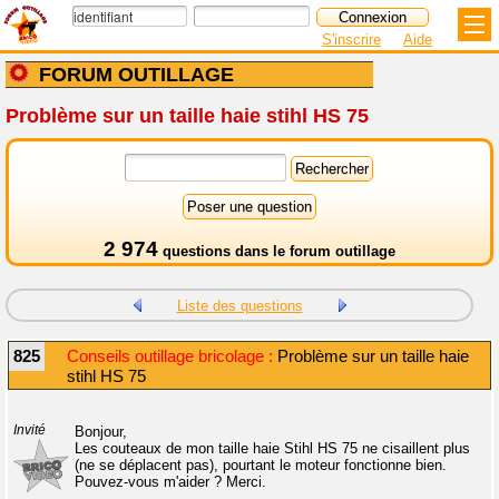
S'inscrire
Aide
FORUM OUTILLAGE
Problème sur un taille haie stihl HS 75
2 974
questions dans le
forum outillage
Liste des questions
825
Conseils outillage bricolage :
Problème sur un taille haie
stihl HS 75
Invité
Bonjour,
Les couteaux de mon taille haie Stihl HS 75 ne cisaillent plus
(ne se déplacent pas), pourtant le moteur fonctionne bien.
Pouvez-vous m'aider ? Merci.