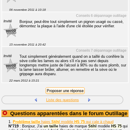
06 novembre 2011 à 10:18
Conseils 6 dépannage outillage
Invité
Bonjour, peut-être tout simplement un pignon usagé ou cassé,
démontez la plaque à l'aide d'une clé étoilée pour vérifier.
15 novembre 2011 à 20:42
Conseils 7 dépannage outillage
Invité
Tout simplement généralement quand on a taillé du conifère la
sève colle les lames ou alors s'il n'a pas servi depuis
longtemps mettre juste de l'alcool à 90% ou du sans plomb, sur
la lame laisser brûler, allumer, en remettre et la sève où le
grippage aura disparu.
22 mars 2012 à 15:21
Liste des questions
Questions apparentées dans le forum Outillage
1.
Problème
taille
haies
Stihl
modèle
HS
75
qui cale à chaud
N°719
: Bonjour, J'ai
un
taille
haies de marque
Stihl
modèle
HS
75
qui