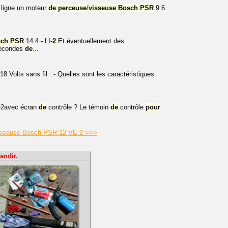
n ligne un moteur
de
perceuse
/
visseuse
Bosch
PSR
9.6
sch
PSR
14.4 - LI-
2
Et éventuellement des
econdes
de
...
18 Volts sans fil : - Quelles sont les caractéristiques
-2avec écran
de
contrôle ? Le témoin
de
contrôle
pour
 visseuse Bosch PSR 12 VE 2 >>>
andir.