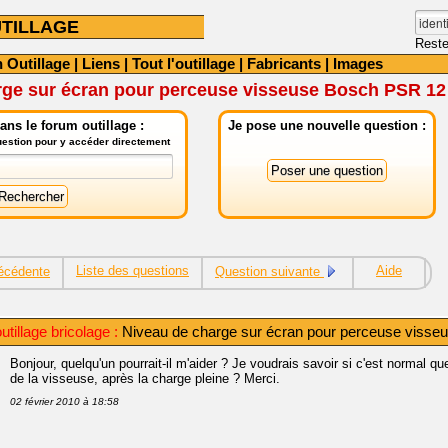
TILLAGE
Reste
 Outillage
|
Liens
|
Tout l'outillage
|
Fabricants
|
Images
rge sur écran pour perceuse visseuse Bosch PSR 12
ns le forum outillage :
Je pose une nouvelle question :
question pour y accéder directement
Liste des questions
Aide
écédente
Question suivante
tillage bricolage :
Niveau de charge sur écran pour perceuse viss
Bonjour, quelqu'un pourrait-il m'aider ? Je voudrais savoir si c'est normal que
de la visseuse, après la charge pleine ? Merci.
02 février 2010 à 18:58