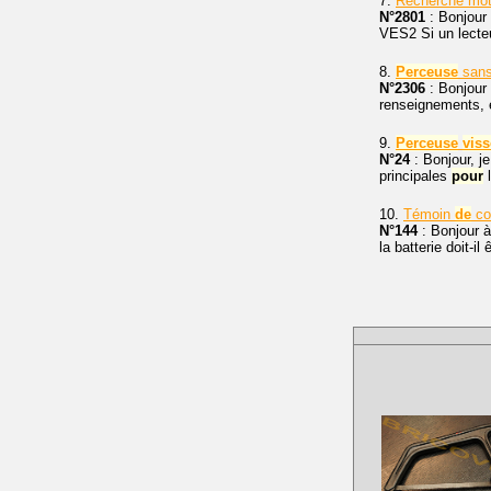
7.
Recherche mo
N°2801
: Bonjour 
VES2 Si un lecte
8.
Perceuse
sans
N°2306
: Bonjour
renseignements, e
9.
Perceuse
vis
N°24
: Bonjour, j
principales
pour
l
10.
Témoin
de
co
N°144
: Bonjour 
la batterie doit-il 