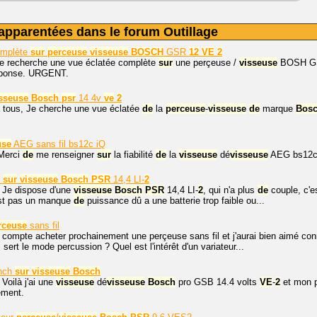
apparentées dans le forum Outillage
omplète
sur
perceuse
visseuse
BOSCH
GSR
12
VE
2
je recherche une vue éclatée complète
sur
une perçeuse /
visseuse
BOSH 
éponse. URGENT.
sseuse
Bosch
psr
14 4v
ve
2
 tous, Je cherche une vue éclatée
de
la
perceuse
-
visseuse
de
marque
Bos
use
AEG sans fil bs12c iQ
 Merci
de
me renseigner
sur
la fiabilité
de
la
visseuse
dé
visseuse
AEG bs12c 
e
sur
visseuse
Bosch
PSR
14,4 LI-
2
. Je dispose d'une
visseuse
Bosch
PSR
14,4 LI-
2
, qui n'a plus
de
couple, c'es
est pas un manque
de
puissance dû a une batterie trop faible ou...
rceuse
sans fil
e compte acheter prochainement une perçeuse sans fil et j'aurai bien aimé conn
 sert le mode percussion ? Quel est l'intérêt d'un variateur...
nch
sur
visseuse
Bosch
 Voilà j'ai une
visseuse
dé
visseuse
Bosch
pro GSB 14.4 volts
VE
-
2
et mon p
ement.