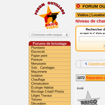
FORUM OU
Vidéos
|
Location
Niveau de cha
Rechercher da
ou taper le n° d'une 
Choisissez votre langue
Forums de bricolage
Plomberie
Électricité
Papier peint
Peinture
Menuiserie
Question pr
Sols . Carrelages
Maçonnerie
Isolation
1072
Réparation ou
Chauffage
Climatisation
Écologie Habitat
Invité
Bricolage Créatif Photos
Litiges Travaux
Toitures
Décoration