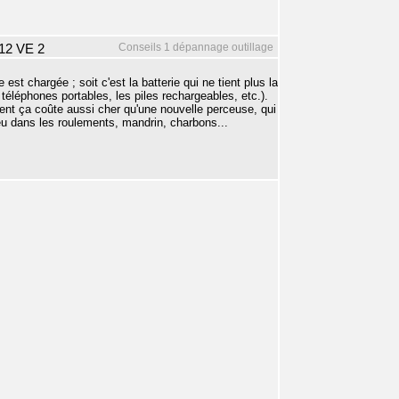
Conseils 1 dépannage outillage
12 VE 2
st chargée ; soit c'est la batterie qui ne tient plus la
téléphones portables, les piles rechargeables, etc.).
vent ça coûte aussi cher qu'une nouvelle perceuse, qui
jeu dans les roulements, mandrin, charbons...