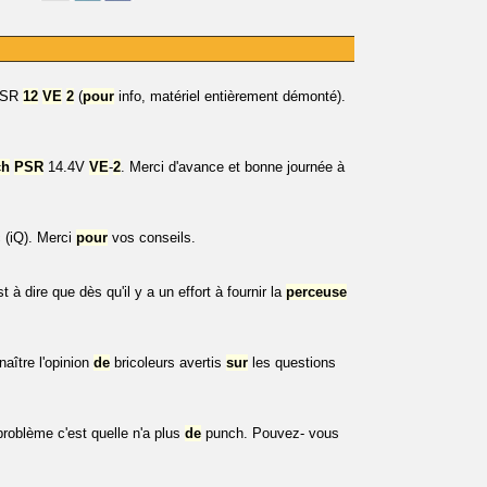
GSR
12
VE
2
(
pour
info, matériel entièrement démonté).
ch
PSR
14.4V
VE
-
2
. Merci d'avance et bonne journée à
(iQ). Merci
pour
vos conseils.
t à dire que dès qu'il y a un effort à fournir la
perceuse
aître l'opinion
de
bricoleurs avertis
sur
les questions
roblème c'est quelle n'a plus
de
punch. Pouvez- vous