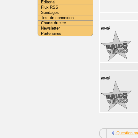
Editorial
Flux RSS
Sondages
Test de connexion
Charte du site
Newsletter
Invité
Partenaires
Invité
Question pr