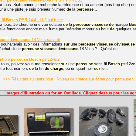
teur
perceuse
/
visseuse
Bosch
PSR
9.6 VES2
à tous. Suite panne je recherche la référence et où acheter (pas trop cher) e
ur à une piste je suis preneur Numéro
de
la
perceuse
...
 fil
Bosch
PSR
14.4 - LI-
2
qui fume
 à tous, Je cherche une vue éclatée
de
la
perceuse
-
visseuse
de
marque
Bo
lle fonctionne encore mais fume par l'aération moteur au bout
de
quelques s
seuse
dé
visseuse
18 Volts sans fil
e souhaiterais avoir des informations
sur
une
perceuse
visseuse
dé
visseuse
'achat d'une
perceuse
visseuse
dé
visseuse
18 Volts ? - Qu'est-ce...
ntrôle
perceuse
Bosch
psr12ve-
2
à tous, pouvez-vous me renseigner
sur
une
perceuse
sans fil
Bosch
psr12ve
être tout noir lors
de
la fin
de
charge
, ou un quart noir
sur
le...
>>> Résultats suivants pour : Niveau de charge sur écran pour perceuse
Images d'illustration du forum Outillage. Cliquez dessus pour les agr