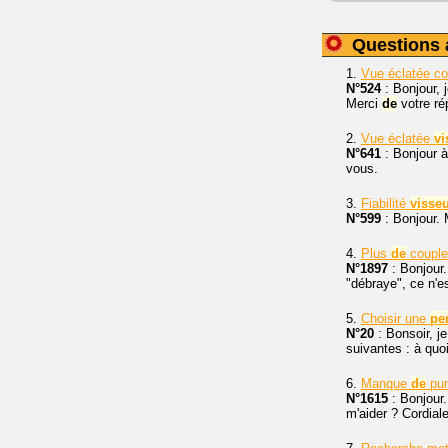
Questions 
1.
Vue éclatée c
N°524
: Bonjour, 
Merci
de
votre r
2.
Vue éclatée
vi
N°641
: Bonjour à
vous.
3.
Fiabilité
visse
N°599
: Bonjour.
4.
Plus
de
coupl
N°1897
: Bonjour
"débraye", ce n'
5.
Choisir une
pe
N°20
: Bonsoir, j
suivantes : à quoi
6.
Manque
de
pu
N°1615
: Bonjour.
m'aider ? Cordial